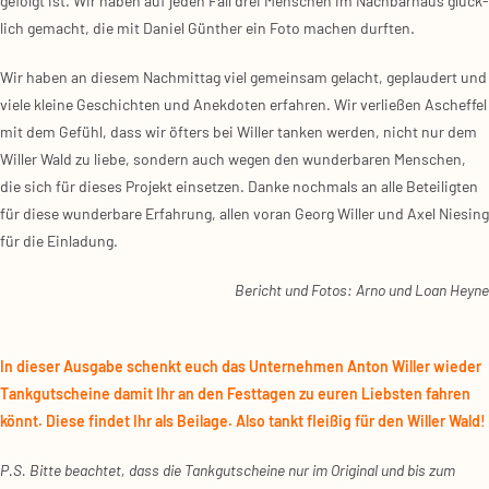
gefolgt ist. Wir haben auf jeden Fall drei Men­schen im Nach­bar­haus glück­
lich gemacht, die mit Dani­el Gün­ther ein Foto machen durf­ten.
Wir haben an die­sem Nach­mit­tag viel gemein­sam gelacht, geplau­dert und
vie­le klei­ne Geschich­ten und Anek­do­ten erfah­ren. Wir ver­lie­ßen Aschef­fel
mit dem Gefühl, dass wir öfters bei Wil­ler tan­ken wer­den, nicht nur dem
Wil­ler Wald zu lie­be, son­dern auch wegen den wun­der­ba­ren Men­schen,
die sich für die­ses Pro­jekt ein­set­zen. Dan­ke noch­mals an alle Betei­lig­ten
für die­se wun­der­ba­re Erfah­rung, allen vor­an Georg Wil­ler und Axel Nie­sing
für die Ein­la­dung.
Bericht und Fotos: Arno und Loan Hey­ne
In die­ser Aus­ga­be schenkt euch das Unter­neh­men Anton Wil­ler wie­der
Tank­gut­schei­ne damit Ihr an den Fest­ta­gen zu euren Liebs­ten fah­ren
könnt. Die­se fin­det Ihr als Bei­la­ge. Also tankt flei­ßig für den Wil­ler Wald!
P.S. Bit­te beach­tet, dass die Tank­gut­schei­ne nur im Ori­gi­nal und bis zum