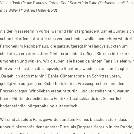
Vie­len Dank für die Exklu­siv-Fotos: Chef Sekre­tä­rin
Sil­ke Died­rich­sen mit Tho­
mas Wil­ler | Man­fred Möl­ler-Boldt
Als der Pres­se­ter­min vor­bei war und Minis­ter­prä­si­dent Dani­el Gün­ter sich
schon bei offe­ner Auto­tür sich ver­ab­schie­den woll­te, bemerk­ten wir drei
Per­so­nen im Nach­bar­haus, die ganz auf­ge­regt Ihre Han­dys zück­ten um
ein Foto zu ergat­tern. „Herr Minis­ter­prä­si­dent mögen Sie sich bit­te kurz
umdre­hen und win­ken. Wir glau­ben, sie haben da hin­ten Fans!“, rie­fen wir
ihm zu. Er blick­te in die ange­zeig­te Rich­tung, wie­der zu uns und sag­te:
„Da geh ich doch mal hin!“ Dani­el Gün­ter schnel­len Schrit­tes vor­an,
gefolgt von auf­ge­reg­ten Sicher­heits­leu­ten, Pres­se­spre­chern und den
Pres­se­kol­le­gen. Wir blie­ben erstaunt zurück und ver­ste­hen nun, war­um
Dani­el Gün­ter der belieb­tes­te Poli­ti­ker Deutsch­lands ist. So herr­lich
boden­stän­dig, bür­ger­nah und authen­tisch.
Wir sind abso­lu­te Fans gewor­den und ein klei­nes biss­chen stolz, dass
unser Minis­ter­prä­si­dent unse­rer Bit­te, als jüngs­tes Maga­zin in der Run­de,