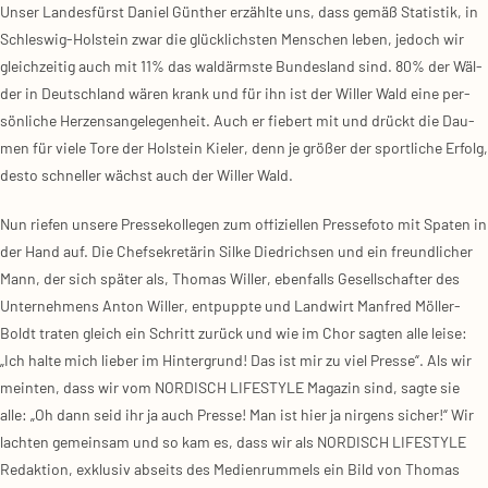
Unser Lan­des­fürst Dani­el Gün­ther erzähl­te uns, dass gemäß Sta­tis­tik, in
Schles­wig-Hol­stein zwar die glück­lichs­ten Men­schen leben, jedoch wir
gleich­zei­tig auch mit 11% das wald­ärms­te Bun­des­land sind. 80% der Wäl­
der in Deutsch­land wären krank und für ihn ist der Wil­ler Wald eine per­
sön­li­che Her­zens­an­ge­le­gen­heit. Auch er fie­bert mit und drückt die Dau­
men für vie­le Tore der Hol­stein Kie­ler, denn je grö­ßer der sport­li­che Erfolg,
des­to schnel­ler wächst auch der Wil­ler Wald.
Nun rie­fen unse­re Pres­se­kol­le­gen zum offi­zi­el­len Pres­se­fo­to mit Spa­ten in
der Hand auf. Die Chef­se­kre­tä­rin Sil­ke Died­rich­sen und ein freund­li­cher
Mann, der sich spä­ter als, Tho­mas Wil­ler, eben­falls Gesell­schaf­ter des
Unter­neh­mens Anton Wil­ler, ent­pupp­te und Land­wirt Man­fred Möl­ler-
Boldt tra­ten gleich ein Schritt zurück und wie im Chor sag­ten alle lei­se:
„Ich hal­te mich lie­ber im Hin­ter­grund! Das ist mir zu viel Pres­se“. Als wir
mein­ten, dass wir vom NORDISCH LIFESTYLE Maga­zin sind, sag­te sie
alle: „Oh dann seid ihr ja auch Pres­se! Man ist hier ja nir­gens sicher!“ Wir
lach­ten gemein­sam und so kam es, dass wir als NORDISCH LIFESTYLE
Redak­ti­on, exklu­siv abseits des Medi­en­rum­mels ein Bild von Tho­mas