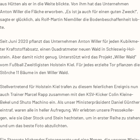
aus Hüt­ten als er in die Wei­te blick­te. Von ihm hat das Unter­neh­men
Anton Wil­ler die Flä­che erwor­ben. „Es ist ja auch für einen guten Zweck!“,
sag­te er glück­lich, als Rolf-Mar­tin Niem­öl­ler die Boden­be­schaf­fen­heit lob­
te.
Seit Juni 2020 pflanzt das Unter­neh­men Anton Wil­ler für jeden Kubik­me­
ter Kraft­stoff­ab­satz, einen Qua­drat­me­ter neu­en Wald in Schles­wig-Hol­
stein. Aber damit nicht genug. Unter­stützt wird das Pro­jekt „Wil­ler Wald“
vom Fuß­ball Zweit­li­gis­ten Hol­stein Kiel. Für jedes erziel­te Tor pflan­zen die
Stör­che 11 Bäu­me in den Wil­ler Wald.
Stell­ver­tre­tend für Hol­stein Kiel tra­fen zu die­sem fei­er­li­chen Ereig­nis nun
auch Trai­ner Mar­cel Rapp zusam­men mit den KSV-Kicker Colin Klei­ne-
Bekel und Shuto Machi­no ein. Als unser Minis­ter­prä­si­dent Dani­el Gün­ther
ein­traf, waren alle in hel­ler Auf­re­gung. Wir erleb­ten unse­re Pres­se­kol­le­
gen, wie sie über Stock und Stein hech­te­ten, um in ers­ter Rei­he zu ste­hen
und um das bes­te Foto abzu­lich­ten.
Ein Stac­ca­to kli­cken­der Foto­ap­pa­ra­te und eine Men­ge, die unse­ren Minis­