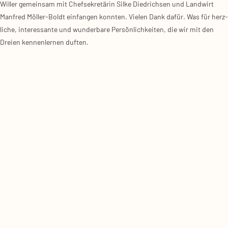
Wil­ler gemein­sam mit Chef­se­kre­tä­rin Sil­ke Died­rich­sen und Land­wirt
Man­fred Möl­ler-Boldt ein­fan­gen konn­ten. Vie­len Dank dafür. Was für herz­
li­che, inter­es­san­te und wun­der­ba­re Per­sön­lich­kei­ten, die wir mit den
Drei­en ken­nen­ler­nen duf­ten.