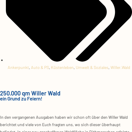
Ankerpunkt
,
Auto & PS
,
Küstenleben
,
Umwelt & Soziales
,
Willer.Wald
250.000 qm Willer Wald
ein Grund zu Feiern!
In den ver­gan­ge­nen Aus­ga­ben haben wir schon oft über den Wil­ler Wald
berich­tet und vie­le von Euch frag­ten uns, wo sich die­ser über­haupt
befin­det. In einer neu geschaf­fe­nen Wald­flä­che in Dith­mar­schen erfolg­te