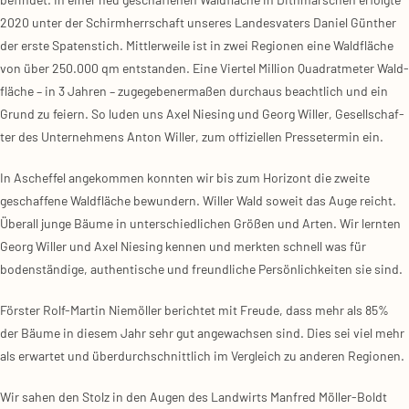
2020 unter der Schirm­herr­schaft unse­res Lan­des­va­ters Dani­el Gün­ther
der ers­te Spa­ten­stich. Mitt­ler­wei­le ist in zwei Regio­nen eine Wald­flä­che
von über 250.000 qm ent­stan­den. Eine Vier­tel Mil­li­on Qua­drat­me­ter Wald­
flä­che – in 3 Jah­ren – zuge­ge­be­ner­ma­ßen durch­aus beacht­lich und ein
Grund zu fei­ern. So luden uns Axel Nie­sing und Georg Wil­ler, Gesell­schaf­
ter des Unter­neh­mens Anton Wil­ler, zum offi­zi­el­len Pres­se­ter­min ein.
In Aschef­fel ange­kom­men konn­ten wir bis zum Hori­zont die zwei­te
geschaf­fe­ne Wald­flä­che bewun­dern. Wil­ler Wald soweit das Auge reicht.
Über­all jun­ge Bäu­me in unter­schied­li­chen Grö­ßen und Arten. Wir lern­ten
Georg Wil­ler und Axel Nie­sing ken­nen und merk­ten schnell was für
boden­stän­di­ge, authen­ti­sche und freund­li­che Per­sön­lich­kei­ten sie sind.
Förs­ter Rolf-Mar­tin Niem­öl­ler berich­tet mit Freu­de, dass mehr als 85%
der Bäu­me in die­sem Jahr sehr gut ange­wach­sen sind. Dies sei viel mehr
als erwar­tet und über­durch­schnitt­lich im Ver­gleich zu ande­ren Regio­nen.
Wir sahen den Stolz in den Augen des Land­wirts Man­fred Möl­ler-Boldt