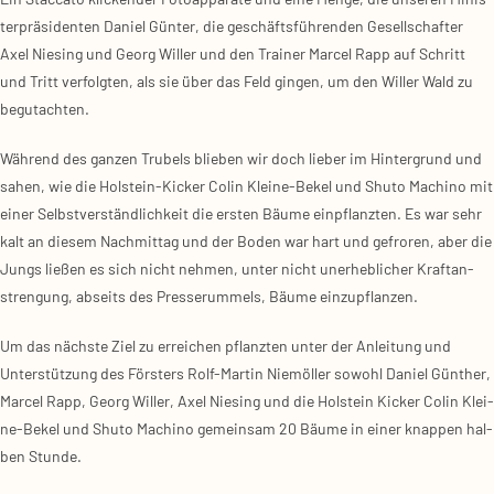
ter­prä­si­den­ten Dani­el Gün­ter, die geschäfts­füh­ren­den Gesell­schaf­ter
Axel Nie­sing und Georg Wil­ler und den Trai­ner Mar­cel Rapp auf Schritt
und Tritt ver­folg­ten, als sie über das Feld gin­gen, um den Wil­ler Wald zu
begut­ach­ten.
Wäh­rend des gan­zen Tru­bels blie­ben wir doch lie­ber im Hin­ter­grund und
sahen, wie die Hol­stein-Kicker Colin Klei­ne-Bekel und Shuto Machi­no mit
einer Selbst­ver­ständ­lich­keit die ers­ten Bäu­me ein­pflanz­ten. Es war sehr
kalt an die­sem Nach­mit­tag und der Boden war hart und gefro­ren, aber die
Jungs lie­ßen es sich nicht neh­men, unter nicht uner­heb­li­cher Kraft­an­
stren­gung, abseits des Pres­se­rum­mels, Bäu­me ein­zu­pflan­zen.
Um das nächs­te Ziel zu errei­chen pflanz­ten unter der Anlei­tung und
Unter­stüt­zung des Förs­ters Rolf-Mar­tin Niem­öl­ler sowohl Dani­el Gün­ther,
Mar­cel Rapp, Georg Wil­ler, Axel Nie­sing und die Hol­stein Kicker Colin Klei­
ne-Bekel und Shuto Machi­no gemein­sam 20 Bäu­me in einer knap­pen hal­
ben Stun­de.