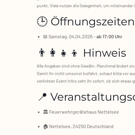
punkt. Vie­le nut­zen die Gele­gen­heit, um mit­ein­an­d
🕒 Öffnungszeiten
📅 Sams­tag, 04.04.2026 –
ab 17:00 Uhr
👨‍👩‍👧‍👦 Hinweis
Alle Anga­ben sind ohne Gewähr. Manch­mal ändert sich e
Damit ihr nicht umsonst los­fahrt, schaut bit­te vor eu
ver­link­ten Event Infos seht ihr sofort, ob sich etwas g
📍 Veranstaltungs
🏛️ Feu­er­wehr­ge­rä­te­haus Net­tel­see
🏠 Net­tel­see, 24250 Deutsch­land