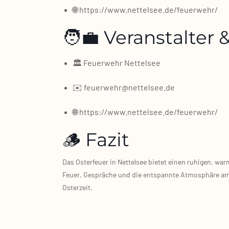
🌐 https://www.nettelsee.de/feuerwehr/
🧑‍💼 Veranstalter
🏛️ Feu­er­wehr Net­tel­see
✉️ feuerwehr@nettelsee.de
🌐 https://www.nettelsee.de/feuerwehr/
🪵 Fazit
Das Oster­feu­er in Net­tel­see bie­tet einen ruhi­gen, w
Feu­er, Gesprä­che und die ent­spann­te Atmo­sphä­re a
Oster­zeit.