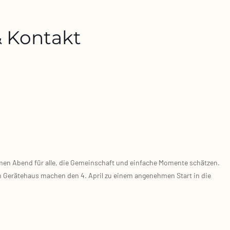
 & Kontakt
ar­men Abend für alle, die Gemein­schaft und ein­fa­che Momen­te schät­zen.
m Gerä­te­haus machen den 4. April zu einem ange­neh­men Start in die