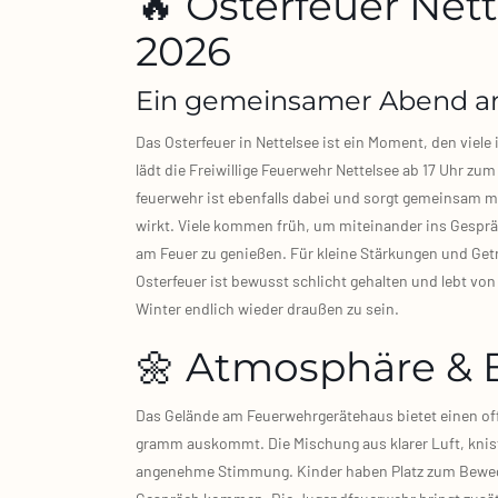
🔥 Osterfeuer Nett
2026
Ein gemeinsamer Abend a
Das Oster­feu­er in Net­tel­see ist ein Moment, den vie­
lädt die Frei­wil­li­ge Feu­er­wehr Net­tel­see ab 17 Uhr zu
feu­er­wehr ist eben­falls dabei und sorgt gemein­sam m
wirkt. Vie­le kom­men früh, um mit­ein­an­der ins Gespr
am Feu­er zu genie­ßen. Für klei­ne Stär­kun­gen und Get
Oster­feu­er ist bewusst schlicht gehal­ten und lebt 
Win­ter end­lich wie­der drau­ßen zu sein.
🌼 Atmosphäre & 
Das Gelän­de am Feu­er­wehr­ge­rä­te­haus bie­tet einen o
gramm aus­kommt. Die Mischung aus kla­rer Luft, knis­te
ange­neh­me Stim­mung. Kin­der haben Platz zum Bewe­ge