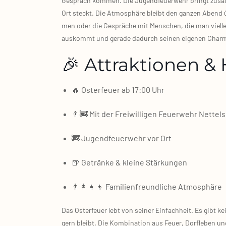
Gespräch kom­men. Die Jugend­feu­er­wehr bringt zusätz­
Ort steckt. Die Atmo­sphä­re bleibt den gan­zen Abend ü
men oder die Gesprä­che mit Men­schen, die man viel­le
aus­kommt und gera­de dadurch sei­nen eige­nen Char
🎉 Attraktionen & 
🔥 Oster­feu­er ab 17:00 Uhr
👨‍🚒 Mit der Frei­wil­li­gen Feu­er­wehr Net­tel­
🚒 Jugend­feu­er­wehr vor Ort
🍺 Geträn­ke & klei­ne Stär­kun­gen
👨‍👩‍👧‍👦 Fami­li­en­freund­li­che Atmo­sphä­re
Das Oster­feu­er lebt von sei­ner Ein­fach­heit. Es gibt
gern bleibt. Die Kom­bi­na­ti­on aus Feu­er, Dorf­le­be