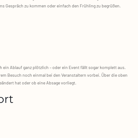
er ins Gespräch zu kom­men oder ein­fach den Früh­ling zu begrü­ßen.
in Ablauf ganz plötz­lich – oder ein Event fällt sogar kom­plett aus.
rem Besuch noch ein­mal bei den Ver­an­stal­tern vor­bei. Über die oben
eän­dert hat oder ob eine Absa­ge vor­liegt.
ort