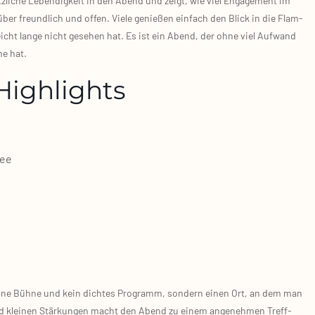
li­che Leben­dig­keit in den Abend und zeigt, wie viel Enga­ge­ment im
ber freund­lich und offen. Vie­le genie­ßen ein­fach den Blick in die Flam­
icht lan­ge nicht gese­hen hat. Es ist ein Abend, der ohne viel Auf­wand
me hat.
Highlights
see
 kei­ne Büh­ne und kein dich­tes Pro­gramm, son­dern einen Ort, an dem man
n und klei­nen Stär­kun­gen macht den Abend zu einem ange­neh­men Treff­