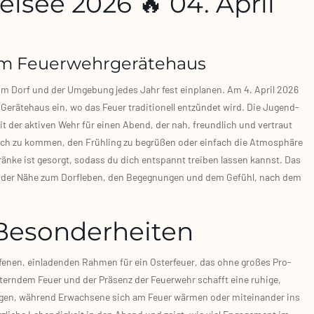
elsee 2026 🔥 04. April
m Feuerwehrgerätehaus
le im Dorf und der Umge­bung jedes Jahr fest ein­pla­nen. Am 4. April 2026
m Gerä­te­haus ein, wo das Feu­er tra­di­tio­nell ent­zün­det wird. Die Jugend­
it der akti­ven Wehr für einen Abend, der nah, freund­lich und ver­traut
äch zu kom­men, den Früh­ling zu begrü­ßen oder ein­fach die Atmo­sphä­re
rän­ke ist gesorgt, sodass du dich ent­spannt trei­ben las­sen kannst. Das
von der Nähe zum Dorf­le­ben, den Begeg­nun­gen und dem Gefühl, nach dem
Besonderheiten
ffe­nen, ein­la­den­den Rah­men für ein Oster­feu­er, das ohne gro­ßes Pro­
rn­dem Feu­er und der Prä­senz der Feu­er­wehr schafft eine ruhi­ge,
n, wäh­rend Erwach­se­ne sich am Feu­er wär­men oder mit­ein­an­der ins