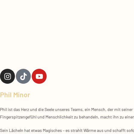
COOKIE-RICHTLINIE (EU)
WICHTIGE INFORMATIONEN FINDEST DU HIER:
Phil Minor
Kontakt Zu Uns
Re
Phil ist das Herz und die Seele unseres Teams, ein Mensch, der mit seine
Fingerspitzengefühl und Menschlichkeit zu behandeln, macht ihn zu eine
Kontak
Anschrift
Dorfstrasse 22 | 24800
Impre
Sein Lächeln hat etwas Magisches – es strahlt Wärme aus und schafft sof