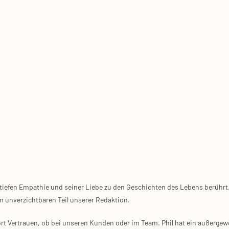
chtliches
Öffnungszeiten
r tiefen Empathie und seiner Liebe zu den Geschichten des Lebens berührt
m unverzichtbaren Teil unserer Redaktion.
t zu uns
Mon­tag 10:00 Uhr – 16:00 Uhr
ssum
Diens­tag 10:00 Uhr – 16:00 Uhr
ort Vertrauen, ob bei unseren Kunden oder im Team. Phil hat ein außerge