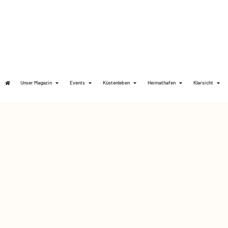
Unser Magazin
Events
Küstenleben
Heimathafen
Klarsicht