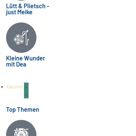
Lütt & Plietsch -
just Meike
Ein Abschied verändert alles |
Kleine Wunder
mit Dea
Bereitschaftspflege Teil 03
FAMILIE & KINDER
04
Aug.
Klarsicht
Top Themen