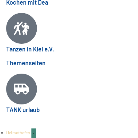
Kochen mit Dea
Tanzen in Kiel e.V.
Themenseiten
Mettenhofer Stadtteilfest 2026: Familienfest
TANK urlaub
am 26.09.
FAMILIE & KINDER
03
Aug.
Heimathafen