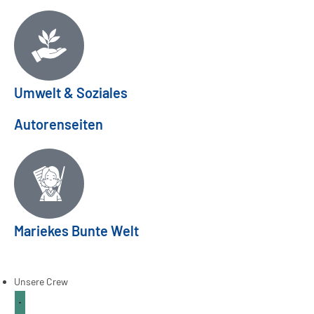
Umwelt & Soziales
Autorenseiten
Mariekes Bunte Welt
Frühlingsfeste aus aller Welt
ANKERPUNKT
03
Apr.
Unsere Crew