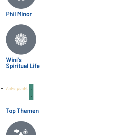
Phil Minor
Zukunftsvisionen | Horoskop
Wini's
Spiritual Life
August/September 2026
HOROSKOP
26
Juli
Ankerpunkt
Top Themen