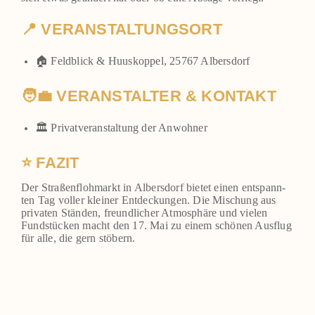
📍 VERANSTALTUNGSORT
🏠 Feld­blick & Huus­kop­pel, 25767 Albers­dorf
🧑‍💼 VERANSTALTER & KONTAKT
🏛️ Pri­vat­ver­an­stal­tung der Anwoh­ner
⭐ FAZIT
Der Stra­ßen­floh­markt in Albers­dorf bie­tet einen ent­spann­
ten Tag vol­ler klei­ner Ent­de­ckun­gen. Die Mischung aus
pri­va­ten Stän­den, freund­li­cher Atmo­sphä­re und vie­len
Fund­stü­cken macht den 17. Mai zu einem schö­nen Aus­flug
für alle, die gern stö­bern.