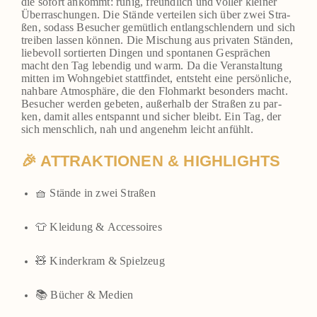
die sofort ankommt: ruhig, freund­lich und vol­ler klei­ner
Über­ra­schun­gen. Die Stän­de ver­tei­len sich über zwei Stra­
ßen, sodass Besu­cher gemüt­lich ent­lang­schlen­dern und sich
trei­ben las­sen kön­nen. Die Mischung aus pri­va­ten Stän­den,
lie­be­voll sor­tier­ten Din­gen und spon­ta­nen Gesprä­chen
macht den Tag leben­dig und warm. Da die Ver­an­stal­tung
mit­ten im Wohn­ge­biet statt­fin­det, ent­steht eine per­sön­li­che,
nah­ba­re Atmo­sphä­re, die den Floh­markt beson­ders macht.
Besu­cher wer­den gebe­ten, außer­halb der Stra­ßen zu par­
ken, damit alles ent­spannt und sicher bleibt. Ein Tag, der
sich mensch­lich, nah und ange­nehm leicht anfühlt.
🎉 ATTRAKTIONEN & HIGHLIGHTS
🧺 Stän­de in zwei Stra­ßen
👕 Klei­dung & Acces­soires
🧸 Kin­der­kram & Spiel­zeug
📚 Bücher & Medi­en