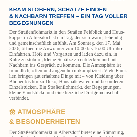
KRAM STÖBERN, SCHÄTZE FINDEN
& NACHBARN TREFFEN – EIN TAG VOLLER
BEGEGNUNGEN
Der Stra­ßen­floh­markt in den Stra­ßen Feld­blick und Huus­
kop­pel in Albers­dorf ist ein Tag, der sich warm, leben­dig
und gemein­schaft­lich anfühlt. Am Sonn­tag, den 17. Mai
2026, öff­nen die Anwoh­ner von 10:00 bis 16:00 Uhr ihre
Ein­fahr­ten, Höfe und Vor­gär­ten und laden dazu ein, in
Ruhe zu stö­bern, klei­ne Schät­ze zu ent­de­cken und mit
Nach­barn ins Gespräch zu kom­men. Die Atmo­sphä­re ist
freund­lich, offen und ange­nehm unkom­pli­ziert. Vie­le Fami­
li­en brin­gen gut erhal­te­ne Din­ge mit – von Klei­dung über
Bücher bis hin zu Deko, Haus­halts­wa­ren und beson­de­ren
Ein­zel­stü­cken. Ein Stra­ßen­floh­markt, der Begeg­nun­gen,
klei­ne Fund­stü­cke und eine herz­li­che Dorf­ge­mein­schaft
ver­bin­det.
🌼 ATMOSPHÄRE
& BESONDERHEITEN
Der Stra­ßen­floh­markt in Albers­dorf bie­tet eine Stim­mung,