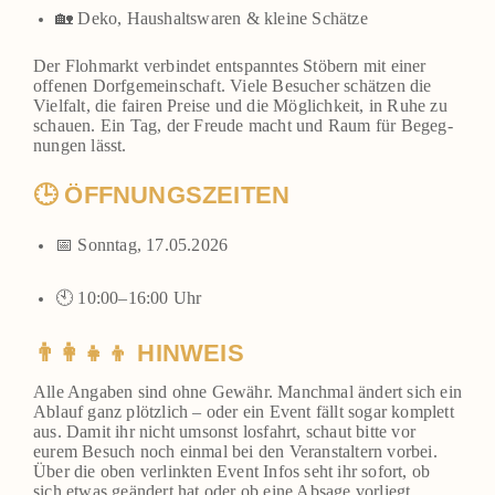
🏡 Deko, Haus­halts­wa­ren & klei­ne Schät­ze
Der Floh­markt ver­bin­det ent­spann­tes Stö­bern mit einer
offe­nen Dorf­ge­mein­schaft. Vie­le Besu­cher schät­zen die
Viel­falt, die fai­ren Prei­se und die Mög­lich­keit, in Ruhe zu
schau­en. Ein Tag, der Freu­de macht und Raum für Begeg­
nun­gen lässt.
🕒 ÖFFNUNGSZEITEN
📅 Sonn­tag, 17.05.2026
🕙 10:00–16:00 Uhr
👨‍👩‍👧‍👦 HINWEIS
Alle Anga­ben sind ohne Gewähr. Manch­mal ändert sich ein
Ablauf ganz plötz­lich – oder ein Event fällt sogar kom­plett
aus. Damit ihr nicht umsonst los­fahrt, schaut bit­te vor
eurem Besuch noch ein­mal bei den Ver­an­stal­tern vor­bei.
Über die oben ver­link­ten Event Infos seht ihr sofort, ob
sich etwas geän­dert hat oder ob eine Absa­ge vor­liegt.