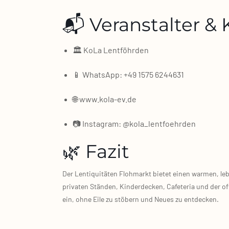
📬 Veranstalter &
🏛️ KoLa Lent­föhr­den
📱 Whats­App: +49 1575 6244631
🌐
www.kola-ev.de
📷 Insta­gram: @kola_lentfoehrden
🌿 Fazit
Der Len­ti­qui­tä­ten Floh­markt bie­tet einen war­men, 
pri­va­ten Stän­den, Kin­der­de­cken, Cafe­te­ria und d
ein, ohne Eile zu stö­bern und Neu­es zu ent­de­cken.