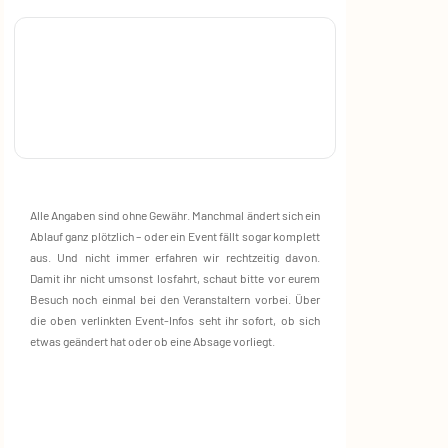
Alle Angaben sind ohne Gewähr. Manchmal ändert sich ein
Ablauf ganz plötzlich – oder ein Event fällt sogar komplett
aus. Und nicht immer erfahren wir rechtzeitig davon.
Damit ihr nicht umsonst losfahrt, schaut bitte vor eurem
Besuch noch einmal bei den Veranstaltern vorbei. Über
die oben verlinkten Event‑Infos seht ihr sofort, ob sich
etwas geändert hat oder ob eine Absage vorliegt.