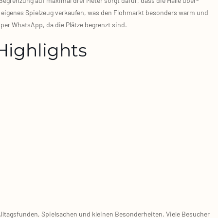
e Begren­zung auf maxi­mal drei Meter sorgt dafür, dass die Hal­le über­
hr eige­nes Spiel­zeug ver­kau­fen, was den Floh­markt beson­ders warm und
 per Whats­App, da die Plät­ze begrenzt sind.
Highlights
tags­fun­den, Spiel­sa­chen und klei­nen Beson­der­hei­ten. Vie­le Besu­cher