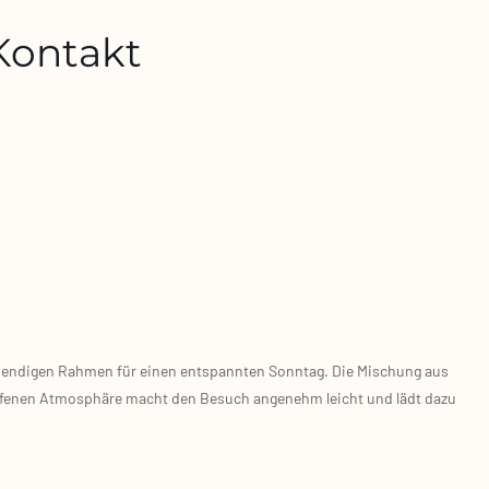
 Kontakt
leben­di­gen Rah­men für einen ent­spann­ten Sonn­tag. Die Mischung aus
er offe­nen Atmo­sphä­re macht den Besuch ange­nehm leicht und lädt dazu