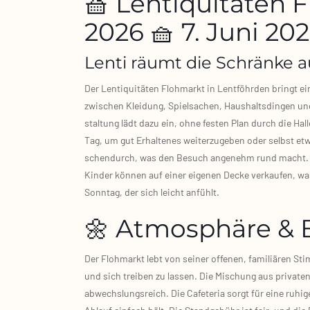
🧺 Lentiquitäten 
2026 🧺 7. Juni 20
Lenti räumt die Schränke a
Der Len­ti­qui­tä­ten Floh­markt in Lent­föhr­den bringt 
zwi­schen Klei­dung, Spiel­sa­chen, Haus­halts­din­gen u
stal­tung lädt dazu ein, ohne fes­ten Plan durch die Hal­l
Tag, um gut Erhal­te­nes wei­ter­zu­ge­ben oder selbst etw
schen­durch, was den Besuch ange­nehm rund macht. Da au
Kin­der kön­nen auf einer eige­nen Decke ver­kau­fen, wa
Sonn­tag, der sich leicht anfühlt.
🌼 Atmosphäre & 
Der Floh­markt lebt von sei­ner offe­nen, fami­liä­ren St
und sich trei­ben zu las­sen. Die Mischung aus pri­va­te
abwechs­lungs­reich. Die Cafe­te­ria sorgt für eine ruhi­