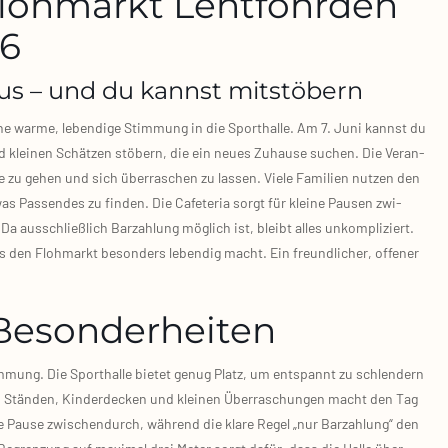
Flohmarkt Lentföhrden
26
us – und du kannst mitstöbern
eine war­me, leben­di­ge Stim­mung in die Sport­hal­le. Am 7. Juni kannst du
nd klei­nen Schät­zen stö­bern, die ein neu­es Zuhau­se suchen. Die Ver­an­
e zu gehen und sich über­ra­schen zu las­sen. Vie­le Fami­li­en nut­zen den
as Pas­sen­des zu fin­den. Die Cafe­te­ria sorgt für klei­ne Pau­sen zwi­
s­schließ­lich Bar­zah­lung mög­lich ist, bleibt alles unkom­pli­ziert.
s den Floh­markt beson­ders leben­dig macht. Ein freund­li­cher, offe­ner
Besonderheiten
im­mung. Die Sport­hal­le bie­tet genug Platz, um ent­spannt zu schlen­dern
n Stän­den, Kin­der­de­cken und klei­nen Über­ra­schun­gen macht den Tag
ge Pau­se zwi­schen­durch, wäh­rend die kla­re Regel „nur Bar­zah­lung“ den