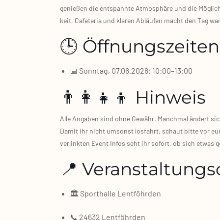
genie­ßen die ent­spann­te Atmo­sphä­re und die Mög­lich­
keit, Cafe­te­ria und kla­ren Abläu­fen macht den Tag wa
🕒 Öffnungszeiten
📅 Sonn­tag, 07.06.2026: 10:00–13:00
👨‍👩‍👧‍👦 Hinweis
Alle Anga­ben sind ohne Gewähr. Manch­mal ändert sich e
Damit ihr nicht umsonst los­fahrt, schaut bit­te vor eu
ver­link­ten Event Infos seht ihr sofort, ob sich etwas g
📍 Veranstaltungs
🏛️ Sport­hal­le Lent­föhr­den
📞 24632 Lent­föhr­den