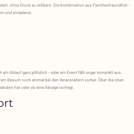
keit, ohne Druck zu stö­bern. Die Kom­bi­na­ti­on aus Fami­li­en­freund­lich­
rm und ein­la­dend.
in Ablauf ganz plötz­lich – oder ein Event fällt sogar kom­plett aus.
rem Besuch noch ein­mal bei den Ver­an­stal­tern vor­bei. Über die oben
eän­dert hat oder ob eine Absa­ge vor­liegt.
ort