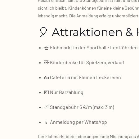
Ablauf ein­fach hält. Die Stand­ge­bühr ist fair, und di
sicht­lich bleibt. Kin­der kön­nen für eine klei­ne Gebü
leben­dig macht. Die Anmel­dung erfolgt unkom­pli­ziert
🎈 Attraktionen & 
🧺 Floh­markt in der Sport­hal­le Lent­föhr­den
🧸 Kin­der­de­cke für Spiel­zeug­ver­kauf
🍰 Cafe­te­ria mit klei­nen Lecke­rei­en
💶 Nur Bar­zah­lung
📏 Stand­ge­bühr 5 €/​m (max. 3 m)
📱 Anmel­dung per Whats­App
Der Floh­markt bie­tet eine ange­neh­me Mischung aus All­