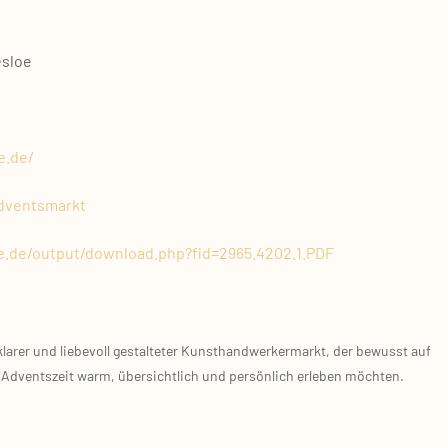
s­loe
e.de/
dventsmarkt
e.de/output/download.php?fid=2965.4202.1.PDF
a­rer und lie­be­voll gestal­te­ter Kunst­hand­wer­ker­markt, der bewusst auf
 Advents­zeit warm, über­sicht­lich und per­sön­lich erle­ben möch­ten.