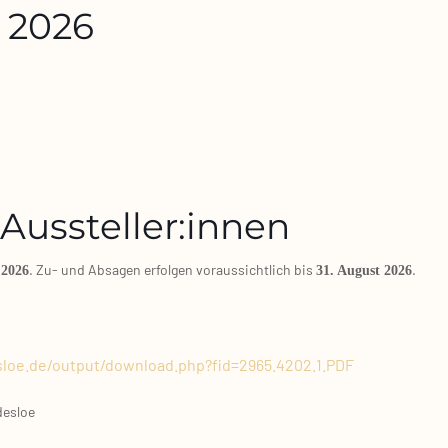
 2026
Aussteller:innen
. Zu‑ und Absa­gen erfol­gen vor­aus­sicht­lich bis
.
 2026
31. August 2026
loe.de/output/download.php?fid=2965.4202.1.PDF
des­loe