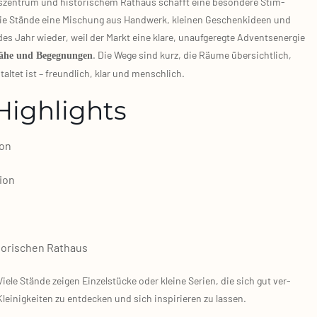
­zen­trum und his­to­ri­schem Rat­haus schafft eine beson­de­re Stim­
die Stän­de eine Mischung aus Hand­werk, klei­nen Geschenk­ideen und
es Jahr wie­der, weil der Markt eine kla­re, unauf­ge­reg­te Advent­s­en­er­gie
. Die Wege sind kurz, die Räu­me über­sicht­lich,
 Nähe und Begeg­nun­gen
l­tet ist – freund­lich, klar und mensch­lich.
Highlights
­on
i­on
o­ri­schen Rat­haus
ie­le Stän­de zei­gen Ein­zel­stü­cke oder klei­ne Seri­en, die sich gut ver­
i­nig­kei­ten zu ent­de­cken und sich inspi­rie­ren zu las­sen.