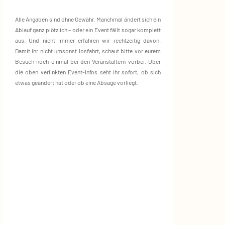
Alle Angaben sind ohne Gewähr. Manchmal ändert sich ein
Ablauf ganz plötzlich – oder ein Event fällt sogar komplett
aus. Und nicht immer erfahren wir rechtzeitig davon.
Damit ihr nicht umsonst losfahrt, schaut bitte vor eurem
Besuch noch einmal bei den Veranstaltern vorbei. Über
die oben verlinkten Event‑Infos seht ihr sofort, ob sich
etwas geändert hat oder ob eine Absage vorliegt.