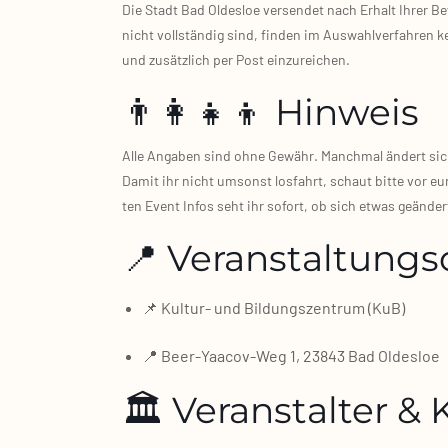
Die Stadt Bad Oldes­loe ver­sen­det nach Erhalt Ihrer Bew
nicht voll­stän­dig sind, fin­den im Aus­wahl­ver­fah­ren
und zusätz­lich per Post ein­zu­rei­chen.
👨‍👩‍👧‍👦 Hinweis
Alle Anga­ben sind ohne Gewähr. Manch­mal ändert sich e
Damit ihr nicht umsonst los­fahrt, schaut bit­te vor eur
ten Event Infos seht ihr sofort, ob sich etwas geän­dert
📍 Veranstaltungs
📌 Kultur‑ und Bil­dungs­zen­trum (KuB)
📍 Beer‑Yaacov‑Weg 1, 23843 Bad Oldes­loe
🏛️ Veranstalter &