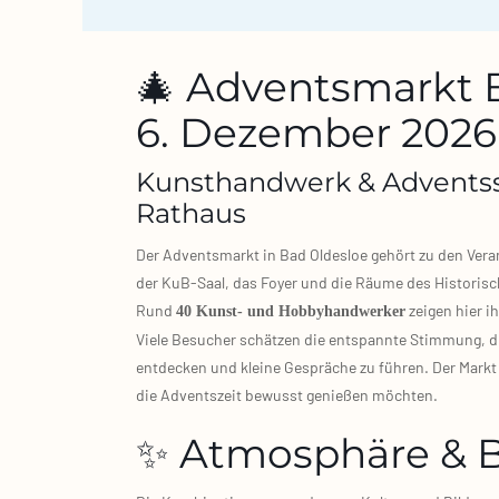
🎄 Adventsmarkt B
6. Dezember 2026
Kunsthandwerk & Advents
Rathaus
Der Advents­markt in Bad Oldes­loe gehört zu den Ver­a
der KuB‑Saal, das Foy­er und die Räu­me des His­to­ri­sch
Rund
zei­gen hier ih
40 Kunst‑ und Hob­by­hand­wer­ker
Vie­le Besu­cher schät­zen die ent­spann­te Stim­mung,
ent­de­cken und klei­ne Gesprä­che zu füh­ren. Der Markt
die Advents­zeit bewusst genie­ßen möch­ten.
✨ Atmosphäre & 