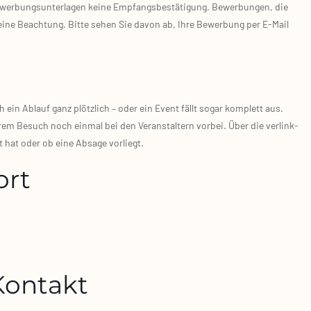
er­bungs­un­ter­la­gen kei­ne Emp­fangs­be­stä­ti­gung. Bewer­bun­gen, die
 kei­ne Beach­tung. Bit­te sehen Sie davon ab, Ihre Bewer­bung per E‑Mail
in Ablauf ganz plötz­lich – oder ein Event fällt sogar kom­plett aus.
em Besuch noch ein­mal bei den Ver­an­stal­tern vor­bei. Über die ver­link­
 hat oder ob eine Absa­ge vor­liegt.
ort
 Kontakt