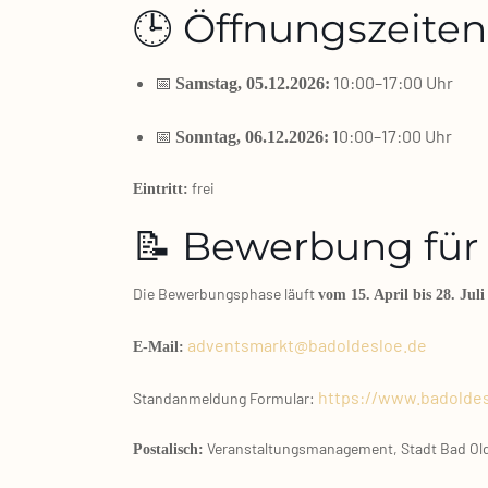
🕒 Öffnungszeiten
📅
10:00–17:00 Uhr
Sams­tag, 05.12.2026:
📅
10:00–17:00 Uhr
Sonn­tag, 06.12.2026:
frei
Ein­tritt:
📝 Bewerbung für 
Die Bewer­bungs­pha­se läuft
vom 15. April bis 28. Juli
adventsmarkt@badoldesloe.de
E‑Mail:
https://www.badoldes
Stand­an­mel­dung For­mu­lar:
Ver­an­stal­tungs­ma­nage­ment, Stadt Bad Ol
Pos­ta­lisch: