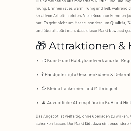
Die Kom­bi­na­ti­on aus moder­nem Kultur‑ und Bil­dungs
mung. Drin­nen ist es warm, ruhig und hell, wäh­rend 
krea­ti­ven Arbei­ten bie­ten. Vie­le Besu­cher kom­men jed
hat. Es geht nicht um Mas­se, son­dern um
Qua­li­tät,
und über­all spürt man, dass die­ser Markt bewusst gesta
🎁 Attraktionen & 
🎨 Kunst‑ und Hob­by­hand­werk aus der Regi
🕯️ Hand­ge­fer­tig­te Geschenk­ideen & Deko­ra­t
🍪 Klei­ne Lecke­rei­en und Mit­bring­sel
🎄 Advent­li­che Atmo­sphä­re im KuB und His­t
Das Ange­bot ist viel­fäl­tig, ohne über­la­den zu wir­ken. V
schen­ken las­sen. Der Markt lädt dazu ein, beson­de­re Kle