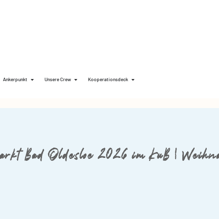
Ankerpunkt
Unsere Crew
Kooperationsdeck
arkt Bad Oldesloe 2026 im KuB | Weihna