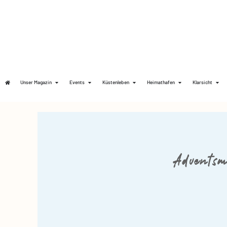
Unser Magazin
Events
Küstenleben
Heimathafen
Klarsicht
Adventsm