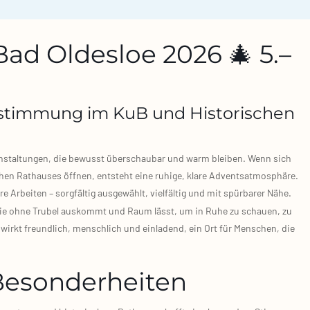
ad Oldesloe 2026 🎄 5.–
stimmung im KuB und Historischen
n­stal­tun­gen, die bewusst über­schau­bar und warm blei­ben. Wenn sich
en Rat­hau­ses öff­nen, ent­steht eine ruhi­ge, kla­re Advents­at­mo­sphä­re.
re Arbei­ten – sorg­fäl­tig aus­ge­wählt, viel­fäl­tig und mit spür­ba­rer Nähe.
 die ohne Tru­bel aus­kommt und Raum lässt, um in Ruhe zu schau­en, zu
 wirkt freund­lich, mensch­lich und ein­la­dend, ein Ort für Men­schen, die
Besonderheiten