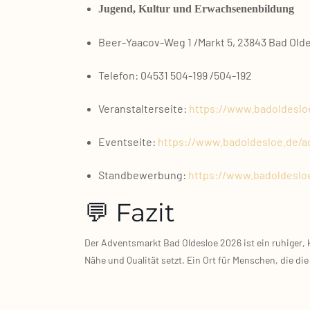
Jugend, Kul­tur und Erwach­se­nen­bil­dung
Beer‑Yaacov‑Weg 1 /​Markt 5, 23843 Bad Olde
Tele­fon: 04531 504‑199 /​504‑192
Ver­an­stal­ter­sei­te:
https://www.badoldeslo
Event­sei­te:
https://www.badoldesloe.de/a
Stand­be­wer­bung:
https://www.badoldeslo
💬 Fazit
Der Advents­markt Bad Oldes­loe 2026 ist ein ruhi­ger, kl
Nähe und Qua­li­tät setzt. Ein Ort für Men­schen, die die