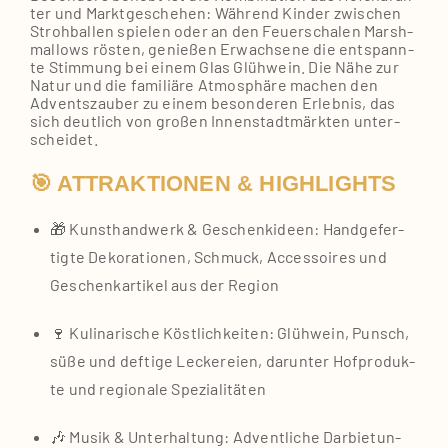
ter und Markt­ge­sche­hen: Wäh­rend Kin­der zwi­schen
Stroh­bal­len spie­len oder an den Feu­er­scha­len Marsh­
mal­lows rös­ten, genie­ßen Erwach­se­ne die ent­spann­
te Stim­mung bei einem Glas Glüh­wein. Die Nähe zur
Natur und die fami­liä­re Atmo­sphä­re machen den
Advents­zau­ber zu einem beson­de­ren Erleb­nis, das
sich deut­lich von gro­ßen Innen­stadt­märk­ten unter­
schei­det.
🎯 ATTRAKTIONEN & HIGHLIGHTS
🎁 Kunst­hand­werk & Geschenk­ideen: Hand­ge­fer­
tig­te Deko­ra­tio­nen, Schmuck, Acces­soires und
Geschenk­ar­ti­kel aus der Regi­on
🍷 Kuli­na­ri­sche Köst­lich­kei­ten: Glüh­wein, Punsch,
süße und def­ti­ge Lecke­rei­en, dar­un­ter Hof­pro­duk­
te und regio­na­le Spe­zia­li­tä­ten
🎶 Musik & Unter­hal­tung: Advent­li­che Dar­bie­tun­