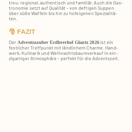
treu: regio­nal, authen­tisch und fami­li­är. Auch die Gas­
tro­no­mie setzt auf Qua­li­tät – von def­ti­gen Sup­pen
über süße Waf­feln bis hin zu hof­ei­ge­nen Spe­zia­li­tä­
ten.
🎅 FAZIT
Der
ist ein
Advents­zau­ber Erd­beer­hof Glantz 2026
fest­li­cher Treff­punkt mit länd­li­chem Charme. Hand­
werk, Kuli­na­rik und Weih­nachts­baum­ver­kauf in ein­
zig­ar­ti­ger Atmo­sphä­re – per­fekt für die Advents­zeit.