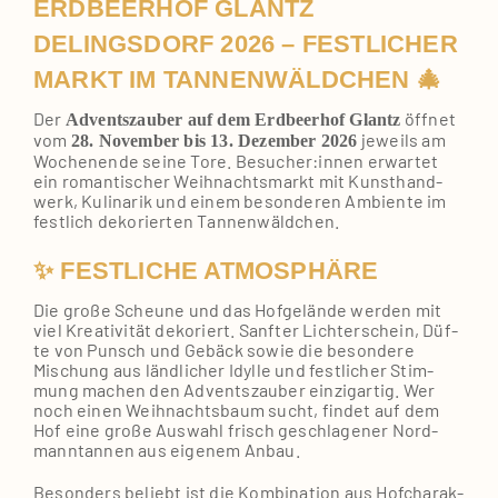
ERDBEERHOF GLANTZ
DELINGSDORF 2026 – FESTLICHER
MARKT IM TANNENWÄLDCHEN 🎄
Der
öff­net
Advents­zau­ber auf dem Erd­beer­hof Glantz
vom
jeweils am
28. Novem­ber bis 13. Dezem­ber 2026
Wochen­en­de sei­ne Tore. Besucher:innen erwar­tet
ein roman­ti­scher Weih­nachts­markt mit Kunst­hand­
werk, Kuli­na­rik und einem beson­de­ren Ambi­en­te im
fest­lich deko­rier­ten Tan­nen­wäld­chen.
✨ FESTLICHE ATMOSPHÄRE
Die gro­ße Scheu­ne und das Hof­ge­län­de wer­den mit
viel Krea­ti­vi­tät deko­riert. Sanf­ter Lichterschein, Düf­
te von Punsch und Gebäck sowie die beson­de­re
Mischung aus länd­li­cher Idyl­le und fest­li­cher Stim­
mung machen den Advents­zau­ber ein­zig­ar­tig. Wer
noch einen Weih­nachts­baum sucht, fin­det auf dem
Hof eine gro­ße Aus­wahl frisch geschla­ge­ner Nord­
mann­tan­nen aus eige­nem Anbau.
Beson­ders beliebt ist die Kom­bi­na­ti­on aus Hof­cha­rak­