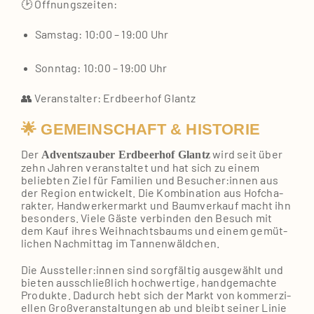
🕑 Öff­nungs­zei­ten:
Sams­tag: 10:00 – 19:00 Uhr
Sonn­tag: 10:00 – 19:00 Uhr
👥 Ver­an­stal­ter: Erd­beer­hof Glantz
🌟 GEMEINSCHAFT & HISTORIE
Der
wird seit über
Advents­zau­ber Erd­beer­hof Glantz
zehn Jah­ren ver­an­stal­tet und hat sich zu einem
belieb­ten Ziel für Fami­li­en und Besucher:innen aus
der Regi­on ent­wi­ckelt. Die Kom­bi­na­ti­on aus Hof­cha­
rak­ter, Hand­wer­ker­markt und Baum­ver­kauf macht ihn
beson­ders. Vie­le Gäs­te ver­bin­den den Besuch mit
dem Kauf ihres Weih­nachts­baums und einem gemüt­
li­chen Nach­mit­tag im Tan­nen­wäld­chen.
Die Aussteller:innen sind sorg­fäl­tig aus­ge­wählt und
bie­ten aus­schließ­lich hoch­wer­ti­ge, hand­ge­mach­te
Pro­duk­te. Dadurch hebt sich der Markt von kom­mer­zi­
el­len Groß­ver­an­stal­tun­gen ab und bleibt sei­ner Linie