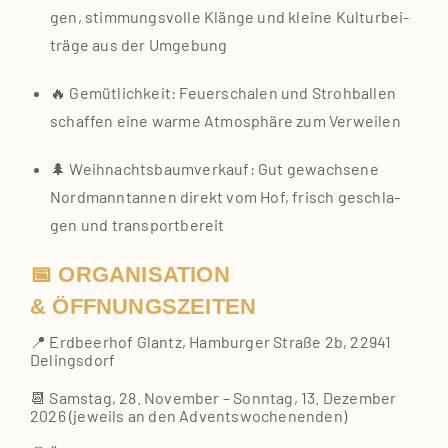
gen, stim­mungs­vol­le Klän­ge und klei­ne Kul­tur­bei­
trä­ge aus der Umge­bung
🔥 Gemüt­lich­keit: Feu­er­scha­len und Stroh­bal­len
schaf­fen eine war­me Atmo­sphä­re zum Ver­wei­len
🌲 Weih­nachts­baum­ver­kauf: Gut gewach­se­ne
Nord­mann­tan­nen direkt vom Hof, frisch geschla­
gen und trans­port­be­reit
📅 ORGANISATION
& ÖFFNUNGSZEITEN
📍 Erd­beer­hof Glantz, Ham­bur­ger Stra­ße 2b, 22941
Delings­dorf
📆 Sams­tag, 28. Novem­ber – Sonn­tag, 13. Dezem­ber
2026 (jeweils an den Advents­wo­chen­en­den)