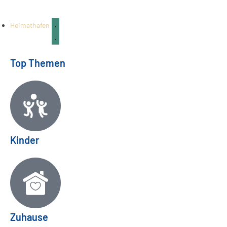
FAMILIE & KINDER
03
Aug.
Heimathafen
Top Themen
Kinder
Zuhause