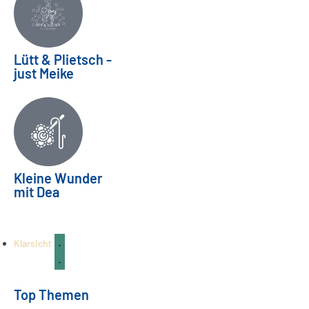
Lütt & Plietsch -
just Meike
Ein Abschied verändert alles |
Kleine Wunder
mit Dea
Bereitschaftspflege Teil 03
FAMILIE & KINDER
04
Aug.
Klarsicht
Top Themen