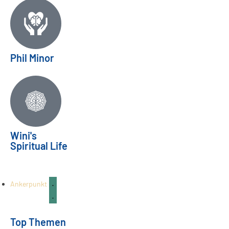
Phil Minor
Zukunftsvisionen | Horoskop
Wini's
Spiritual Life
August/September 2026
HOROSKOP
26
Juli
Ankerpunkt
Top Themen