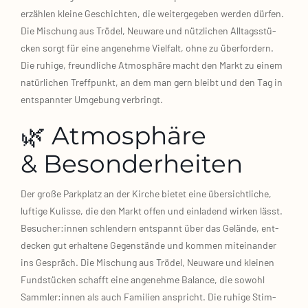
erzäh­len klei­ne Geschich­ten, die wei­ter­ge­ge­ben wer­den dür­fen.
Die Mischung aus Trö­del, Neu­wa­re und nütz­li­chen All­tags­stü­
cken sorgt für eine ange­neh­me Viel­falt, ohne zu über­for­dern.
Die ruhi­ge, freund­li­che Atmo­sphä­re macht den Markt zu einem
natür­li­chen Treff­punkt, an dem man gern bleibt und den Tag in
ent­spann­ter Umge­bung ver­bringt.
🌿 Atmosphäre
& Besonderheiten
Der gro­ße Park­platz an der Kir­che bie­tet eine über­sicht­li­che,
luf­ti­ge Kulis­se, die den Markt offen und ein­la­dend wir­ken lässt.
Besucher:innen schlen­dern ent­spannt über das Gelän­de, ent­
de­cken gut erhal­te­ne Gegen­stän­de und kom­men mit­ein­an­der
ins Gespräch. Die Mischung aus Trö­del, Neu­wa­re und klei­nen
Fund­stü­cken schafft eine ange­neh­me Balan­ce, die sowohl
Sammler:innen als auch Fami­li­en anspricht. Die ruhi­ge Stim­