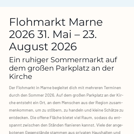
Flohmarkt Marne
2026 31. Mai – 23.
August 2026
Ein ruhiger Sommermarkt auf
dem großen Parkplatz an der
Kirche
Der Floh­markt in Mar­ne beglei­tet dich mit meh­re­ren Ter­mi­nen
durch den Som­mer 2026. Auf dem gro­ßen Park­platz an der Kir­
che ent­steht ein Ort, an dem Men­schen aus der Regi­on zusam­
men­kom­men, um zu stö­bern, zu han­deln und klei­ne Schät­ze zu
ent­de­cken. Die offe­ne Flä­che bie­tet viel Raum, sodass du ent­
spannt zwi­schen den Stän­den fla­nie­ren kannst. Vie­le der ange­
bo­te­nen Gegen­stän­de stam­men aus pri­va­ten Haus­hal­ten und