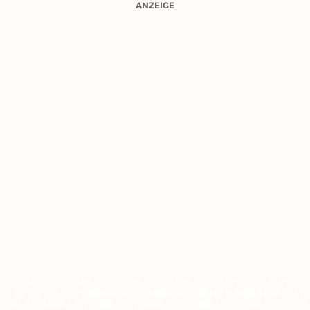
ANZEIGE
ZUM
ZUM
ZUM
ZUM
ZUM
ZUM
EVENT
FLOHMARKT
BIIKEBRENNEN
KARAOKE
JAHRMARKT
WEIHNACHT
KALENDER
KALENDER
KALENDER
KALENDER
KALENDER
KALENDER