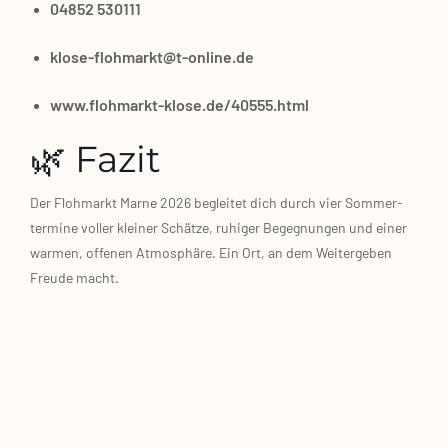
04852 530111
klose-flohmarkt@t‑online.de
www.flohmarkt-klose.de/40555.html
🌿 Fazit
Der Floh­markt Mar­ne 2026 beglei­tet dich durch vier Som­mer­
ter­mi­ne vol­ler klei­ner Schät­ze, ruhi­ger Begeg­nun­gen und einer
war­men, offe­nen Atmo­sphä­re. Ein Ort, an dem Wei­ter­ge­ben
Freu­de macht.