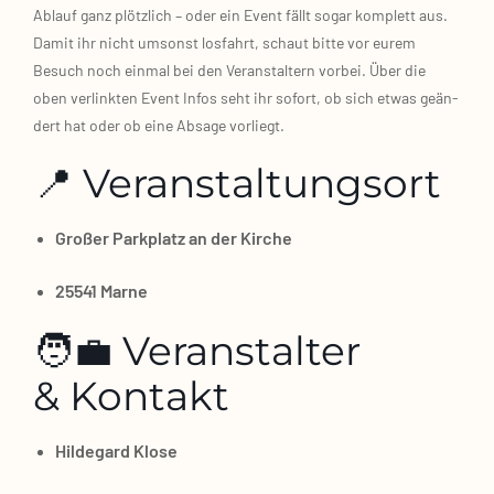
Ablauf ganz plötz­lich – oder ein Event fällt sogar kom­plett aus.
Damit ihr nicht umsonst los­fahrt, schaut bit­te vor eurem
Besuch noch ein­mal bei den Ver­an­stal­tern vor­bei. Über die
oben ver­link­ten Event Infos seht ihr sofort, ob sich etwas geän­
dert hat oder ob eine Absa­ge vor­liegt.
📍 Veranstaltungsort
Gro­ßer Park­platz an der Kir­che
25541 Mar­ne
🧑‍💼 Veranstalter
& Kontakt
Hil­de­gard Klo­se