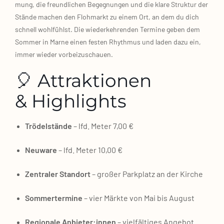
mung, die freund­li­chen Begeg­nun­gen und die kla­re Struk­tur der
Stän­de machen den Floh­markt zu einem Ort, an dem du dich
schnell wohl­fühlst. Die wie­der­keh­ren­den Ter­mi­ne geben dem
Som­mer in Mar­ne einen fes­ten Rhyth­mus und laden dazu ein,
immer wie­der vor­bei­zu­schau­en.
🎈 Attraktionen
& Highlights
Trö­del­stän­de
– lfd. Meter 7,00 €
Neu­wa­re
– lfd. Meter 10,00 €
Zen­tra­ler Stand­ort
– gro­ßer Park­platz an der Kir­che
Som­mer­ter­mi­ne
– vier Märk­te von Mai bis August
Regio­na­le Anbieter:innen
– viel­fäl­ti­ges Ange­bot