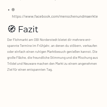
🌐
https://www.facebook.com/menschenundmaerkte
🧭 Fazit
Der Floh­markt am OBI Nor­der­stedt bie­tet dir meh­re­re ent­
spann­te Ter­mi­ne im Früh­jahr, an denen du stö­bern, ver­kau­fen
oder ein­fach einen ruhi­gen Markt­be­such genie­ßen kannst. Die
gro­ße Flä­che, die freund­li­che Stim­mung und die Mischung aus
Trö­del und Neu­wa­re machen den Markt zu einem ange­neh­men
Ziel für einen ent­spann­ten Tag.