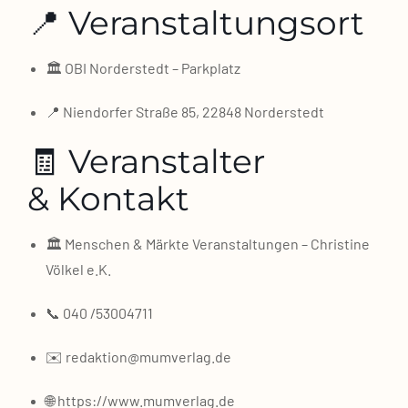
📍 Veranstaltungsort
🏛️ OBI Nor­der­stedt – Park­platz
📍 Nien­dor­fer Stra­ße 85, 22848 Nor­der­stedt
🧾 Veranstalter
& Kontakt
🏛️ Men­schen & Märk­te Ver­an­stal­tun­gen – Chris­ti­ne
Völ­kel e.K.
📞 040 /​53004711
✉️ redaktion@mumverlag.de
🌐
https://www.mumverlag.de