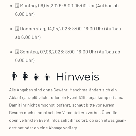
🗓️ Mon­tag, 06.04.2026: 8:00–16:00 Uhr (Auf­bau ab
6:00 Uhr)
🗓️ Don­ners­tag, 14.05.2026: 8:00–16:00 Uhr (Auf­bau
ab 6:00 Uhr)
🗓️ Sonn­tag, 07.06.2026: 8:00–16:00 Uhr (Auf­bau ab
6:00 Uhr)
👨‍👩‍👧‍👦 Hinweis
Alle Anga­ben sind ohne Gewähr. Manch­mal ändert sich ein
Ablauf ganz plötz­lich – oder ein Event fällt sogar kom­plett aus.
Damit ihr nicht umsonst los­fahrt, schaut bit­te vor eurem
Besuch noch ein­mal bei den Ver­an­stal­tern vor­bei. Über die
oben ver­link­ten Event Infos seht ihr sofort, ob sich etwas geän­
dert hat oder ob eine Absa­ge vor­liegt.