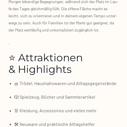
Mor­gen leben­di­ge Begeg­nun­gen, wäh­rend sich der Platz im Lau­
fe des Tages gleich­mä­ßig füllt. Die offe­ne Flä­che macht es
leicht, sich zu ori­en­tie­ren und in dei­nem eige­nen Tem­po unter­
wegs zu sein. Auch für Fami­li­en ist der Markt gut geeig­net, da
der Platz weit­läu­fig und unkom­pli­ziert zugäng­lich ist.
.
⭐ Attraktionen
& Highlights
🧺 Trö­del, Haus­halts­wa­ren und All­tags­ge­gen­stän­de
🎲 Spiel­zeug, Bücher und Samm­ler­ar­ti­kel
👗 Klei­dung, Acces­soires und vie­les mehr
🛠️ Neu­wa­re und prak­ti­sche All­tags­hel­fer