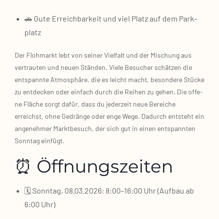
🚗 Gute Erreich­bar­keit und viel Platz auf dem Park­
platz
Der Floh­markt lebt von sei­ner Viel­falt und der Mischung aus
ver­trau­ten und neu­en Stän­den. Vie­le Besu­cher schät­zen die
ent­spann­te Atmo­sphä­re, die es leicht macht, beson­de­re Stü­cke
zu ent­de­cken oder ein­fach durch die Rei­hen zu gehen. Die offe­
ne Flä­che sorgt dafür, dass du jeder­zeit neue Berei­che
erreichst, ohne Gedrän­ge oder enge Wege. Dadurch ent­steht ein
ange­neh­mer Markt­be­such, der sich gut in einen ent­spann­ten
Sonn­tag ein­fügt.
⏰ Öffnungszeiten
🗓️ Sonn­tag, 08.03.2026: 8:00–16:00 Uhr (Auf­bau ab
6:00 Uhr)