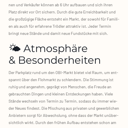
nen und Ver­käu­fer kön­nen ab 6 Uhr auf­bau­en und sich ihren
Platz direkt vor Ort sichern. Durch die gute Erreich­bar­keit und
die groß­zü­gi­ge Flä­che ent­steht ein Markt, der sowohl für Fami­li­
en als auch für erfah­re­ne Tröd­ler attrak­tiv ist. Jeder Ter­min
bringt neue Stän­de und damit neue Fund­stü­cke mit sich.
🌤️ Atmosphäre
& Besonderheiten
Der Park­platz rund um den OBI‑Markt bie­tet viel Raum, um ent­
spannt über den Floh­markt zu schlen­dern. Die Stim­mung ist
ruhig und ange­nehm, geprägt von Men­schen, die Freu­de an
gebrauch­ten Din­gen und klei­nen Ent­de­ckun­gen haben. Vie­le
Stän­de wech­seln von Ter­min zu Ter­min, sodass du immer wie­
der Neu­es fin­dest. Die Mischung aus pri­va­ten und gewerb­li­chen
Anbie­tern sorgt für Abwechs­lung, ohne dass der Markt unüber­
sicht­lich wirkt. Durch den frü­hen Auf­bau ent­ste­hen schon am