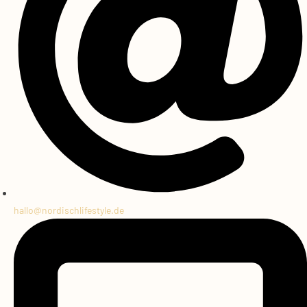
hallo@
nordischlifestyle.de