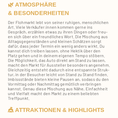
🌿 ATMOSPHÄRE
& BESONDERHEITEN
Der Floh­markt lebt von sei­ner ruhi­gen, mensch­li­chen
Art. Vie­le Verkäufer:innen kom­men ger­ne ins
Gespräch, erzäh­len etwas zu ihren Din­gen oder freu­
en sich über ein freund­li­ches Wort. Die Mischung aus
All­tags­ge­gen­stän­den und klei­nen Schät­zen sorgt
dafür, dass jeder Ter­min ein wenig anders wirkt. Du
kannst dich trei­ben las­sen, ohne Hek­tik über den
Platz gehen und in dei­nem eige­nen Tem­po stö­bern.
Die Mög­lich­keit, das Auto direkt am Stand zu las­sen,
macht den Markt für Aus­stel­ler beson­ders ange­nehm.
Gleich­zei­tig ent­steht dadurch eine ent­spann­te Struk­
tur, in der Besu­cher leicht von Stand zu Stand fin­den.
Imbiss­stän­de bie­ten klei­ne Pau­sen an, sodass du den
Vor­mit­tag oder Nach­mit­tag gemüt­lich ver­brin­gen
kannst. Genau die­se Mischung aus Nähe, Ein­fach­heit
und Viel­falt macht den Markt zu einem belieb­ten
Treff­punkt.
🎪 ATTRAKTIONEN & HIGHLIGHTS