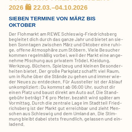
2026 🛍️ 22.03.–04.10.2026
SIEBEN TERMINE VON MÄRZ BIS
OKTOBER
Der Floh­markt am REWE Schleswig‑Friedrichsberg
beglei­tet dich durch das gan­ze Jahr und bie­tet an sie­
ben Sonn­ta­gen zwi­schen März und Okto­ber eine ruhi­
ge, offe­ne Atmo­sphä­re zum Stö­bern. Vie­le Besu­cher
kom­men regel­mä­ßig vor­bei, weil der Markt eine ange­
neh­me Mischung aus pri­va­tem Trö­del, Klei­dung,
Werk­zeug, Büchern, Spiel­zeug und klei­nen Beson­der­
hei­ten bie­tet. Der gro­ße Park­platz schafft viel Raum,
um in Ruhe über die Stän­de zu gehen und immer wie­
der Neu­es zu ent­de­cken. Für Aus­stel­ler ist der Ablauf
unkom­pli­ziert: Du kommst ab 06:00 Uhr, suchst dir
einen Platz und baust direkt am Auto auf. Die Stand­
ge­bühr beträgt 7 € pro Meter, bezahlt wird spä­ter am
Vor­mit­tag. Durch die zen­tra­le Lage im Stadt­teil Fried­
richs­berg ist der Markt gut erreich­bar und zieht Men­
schen aus Schles­wig und dem Umland an. Die Stim­
mung bleibt dabei stets freund­lich, gelas­sen und ein­
la­dend.