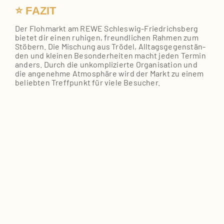
⭐ FAZIT
Der Floh­markt am REWE Schleswig‑Friedrichsberg
bie­tet dir einen ruhi­gen, freund­li­chen Rah­men zum
Stö­bern. Die Mischung aus Trö­del, All­tags­ge­gen­stän­
den und klei­nen Beson­der­hei­ten macht jeden Ter­min
anders. Durch die unkom­pli­zier­te Orga­ni­sa­ti­on und
die ange­neh­me Atmo­sphä­re wird der Markt zu einem
belieb­ten Treff­punkt für vie­le Besu­cher.