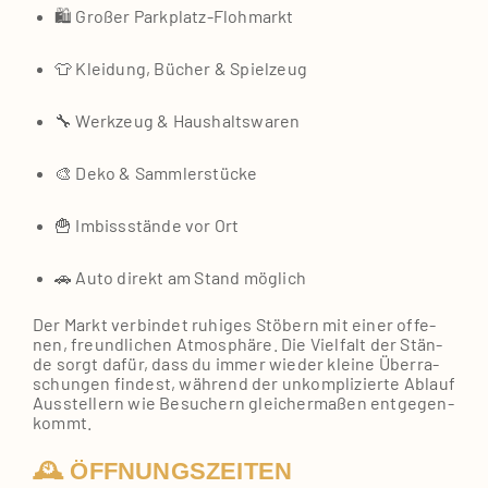
🛍️ Gro­ßer Parkplatz‑Flohmarkt
👕 Klei­dung, Bücher & Spiel­zeug
🔧 Werk­zeug & Haus­halts­wa­ren
🎨 Deko & Samm­ler­stü­cke
🍟 Imbiss­stän­de vor Ort
🚗 Auto direkt am Stand mög­lich
Der Markt ver­bin­det ruhi­ges Stö­bern mit einer offe­
nen, freund­li­chen Atmo­sphä­re. Die Viel­falt der Stän­
de sorgt dafür, dass du immer wie­der klei­ne Über­ra­
schun­gen fin­dest, wäh­rend der unkom­pli­zier­te Ablauf
Aus­stel­lern wie Besu­chern glei­cher­ma­ßen ent­ge­gen­
kommt.
🕰️ ÖFFNUNGSZEITEN