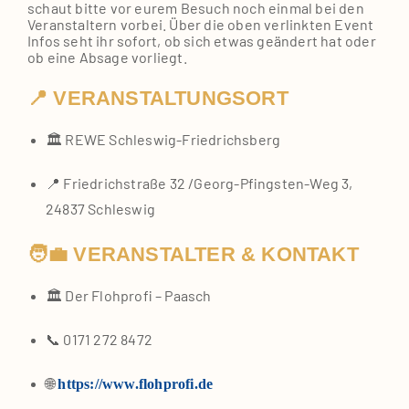
schaut bit­te vor eurem Besuch noch ein­mal bei den
Ver­an­stal­tern vor­bei. Über die oben ver­link­ten Event
Infos seht ihr sofort, ob sich etwas geän­dert hat oder
ob eine Absa­ge vor­liegt.
📍 VERANSTALTUNGSORT
🏛️ REWE Schleswig‑Friedrichsberg
📍 Fried­rich­stra­ße 32 /​Georg‑Pfingsten‑Weg 3,
24837 Schles­wig
🧑‍💼 VERANSTALTER & KONTAKT
🏛️ Der Floh­pro­fi – Paasch
📞 0171 272 8472
🌐
https://www.flohprofi.de