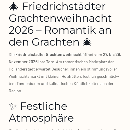
🎄 Friedrichstädter
Grachtenweihnacht
2026 – Romantik an
den Grachten 🎄
Die
Fried­rich­städ­ter Grach­ten­weih­nacht
öff­net vom
27. bis 29.
Novem­ber 2026
ihre Tore. Am roman­ti­schen Markt­platz der
Hol­län­der­stadt erwar­tet Besucher:innen ein stim­mungs­vol­ler
Weih­nachts­markt mit klei­nen Holz­hüt­ten, fest­lich geschmück­
tem Tan­nen­baum und kuli­na­ri­schen Köst­lich­kei­ten aus der
Regi­on.
✨ Festliche
Atmosphäre