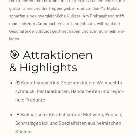
Die Grach­ten­stadt erstrahlt im Lich­ter­glanz: Feu­er­scha­len, die
gro­ße Tan­ne und die Trep­pen­gie­bel rund um den Markt­platz
schaf­fen eine unver­gleich­li­che Kulis­se. Am Frei­tag­abend trifft
man sich zum „Anpun­schen“ am Tan­nen­baum, wäh­rend die
Geschäf­te der Alt­stadt geöff­net haben und zum Bum­meln ein­
la­den.
🎯 Attraktionen
& Highlights
🎁 Kunst­hand­werk & Geschenk­ideen: Weih­nachts­
schmuck, Bas­tel­ar­bei­ten, Hand­ar­bei­ten und regio­
na­le Pro­duk­te
🍷 Kuli­na­ri­sche Köst­lich­kei­ten: Glüh­wein, Punsch,
Schmalz­ge­bäck und Spe­zia­li­tä­ten aus hei­mi­schen
Küchen