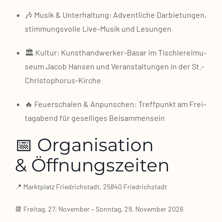
🎶 Musik & Unter­hal­tung: Advent­li­che Dar­bie­tun­gen,
stim­mungs­vol­le Live-Musik und Lesun­gen
🏛️ Kul­tur: Kunst­hand­wer­ker-Basar im Tisch­ler­eimu­
se­um Jacob Han­sen und Ver­an­stal­tun­gen in der St.-
Christophorus-Kirche
🔥 Feu­er­scha­len & Anpun­schen: Treff­punkt am Frei­
tag­abend für gesel­li­ges Bei­sam­men­sein
📅 Organisation
& Öffnungszeiten
📍 Markt­platz Fried­rich­stadt, 25840 Fried­rich­stadt
📆 Frei­tag, 27. Novem­ber – Sonn­tag, 29. Novem­ber 2026