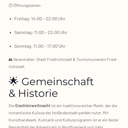
🕑 Öff­nungs­zei­ten:
Frei­tag: 14:00 – 22:00 Uhr
Sams­tag: 11:00 – 22:00 Uhr
Sonn­tag: 11:00 – 17:00 Uhr
👥 Ver­an­stal­ter: Stadt Fried­rich­stadt & Tou­ris­mus­ver­ein Fried­
rich­stadt
🌟 Gemeinschaft
& Historie
Die
Grach­ten­weih­nacht
ist ein tra­di­ti­ons­rei­cher Markt, der die
roman­ti­sche Kulis­se der Hol­län­der­stadt per­fekt nutzt. Mit
Kunst­hand­werk, Kuli­na­rik und Kul­tur­pro­gramm ist er ein fes­ter
Bestand­teil der Advents­zeit in Nord­fries­land und zieht