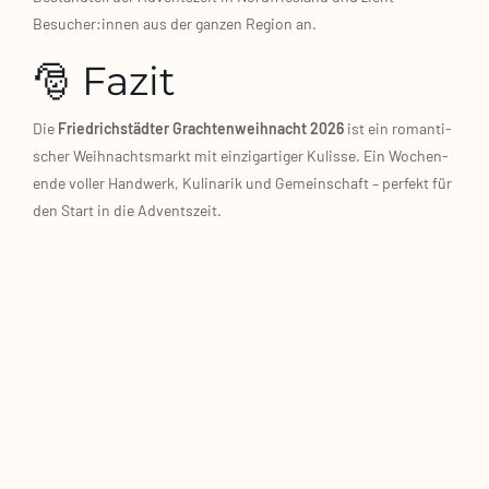
Besucher:innen aus der gan­zen Regi­on an.
🎅 Fazit
Die
Fried­rich­städ­ter Grach­ten­weih­nacht 2026
ist ein roman­ti­
scher Weih­nachts­markt mit ein­zig­ar­ti­ger Kulis­se. Ein Wochen­
en­de vol­ler Hand­werk, Kuli­na­rik und Gemein­schaft – per­fekt für
den Start in die Advents­zeit.