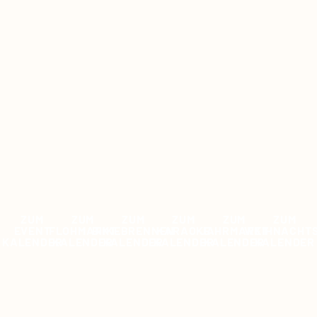
ZUM
ZUM
ZUM
ZUM
ZUM
ZUM
EVENT
FLOHMARKT
BIIKEBRENNEN
KARAOKE
JAHRMARKT
WEIHNACHT
KALENDER
KALENDER
KALENDER
KALENDER
KALENDER
KALENDER