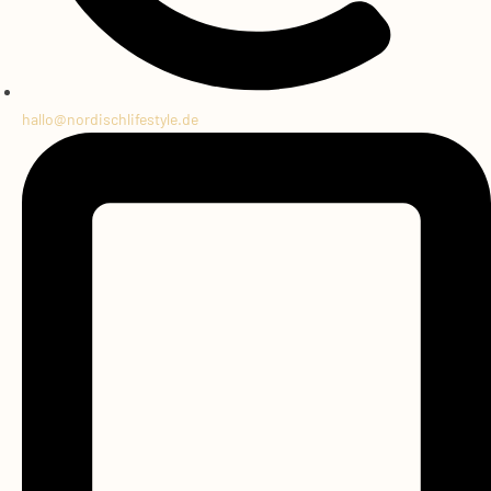
hallo@
nordischlifestyle.de