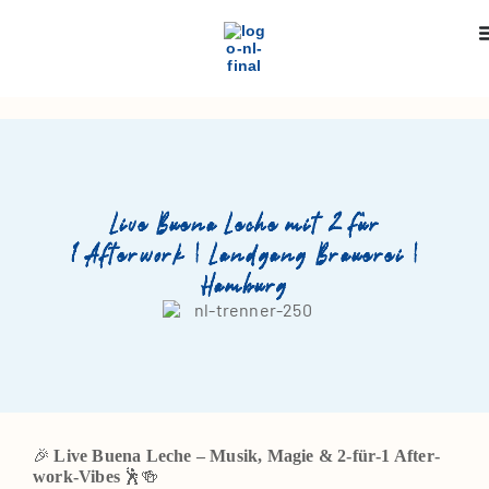
Live Buena Leche mit 2 für
1 Afterwork | Landgang Brauerei |
Hamburg
🎉
Live Bue­na Leche – Musik, Magie & 2‑für‑1 After­
🕺🍻
work-Vibes