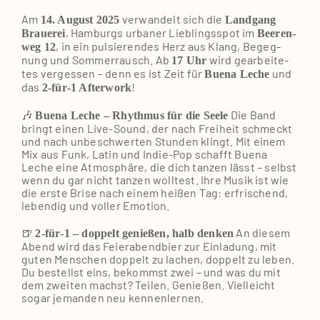
Am
ver­wan­delt sich die
14. August 2025
Land­gang
, Ham­burgs urba­ner Lieb­lings­spot im
Braue­rei
Bee­ren­
, in ein pul­sie­ren­des Herz aus Klang, Begeg­
weg 12
nung und Som­mer­rausch. Ab
wird gear­bei­te­
17 Uhr
tes ver­ges­sen – denn es ist Zeit für
und
Bue­na Leche
das
!
2‑für‑1 After­work
🎶
Die Band
Bue­na Leche – Rhyth­mus für die See­le
bringt einen Live-Sound, der nach Frei­heit schmeckt
und nach unbe­schwer­ten Stun­den klingt. Mit einem
Mix aus Funk, Latin und Indie-Pop schafft Bue­na
Leche eine Atmo­sphä­re, die dich tan­zen lässt – selbst
wenn du gar nicht tan­zen woll­test. Ihre Musik ist wie
die ers­te Bri­se nach einem hei­ßen Tag: erfri­schend,
leben­dig und vol­ler Emo­ti­on.
🍺
An die­sem
2‑für‑1 – dop­pelt genie­ßen, halb den­ken
Abend wird das Fei­er­abend­bier zur Ein­la­dung, mit
guten Men­schen dop­pelt zu lachen, dop­pelt zu leben.
Du bestellst eins, bekommst zwei – und was du mit
dem zwei­ten machst? Tei­len. Genie­ßen. Viel­leicht
sogar jeman­den neu ken­nen­ler­nen.