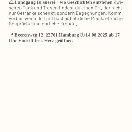
🌅
Zwi­
Land­gang Braue­rei – wo Geschich­ten ent­ste­hen
schen Tank und Tre­sen fin­dest du einen Ort, der nicht
nur Geträn­ke schenkt, son­dern Begeg­nun­gen. Komm
vor­bei, wenn du Lust hast auf ehr­li­che Musik, ehr­li­che
Gesprä­che und ehr­li­che Freu­de.
📍
🕔
Bee­ren­weg 12, 22761 Ham­burg
14.08.2025 ab 17
Uhr
Ein­tritt frei. Herz geöff­net.