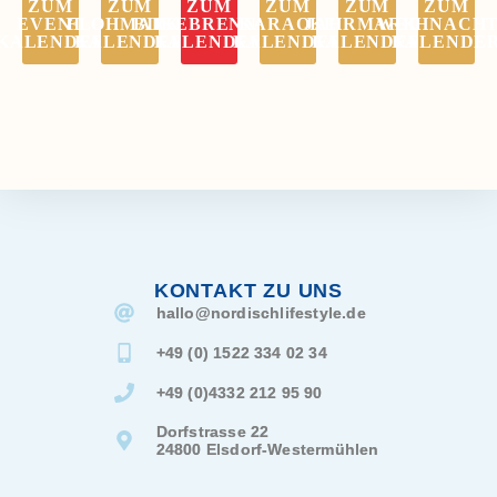
ZUM
ZUM
ZUM
ZUM
ZUM
ZUM
EVENT
FLOHMARKT
BIIKEBRENNEN
KARAOKE
JAHRMARKT
WEIHNACHT
KALENDER
KALENDER
KALENDER
KALENDER
KALENDER
KALENDE
KONTAKT ZU UNS
hallo@
nordischlifestyle.de
+49 (0) 1522 334 02 34
+49 (0)4332 212 95 90
Dorfstrasse 22
24800 Elsdorf-Westermühlen