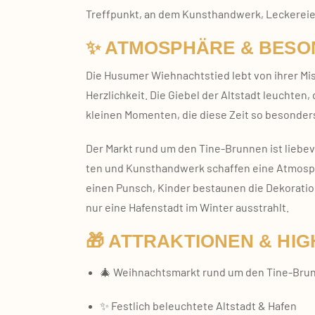
Treff­punkt, an dem Kunst­hand­werk, Lecke­rei­
✨ ATMOSPHÄRE & BESO
Die Husu­mer Wieh­nachts­tied lebt von ihrer Misc
Herz­lich­keit. Die Gie­bel der Alt­stadt leuch­ten
klei­nen Momen­ten, die die­se Zeit so beson­de
Der Markt rund um den Tine‑Brunnen ist lie­be­voll g
ten und Kunst­hand­werk schaf­fen eine Atmo­sphä­
einen Punsch, Kin­der bestau­nen die Deko­ra­ti
nur eine Hafen­stadt im Win­ter aus­strahlt.
🎁 ATTRAKTIONEN & HIG
🎄 Weih­nachts­markt rund um den Tine‑Bru
✨ Fest­lich beleuch­te­te Alt­stadt & Hafen