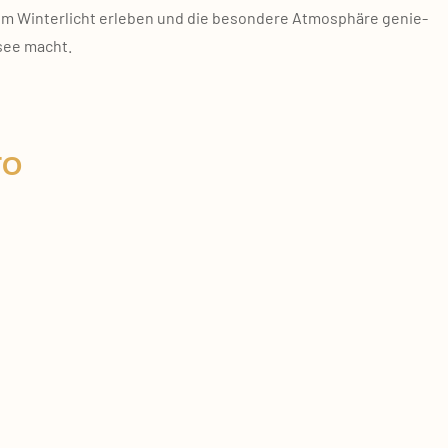
m Win­ter­licht erle­ben und die beson­de­re Atmo­sphä­re genie­
­see macht.
TO