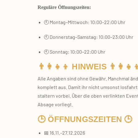
Regu­lä­re Öff­nungs­zei­ten:
🕙 Montag–Mittwoch: 10:00–22:00 Uhr
🕙 Donnerstag–Samstag: 10:00–23:00 Uhr
🕙 Sonn­tag: 10:00–22:00 Uhr
👨‍👩‍👧‍👦 HINWEIS 👨‍👩‍👧‍
Alle Anga­ben sind ohne Gewähr. Manch­mal änder
kom­plett aus. Damit ihr nicht umsonst los­fahrt
stal­tern vor­bei. Über die oben ver­link­ten Eve
Absa­ge vor­liegt.
🕒 ÖFFNUNGSZEITEN 🕒
📅 16.11.–27.12.2026