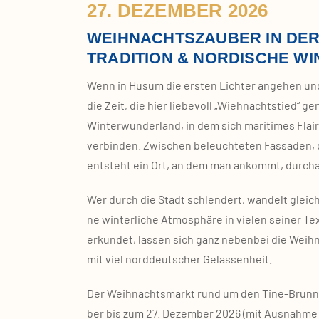
27. DEZEMBER 2026
WEIHNACHTSZAUBER IN DER
TRADITION & NORDISCHE W
Wenn in Husum die ers­ten Lich­ter ange­hen und 
die Zeit, die hier lie­be­voll „Wieh­nachts­tied“ g
Win­ter­wun­der­land, in dem sich mari­ti­mes Fla
ver­bin­den. Zwi­schen beleuch­te­ten Fas­sa­de
ent­steht ein Ort, an dem man ankommt, durch­
Wer durch die Stadt schlen­dert, wan­delt gleic
ne win­ter­li­che Atmo­sphä­re in vie­len sei­ner
erkun­det, las­sen sich ganz neben­bei die Weih­n
mit viel nord­deut­scher Gelas­sen­heit.
Der Weih­nachts­markt rund um den Tine‑Brunnen
ber bis zum 27. Dezem­ber 2026 (mit Aus­nah­me 