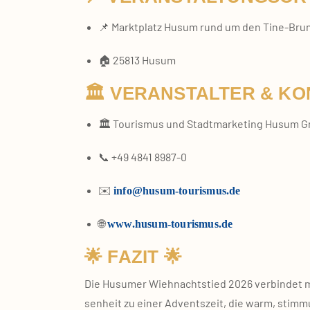
📌 Markt­platz Husum rund um den Tine‑Br
🏠 25813 Husum
🏛️ VERANSTALTER & KO
🏛️ Tou­ris­mus und Stadt­mar­ke­ting Husum
📞 +49 4841 8987‑0
✉️
info@husum-tourismus.de
🌐
www.husum-tourismus.de
🌟 FAZIT 🌟
Die Husu­mer Wieh­nachts­tied 2026 ver­bin­det mari
sen­heit zu einer Advents­zeit, die warm, stim­