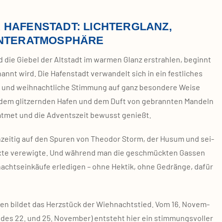
 HAFENSTADT: LICHTERGLANZ,
INTERATMOSPHÄRE
die Gie­bel der Alt­stadt im war­men Glanz erstrah­len, beginnt
enannt wird. Die Hafen­stadt ver­wan­delt sich in ein fest­li­ches
ir und weih­nacht­li­che Stim­mung auf ganz beson­de­re Wei­se
n, dem glit­zern­den Hafen und dem Duft von gebrann­ten Man­deln
at­met und die Advents­zeit bewusst genießt.
h­zei­tig auf den Spu­ren von Theo­dor Storm, der Husum und sei­
 Tex­te ver­ewig­te. Und wäh­rend man die geschmück­ten Gas­sen
achts­ein­käu­fe erle­di­gen – ohne Hek­tik, ohne Gedrän­ge, dafür
 bil­det das Herz­stück der Wieh­nachts­tied. Vom 16. Novem­
des 22. und 25. Novem­ber) ent­steht hier ein stim­mungs­vol­ler