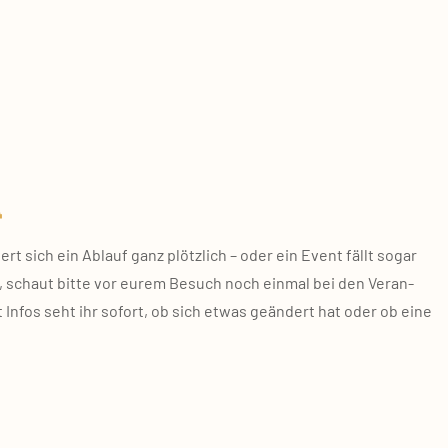

t sich ein Ablauf ganz plötz­lich – oder ein Event fällt sogar
, schaut bit­te vor eurem Besuch noch ein­mal bei den Ver­an­
nt Infos seht ihr sofort, ob sich etwas geän­dert hat oder ob eine