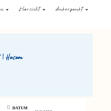
en
Klarsicht
Ankerpunkt
 | Husum
DATUM