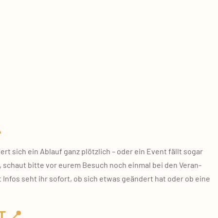

t sich ein Ablauf ganz plötz­lich – oder ein Event fällt sogar
, schaut bit­te vor eurem Besuch noch ein­mal bei den Ver­an­
nt Infos seht ihr sofort, ob sich etwas geän­dert hat oder ob eine
 📍