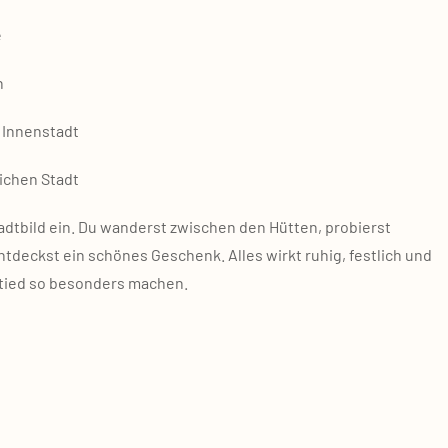
e
n
 Innen­stadt
i­chen Stadt
adt­bild ein. Du wan­derst zwi­schen den Hüt­ten, pro­bierst
­deckst ein schö­nes Geschenk. Alles wirkt ruhig, fest­lich und
ts­tied so beson­ders machen.