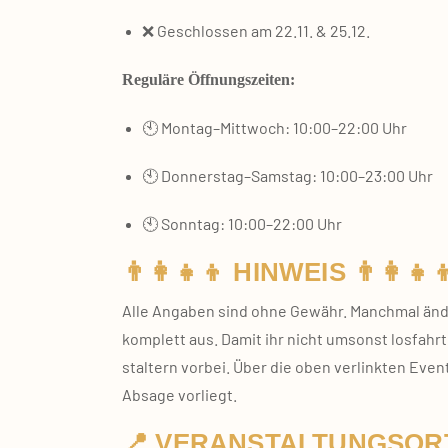
❌ Geschlos­sen am 22.11. & 25.12.
Regu­lä­re Öff­nungs­zei­ten:
🕙 Montag–Mittwoch: 10:00–22:00 Uhr
🕙 Donnerstag–Samstag: 10:00–23:00 Uhr
🕙 Sonn­tag: 10:00–22:00 Uhr
👨‍👩‍👧‍👦 HINWEIS 👨‍👩‍👧‍
Alle Anga­ben sind ohne Gewähr. Manch­mal änder
kom­plett aus. Damit ihr nicht umsonst los­fahrt
stal­tern vor­bei. Über die oben ver­link­ten Eve
Absa­ge vor­liegt.
📍 VERANSTALTUNGSORT