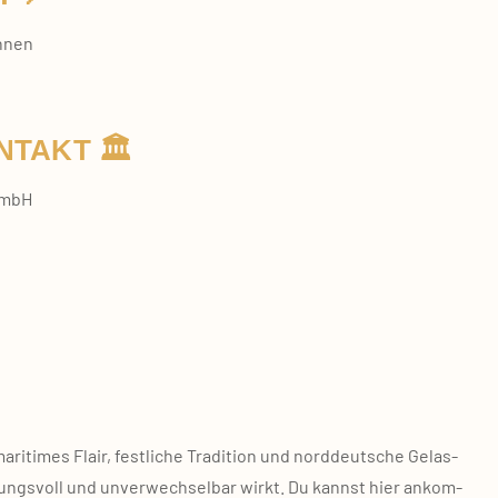
unnen
NTAKT 🏛️
 GmbH
­ti­mes Flair, fest­li­che Tra­di­ti­on und nord­deut­sche Gelas­
mungs­voll und unver­wech­sel­bar wirkt. Du kannst hier ankom­