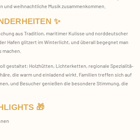
en und weih­nacht­li­che Musik zusam­men­kom­men.
NDERHEITEN ✨
hung aus Tra­di­ti­on, mari­ti­mer Kulis­se und nord­deut­scher
, der Hafen glit­zert im Win­ter­licht, und über­all begeg­net man
rs machen.
estal­tet: Holz­hüt­ten, Lich­ter­ket­ten, regio­na­le Spe­zia­li­tä­
re, die warm und ein­la­dend wirkt. Fami­li­en tref­fen sich auf
o­nen, und Besu­cher genie­ßen die beson­de­re Stim­mung, die
HLIGHTS 🎁
nnen