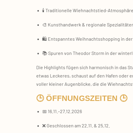
🕯️ Tra­di­tio­nel­le Wiehnachtstied‑Atmosphär
🎨 Kunst­hand­werk & regio­na­le Spe­zia­li­tä­te
🛍️ Ent­spann­tes Weih­nachts­shop­ping in der
📚 Spu­ren von Theo­dor Storm in der win­ter­l
Die High­lights fügen sich har­mo­nisch in das St
etwas Lecke­res, schaust auf den Hafen oder ent
vol­ler klei­ner Augen­bli­cke, die die Wieh­nach
🕒 ÖFFNUNGSZEITEN 🕒
📅 16.11.–27.12.2026
❌ Geschlos­sen am 22.11. & 25.12.