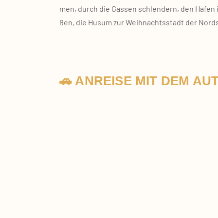
men, durch die Gas­sen schlen­dern, den Hafen i
ßen, die Husum zur Weih­nachts­stadt der Nord
🚗 ANREISE MIT DEM AU