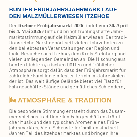
BUNTER FRÜHJAHRSJAHRMARKT AUF
DEN MALZMÜLLERWIESEN ITZEHOE
Der
fin­det vom
Itze­hoer Früh­jahrs­markt 2026
30. April
statt und bringt früh­lings­haf­te Jahr­
bis 4. Mai 2026
markts­stim­mung auf die Malz­mül­ler­wie­sen. Der tra­di­
ti­ons­rei­che Markt gehört seit vie­len Jahr­zehn­ten zu
den belieb­tes­ten Ver­an­stal­tun­gen der Regi­on und
lockt Besu­cher aus Itze­hoe, dem Kreis Stein­burg und
vie­len umlie­gen­den Gemein­den an. Die Mischung aus
bun­ten Lich­tern, fri­schen Düf­ten und fröh­li­cher
Atmo­sphä­re sorgt dafür, dass der Früh­jahrs­markt für
zahl­rei­che Fami­li­en ein fes­ter Ter­min im Jah­res­ka­len­
der ist. Das weit­läu­fi­ge Gelän­de bie­tet viel Platz für
Fahr­ge­schäf­te, Stän­de und gemüt­li­ches Schlen­dern.
🌬️ ATMOSPHÄRE & TRADITION
Die beson­de­re Stim­mung ent­steht durch das Zusam­
men­spiel aus tra­di­tio­nel­len Fahr­ge­schäf­ten, fröh­li­
cher Musik und den typi­schen Aro­men eines Früh­
jahrs­mark­tes. Vie­le Schau­stel­ler­fa­mi­li­en sind seit
Jah­ren Teil des Itze­hoer Mark­tes und brin­gen ihre