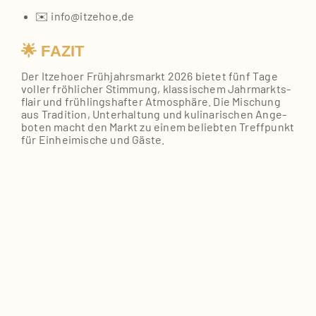
✉️ info@itzehoe.de
🌟 FAZIT
Der Itze­hoer Früh­jahrs­markt 2026 bie­tet fünf Tage
vol­ler fröh­li­cher Stim­mung, klas­si­schem Jahr­markts­
flair und früh­lings­haf­ter Atmo­sphä­re. Die Mischung
aus Tra­di­ti­on, Unter­hal­tung und kuli­na­ri­schen Ange­
bo­ten macht den Markt zu einem belieb­ten Treff­punkt
für Ein­hei­mi­sche und Gäs­te.