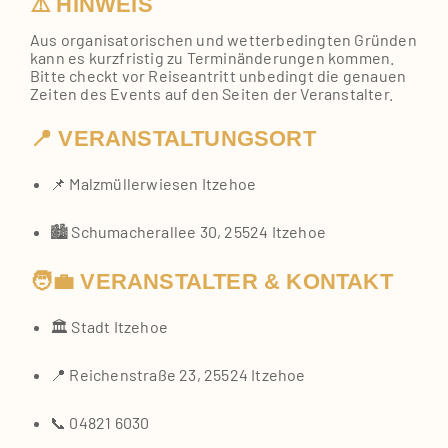
⚠️ HINWEIS
Aus orga­ni­sa­to­ri­schen und wet­ter­be­ding­ten Grün­den
kann es kurz­fris­tig zu Ter­min­än­de­run­gen kom­men.
Bit­te checkt vor Rei­se­an­tritt unbe­dingt die genau­en
Zei­ten des Events auf den Sei­ten der Ver­an­stal­ter.
📍 VERANSTALTUNGSORT
📌 Malz­mül­ler­wie­sen Itze­hoe
🏙️ Schu­ma­cher­al­lee 30, 25524 Itze­hoe
🧑‍💼 VERANSTALTER & KONTAKT
🏛️ Stadt Itze­hoe
📍 Rei­chen­stra­ße 23, 25524 Itze­hoe
📞 04821 6030