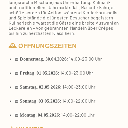
lungs­rei­che Mischung aus Unter­hal­tung, Kuli­na­rik
und tra­di­tio­nel­lem Jahr­markts­flair. Rasan­te Fahr­ge­
schäf­te sor­gen für Action, wäh­rend Kin­der­ka­rus­sells
und Spiel­stän­de die jüngs­ten Besu­cher begeis­tern.
Kuli­na­risch erwar­tet die Gäs­te eine brei­te Aus­wahl an
Lecke­rei­en – von gebrann­ten Man­deln über Crê­pes
bis hin zu herz­haf­ten Klas­si­kern.
🕰 ÖFFNUNGSZEITEN
📅
14:00–23:00 Uhr
Don­ners­tag, 30.04.2026:
📅
14:00–23:00 Uhr
Frei­tag, 01.05.2026:
📅
14:00–23:00 Uhr
Sams­tag, 02.05.2026:
📅
14:00–22:00 Uhr
Sonn­tag, 03.05.2026:
📅
14:00–22:00 Uhr
Mon­tag, 04.05.2026: