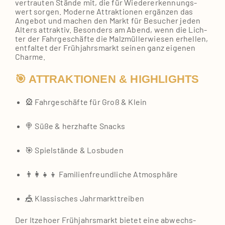
ver­trau­ten Stän­de mit, die für Wie­der­erken­nungs­
wert sor­gen. Moder­ne Attrak­tio­nen ergän­zen das
Ange­bot und machen den Markt für Besu­cher jeden
Alters attrak­tiv. Beson­ders am Abend, wenn die Lich­
ter der Fahr­ge­schäf­te die Malz­mül­ler­wie­sen erhel­len,
ent­fal­tet der Früh­jahrs­markt sei­nen ganz eige­nen
Charme.
🎯 ATTRAKTIONEN & HIGHLIGHTS
🎡 Fahr­ge­schäf­te für Groß & Klein
🍭 Süße & herz­haf­te Snacks
🎯 Spiel­stän­de & Los­bu­den
👨‍👩‍👧‍👦 Fami­li­en­freund­li­che Atmo­sphä­re
🎪 Klas­si­sches Jahr­markt­trei­ben
Der Itze­hoer Früh­jahrs­markt bie­tet eine abwechs­