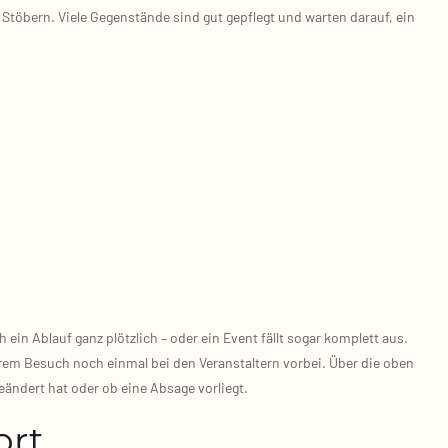
 Stö­bern. Vie­le Gegen­stän­de sind gut gepflegt und war­ten dar­auf, ein
in Ablauf ganz plötz­lich – oder ein Event fällt sogar kom­plett aus.
rem Besuch noch ein­mal bei den Ver­an­stal­tern vor­bei. Über die oben
eän­dert hat oder ob eine Absa­ge vor­liegt.
ort