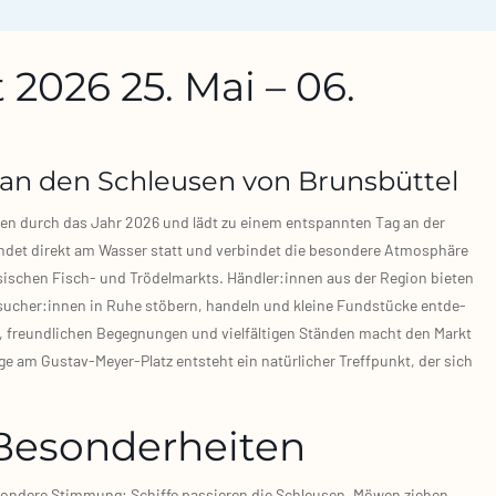
2026 25. Mai – 06.
t an den Schleusen von Brunsbüttel
i­nen durch das Jahr 2026 und lädt zu einem ent­spann­ten Tag an der
in­det direkt am Was­ser statt und ver­bin­det die beson­de­re Atmo­sphä­re
­si­schen Fisch‑ und Trö­del­markts. Händler:innen aus der Regi­on bie­ten
sucher:innen in Ruhe stö­bern, han­deln und klei­ne Fund­stü­cke ent­de­
reund­li­chen Begeg­nun­gen und viel­fäl­ti­gen Stän­den macht den Markt
e am Gustav‑Meyer‑Platz ent­steht ein natür­li­cher Treff­punkt, der sich
Besonderheiten
on­de­re Stim­mung: Schif­fe pas­sie­ren die Schleu­sen, Möwen zie­hen