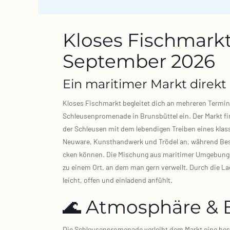
Kloses Fischmarkt 
September 2026
Ein maritimer Markt direk
Klo­ses Fisch­markt beglei­tet dich an meh­re­ren Ter­m
Schleu­sen­pro­me­na­de in Bruns­büt­tel ein. Der Markt f
der Schleu­sen mit dem leben­di­gen Trei­ben eines klas
Neu­wa­re, Kunst­hand­werk und Trö­del an, wäh­rend Be
cken kön­nen. Die Mischung aus mari­ti­mer Umge­bung, f
zu einem Ort, an dem man gern ver­weilt. Durch die Lag
leicht, offen und ein­la­dend anfühlt.
🌊 Atmosphäre & 
Die Schleu­sen­pro­me­na­de ver­leiht dem Markt eine bes