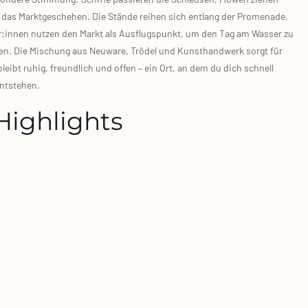
 das Markt­ge­sche­hen. Die Stän­de rei­hen sich ent­lang der Pro­me­na­de,
er:innen nut­zen den Markt als Aus­flugs­punkt, um den Tag am Was­ser zu
e­cken. Die Mischung aus Neu­wa­re, Trö­del und Kunst­hand­werk sorgt für
leibt ruhig, freund­lich und offen – ein Ort, an dem du dich schnell
t­ste­hen.
Highlights