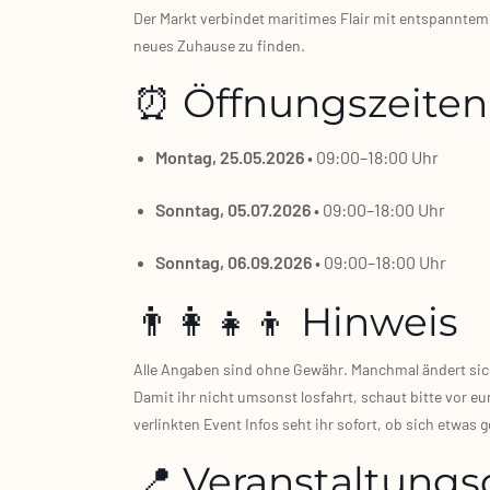
Der Markt ver­bin­det mari­ti­mes Flair mit ent­spann­tem
neu­es Zuhau­se zu fin­den.
⏰ Öffnungszeiten
Mon­tag, 25.05.2026
• 09:00–18:00 Uhr
Sonn­tag, 05.07.2026
• 09:00–18:00 Uhr
Sonn­tag, 06.09.2026
• 09:00–18:00 Uhr
👨‍👩‍👧‍👦 Hinweis
Alle Anga­ben sind ohne Gewähr. Manch­mal ändert sich e
Damit ihr nicht umsonst los­fahrt, schaut bit­te vor eu
ver­link­ten Event Infos seht ihr sofort, ob sich etwas g
📍 Veranstaltungs