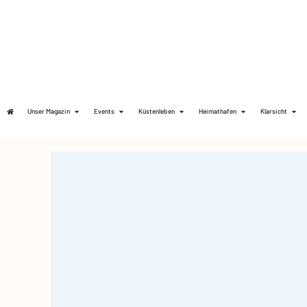
Unser Magazin
Events
Küstenleben
Heimathafen
Klarsicht