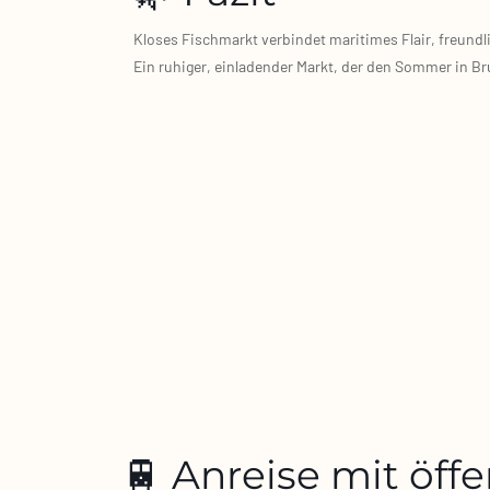
Klo­ses Fisch­markt ver­bin­det mari­ti­mes Flair, freund
Ein ruhi­ger, ein­la­den­der Markt, der den Som­mer in Bru
🚆 Anreise mit öff