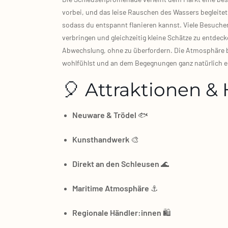
vor­bei, und das lei­se Rau­schen des Was­sers beglei­tet
sodass du ent­spannt fla­nie­ren kannst. Vie­le Besuch
ver­brin­gen und gleich­zei­tig klei­ne Schät­ze zu ent­d
Abwechs­lung, ohne zu über­for­dern. Die Atmo­sphä­re b
wohl­fühlst und an dem Begeg­nun­gen ganz natür­lich en
🎈 Attraktionen & 
Neu­wa­re & Trö­del
🐟
Kunst­hand­werk
🎨
Direkt an den Schleu­sen
🌊
Mari­ti­me Atmo­sphä­re
⚓
Regio­na­le Händler:innen
🛍️