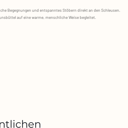
­li­che Begeg­nun­gen und ent­spann­tes Stö­bern direkt an den Schleu­sen.
ns­büt­tel auf eine war­me, mensch­li­che Wei­se beglei­tet.
entlichen