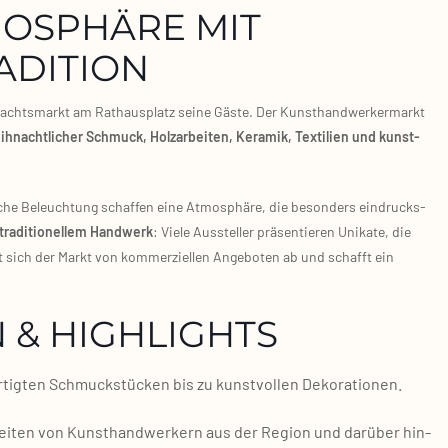
MOSPHÄRE MIT
ADITION
­nachts­markt am Rat­haus­platz sei­ne Gäs­te. Der Kunst­hand­wer­ker­markt
eih­nacht­li­cher Schmuck, Holz­ar­bei­ten, Kera­mik, Tex­ti­li­en und kunst­
li­che Beleuch­tung schaf­fen eine Atmo­sphä­re, die beson­ders ein­drucks­
 tra­di­tio­nel­lem Hand­werk
: Vie­le Aus­stel­ler prä­sen­tie­ren Uni­ka­te, die
t sich der Markt von kom­mer­zi­el­len Ange­bo­ten ab und schafft ein
 & HIGHLIGHTS
­tig­ten Schmuck­stü­cken bis zu kunst­vol­len Deko­ra­tio­nen.
ei­ten von Kunst­hand­wer­kern aus der Regi­on und dar­über hin­