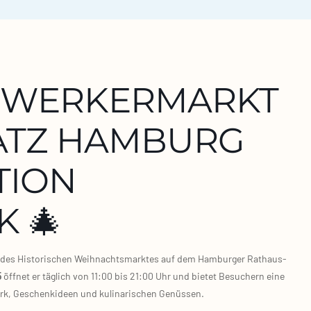
DWERKERMARKT
ATZ HAMBURG
ITION
 🎄
l des His­to­ri­schen Weih­nachts­mark­tes auf dem Ham­bur­ger Rat­haus­
5
öff­net er täg­lich von 11:00 bis 21:00 Uhr und bie­tet Besu­chern eine
erk, Geschenk­ideen und kuli­na­ri­schen Genüs­sen.