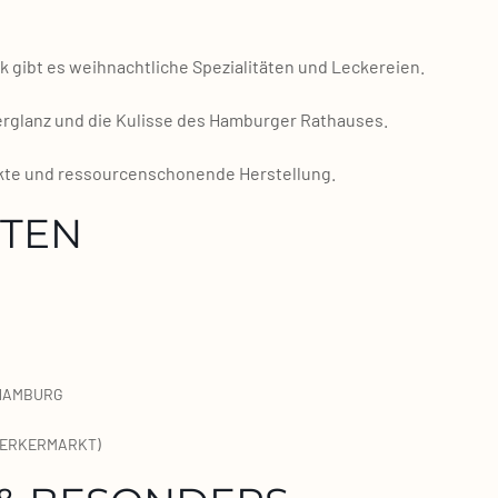
bt es weih­nacht­li­che Spe­zia­li­tä­ten und Lecke­rei­en.
ter­glanz und die Kulis­se des Ham­bur­ger Rat­hau­ses.
k­te und res­sour­cen­scho­nen­de Her­stel­lung.
ITEN
 HAMBURG
WERKERMARKT)