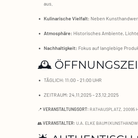
aus.
Kuli­na­ri­sche Viel­falt:
Neben Kunst­hand­werk gi
Atmo­sphä­re:
His­to­ri­sches Ambi­en­te, Lich­
Nach­hal­tig­keit:
Fokus auf lang­le­bi­ge Pro­du
🕰 ÖFFNUNGSZE
TÄGLICH: 11:00 – 21:00 UHR
ZEITRAUM: 24.11.2025 – 23.12.2025
📍
VERANSTALTUNGSORT:
RATHAUSPLATZ, 20095
👥
VERANSTALTER:
U.A. ELKE BAUM (KUNSTHAND