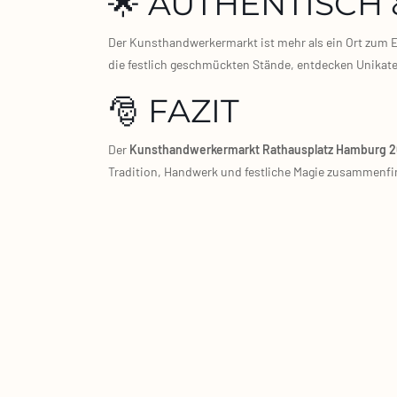
🌟 AUTHENTISCH
Der Kunst­hand­wer­ker­markt ist mehr als ein Ort zum Ein
die fest­lich geschmück­ten Stän­de, ent­de­cken Uni­ka­
🎅 FAZIT
Der
Kunst­hand­wer­ker­markt Rat­haus­platz Ham­burg 
Tra­di­ti­on, Hand­werk und fest­li­che Magie zusam­men­fi