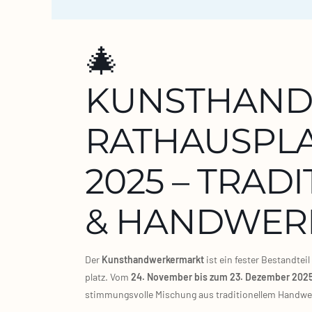
🎄
KUNSTHAN
RATHAUSPL
2025 – TRAD
& HANDWERK
Der
Kunst­hand­wer­ker­markt
ist ein fes­ter Bestand­tei
platz. Vom
24. Novem­ber bis zum 23. Dezem­ber 202
stim­mungs­vol­le Mischung aus tra­di­tio­nel­lem Hand­w