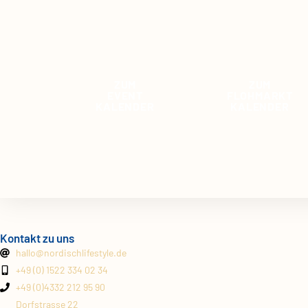
ZUM
ZUM
EVENT
FLOHMARKT
KALENDER
KALENDER
Kontakt zu uns
hallo@
nordischlifestyle.de
+49 (0) 1522 334 02 34
+49 (0)4332 212 95 90
Dorfstrasse 22