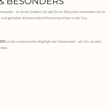
 & BESONDERS
­kau­fen – er ist ein Erleb­nis für alle Sin­ne. Besu­cher schlen­dern durch
te und genie­ßen die beson­de­re Stim­mung mit­ten in der City.
2025
ist ein roman­ti­sches High­light der Advents­zeit – ein Ort, an dem
n­den.