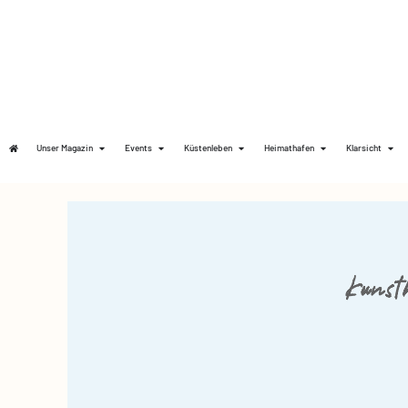
Unser Magazin
Events
Küstenleben
Heimathafen
Klarsicht
Kunst