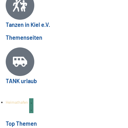
Tanzen in Kiel e.V.
Themenseiten
Mettenhofer Stadtteilfest 2026: Familienfest
TANK urlaub
am 26.09.
FAMILIE & KINDER
03
Aug.
Heimathafen
Top Themen