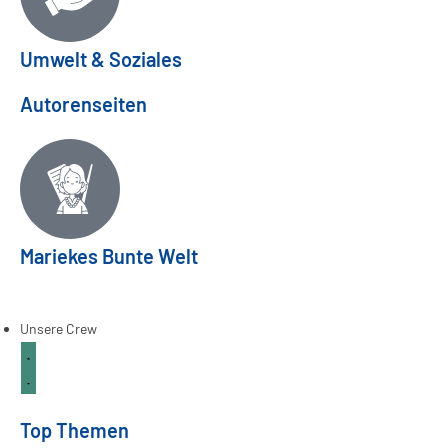
Umwelt & Soziales
Autorenseiten
Mariekes Bunte Welt
Frühlingsfeste aus aller Welt
ANKERPUNKT
03
Apr.
Unsere Crew
Top Themen