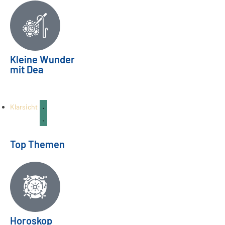
Ein Abschied verändert alles |
Kleine Wunder
mit Dea
Bereitschaftspflege Teil 03
FAMILIE & KINDER
04
Aug.
Klarsicht
Top Themen
Horoskop