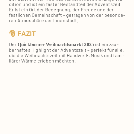
di­ti­on und ist ein fes­ter Bestand­teil der Advents­zeit.
Er ist ein Ort der Begeg­nung, der Freu­de und der
fest­li­chen Gemein­schaft – getra­gen von der beson­de­
ren Atmo­sphä­re der Innen­stadt.
🎅 FAZIT
Der
ist ein zau­
Quick­bor­ner Weih­nachts­markt 2025
ber­haf­tes High­light der Advents­zeit – per­fekt für alle,
die die Weih­nachts­zeit mit Hand­werk, Musik und fami­
liä­rer Wär­me erle­ben möch­ten.