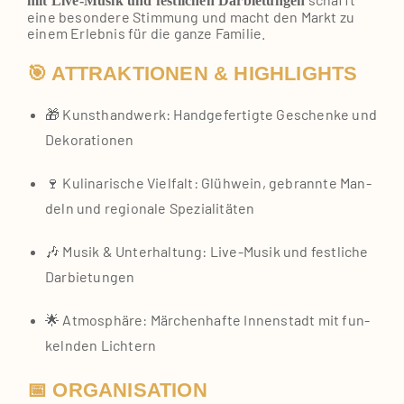
mit Live-Musik und fest­li­chen Dar­bie­tun­gen
eine beson­de­re Stim­mung und macht den Markt zu
einem Erleb­nis für die gan­ze Fami­lie.
🎯 ATTRAKTIONEN & HIGHLIGHTS
🎁 Kunst­hand­werk: Hand­ge­fer­tig­te Geschen­ke und
Deko­ra­tio­nen
🍷 Kuli­na­ri­sche Viel­falt: Glüh­wein, gebrann­te Man­
deln und regio­na­le Spe­zia­li­tä­ten
🎶 Musik & Unter­hal­tung: Live-Musik und fest­li­che
Dar­bie­tun­gen
🌟 Atmo­sphä­re: Mär­chen­haf­te Innen­stadt mit fun­
keln­den Lich­tern
📅 ORGANISATION