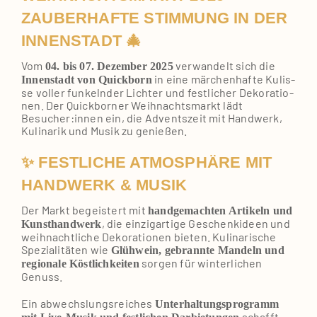
ZAUBERHAFTE STIMMUNG IN DER
INNENSTADT 🎄
Vom
ver­wan­delt sich die
04. bis 07. Dezem­ber 2025
in eine mär­chen­haf­te Kulis­
Innen­stadt von Quick­born
se vol­ler fun­keln­der Lich­ter und fest­li­cher Deko­ra­tio­
nen. Der Quick­bor­ner Weih­nachts­markt lädt
Besucher:innen ein, die Advents­zeit mit Hand­werk,
Kuli­na­rik und Musik zu genie­ßen.
✨ FESTLICHE ATMOSPHÄRE MIT
HANDWERK & MUSIK
Der Markt begeis­tert mit
hand­ge­mach­ten Arti­keln und
, die ein­zig­ar­ti­ge Geschenk­ideen und
Kunst­hand­werk
weih­nacht­li­che Deko­ra­tio­nen bie­ten. Kuli­na­ri­sche
Spe­zia­li­tä­ten wie
Glüh­wein, gebrann­te Man­deln und
sor­gen für win­ter­li­chen
regio­na­le Köst­lich­kei­ten
Genuss.
Ein abwechs­lungs­rei­ches
Unter­hal­tungs­pro­gramm
schafft