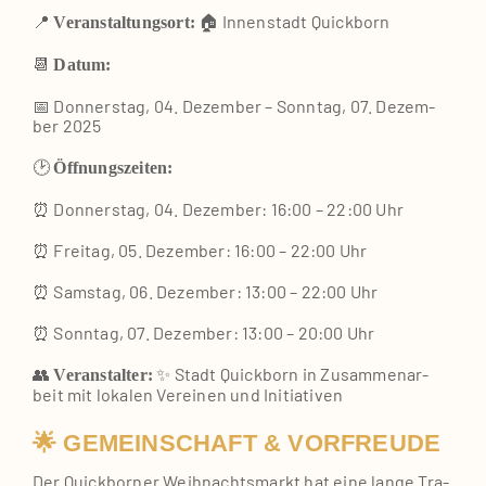
📍
🏠 Innen­stadt Quick­born
Ver­an­stal­tungs­ort:
📆
Datum:
📅 Don­ners­tag, 04. Dezem­ber – Sonn­tag, 07. Dezem­
ber 2025
🕑
Öff­nungs­zei­ten:
⏰ Don­ners­tag, 04. Dezem­ber: 16:00 – 22:00 Uhr
⏰ Frei­tag, 05. Dezem­ber: 16:00 – 22:00 Uhr
⏰ Sams­tag, 06. Dezem­ber: 13:00 – 22:00 Uhr
⏰ Sonn­tag, 07. Dezem­ber: 13:00 – 20:00 Uhr
👥
✨ Stadt Quick­born in Zusam­men­ar­
Ver­an­stal­ter:
beit mit loka­len Ver­ei­nen und Initia­ti­ven
🌟 GEMEINSCHAFT & VORFREUDE
Der Quick­bor­ner Weih­nachts­markt hat eine lan­ge Tra­