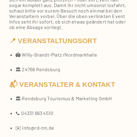
sogar kom­plett aus. Damit ihr nicht umsonst los­fahrt,
schaut bit­te vor eurem Besuch noch ein­mal bei den
Ver­an­stal­tern vor­bei. Über die oben ver­link­ten Event
Infos seht ihr sofort, ob sich etwas geän­dert hat oder
ob eine Absa­ge vor­liegt.
📍 VERANSTALTUNGSORT
🏟️ Willy‑Brandt‑Platz /​Nord­mark­hal­le
🏛️ 24768 Rends­burg
📬 VERANSTALTER & KONTAKT
🏛️ Rends­burg Tou­ris­mus & Mar­ke­ting GmbH
📞 04331 663 4510
✉️ info@rd-tm.de