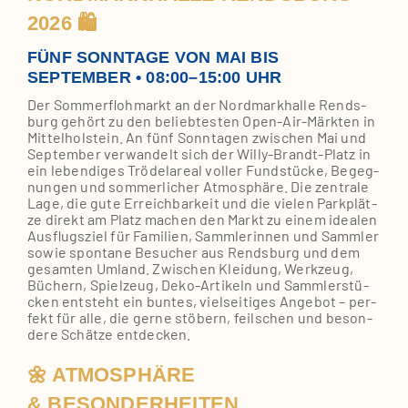
2026 🛍️
FÜNF SONNTAGE VON MAI BIS
SEPTEMBER • 08:00–15:00 UHR
Der Som­mer­floh­markt an der Nord­mark­hal­le Rends­
burg gehört zu den belieb­tes­ten Open‑Air‑Märkten in
Mit­tel­hol­stein. An fünf Sonn­ta­gen zwi­schen Mai und
Sep­tem­ber ver­wan­delt sich der Willy‑Brandt‑Platz in
ein leben­di­ges Trö­del­are­al vol­ler Fund­stü­cke, Begeg­
nun­gen und som­mer­li­cher Atmo­sphä­re. Die zen­tra­le
Lage, die gute Erreich­bar­keit und die vie­len Park­plät­
ze direkt am Platz machen den Markt zu einem idea­len
Aus­flugs­ziel für Fami­li­en, Samm­le­rin­nen und Samm­ler
sowie spon­ta­ne Besu­cher aus Rends­burg und dem
gesam­ten Umland. Zwi­schen Klei­dung, Werk­zeug,
Büchern, Spiel­zeug, Deko‑Artikeln und Samm­ler­stü­
cken ent­steht ein bun­tes, viel­sei­ti­ges Ange­bot – per­
fekt für alle, die ger­ne stö­bern, feil­schen und beson­
de­re Schät­ze ent­de­cken.
🌼 ATMOSPHÄRE
& BESONDERHEITEN