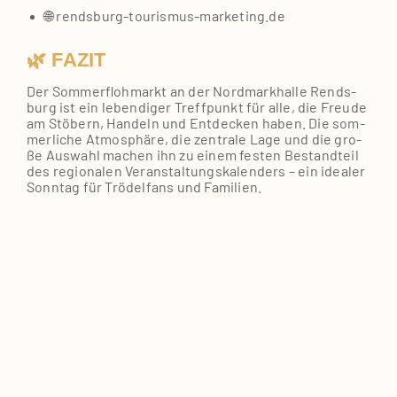
🌐 rendsburg-tourismus-marketing.de
🌿 FAZIT
Der Som­mer­floh­markt an der Nord­mark­hal­le Rends­
burg ist ein leben­di­ger Treff­punkt für alle, die Freu­de
am Stö­bern, Han­deln und Ent­de­cken haben. Die som­
mer­li­che Atmo­sphä­re, die zen­tra­le Lage und die gro­
ße Aus­wahl machen ihn zu einem fes­ten Bestand­teil
des regio­na­len Ver­an­stal­tungs­ka­len­ders – ein idea­ler
Sonn­tag für Trö­del­fans und Fami­li­en.