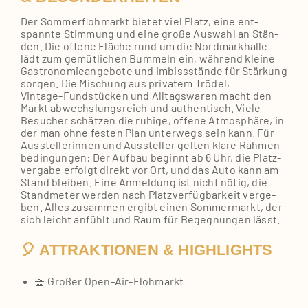
Der Som­mer­floh­markt bie­tet viel Platz, eine ent­
spann­te Stim­mung und eine gro­ße Aus­wahl an Stän­
den. Die offe­ne Flä­che rund um die Nord­mark­hal­le
lädt zum gemüt­li­chen Bum­meln ein, wäh­rend klei­ne
Gas­tro­no­mie­an­ge­bo­te und Imbiss­stän­de für Stär­kung
sor­gen. Die Mischung aus pri­va­tem Trö­del,
Vintage‑Fundstücken und All­tags­wa­ren macht den
Markt abwechs­lungs­reich und authen­tisch. Vie­le
Besu­cher schät­zen die ruhi­ge, offe­ne Atmo­sphä­re, in
der man ohne fes­ten Plan unter­wegs sein kann. Für
Aus­stel­le­rin­nen und Aus­stel­ler gel­ten kla­re Rah­men­
be­din­gun­gen: Der Auf­bau beginnt ab 6 Uhr, die Platz­
ver­ga­be erfolgt direkt vor Ort, und das Auto kann am
Stand blei­ben. Eine Anmel­dung ist nicht nötig, die
Stand­me­ter wer­den nach Platz­ver­füg­bar­keit ver­ge­
ben. Alles zusam­men ergibt einen Som­mer­markt, der
sich leicht anfühlt und Raum für Begeg­nun­gen lässt.
🎈 ATTRAKTIONEN & HIGHLIGHTS
🧺 Gro­ßer Open‑Air‑Flohmarkt