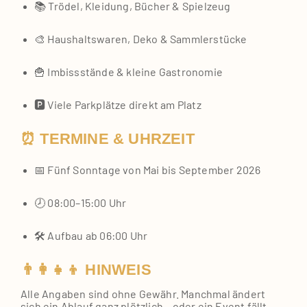
📚 Trö­del, Klei­dung, Bücher & Spiel­zeug
🎨 Haus­halts­wa­ren, Deko & Samm­ler­stü­cke
🍟 Imbiss­stän­de & klei­ne Gas­tro­no­mie
🅿️ Vie­le Park­plät­ze direkt am Platz
⏰ TERMINE & UHRZEIT
📅 Fünf Sonn­ta­ge von Mai bis Sep­tem­ber 2026
🕗 08:00–15:00 Uhr
🛠️ Auf­bau ab 06:00 Uhr
👨‍👩‍👧‍👦 HINWEIS
Alle Anga­ben sind ohne Gewähr. Manch­mal ändert
sich ein Ablauf ganz plötz­lich – oder ein Event fällt