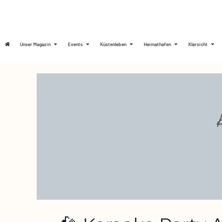
Unser Magazin
Events
Küstenleben
Heimathafen
Klarsicht