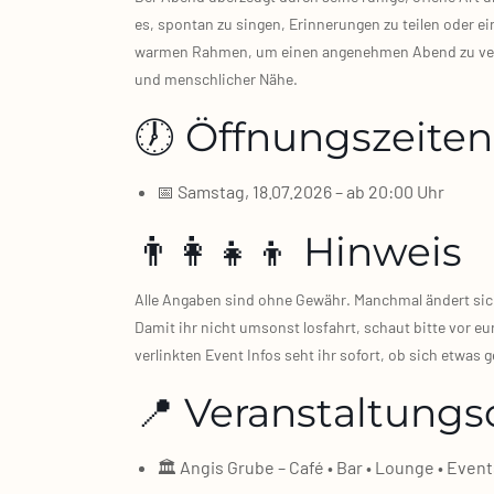
es, spon­tan zu sin­gen, Erin­ne­run­gen zu tei­len oder ei
war­men Rah­men, um einen ange­neh­men Abend zu ver­br
und mensch­li­cher Nähe.
🕖 Öffnungszeiten
📅 Sams­tag, 18.07.2026 – ab 20:00 Uhr
👨‍👩‍👧‍👦 Hinweis
Alle Anga­ben sind ohne Gewähr. Manch­mal ändert sich e
Damit ihr nicht umsonst los­fahrt, schaut bit­te vor eu
ver­link­ten Event Infos seht ihr sofort, ob sich etwas g
📍 Veranstaltungs
🏛️ Angis Gru­be – Café • Bar • Lounge • Even