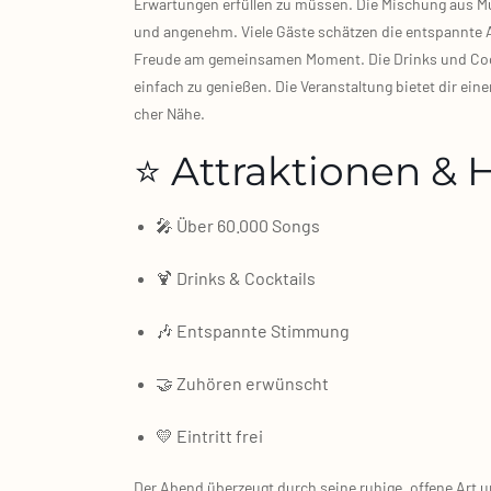
Erwar­tun­gen erfül­len zu müs­sen. Die Mischung aus 
und ange­nehm. Vie­le Gäs­te schät­zen die ent­spann­te 
Freu­de am gemein­sa­men Moment. Die Drinks und Cock
ein­fach zu genie­ßen. Die Ver­an­stal­tung bie­tet dir e
cher Nähe.
⭐ Attraktionen & 
🎤 Über 60.000 Songs
🍹 Drinks & Cock­tails
🎶 Ent­spann­te Stim­mung
🤝 Zuhö­ren erwünscht
💛 Ein­tritt frei
Der Abend über­zeugt durch sei­ne ruhi­ge, offe­ne Art un