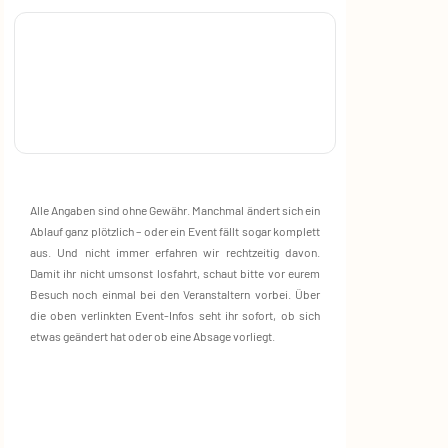
Alle Angaben sind ohne Gewähr. Manchmal ändert sich ein
Ablauf ganz plötzlich – oder ein Event fällt sogar komplett
aus. Und nicht immer erfahren wir rechtzeitig davon.
Damit ihr nicht umsonst losfahrt, schaut bitte vor eurem
Besuch noch einmal bei den Veranstaltern vorbei. Über
die oben verlinkten Event‑Infos seht ihr sofort, ob sich
etwas geändert hat oder ob eine Absage vorliegt.