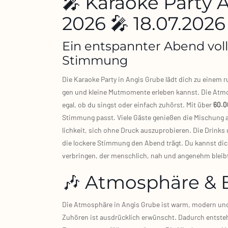
🎤 Karaoke Party
2026 🎤 18.07.2026
Ein entspannter Abend vol
Stimmung
Die Karao­ke Par­ty in Angis Gru­be lädt dich zu einem
gen und klei­ne Mut­mo­men­te erle­ben kannst. Die Atmo­
egal, ob du singst oder ein­fach zuhörst. Mit über
60.0
Stim­mung passt. Vie­le Gäs­te genie­ßen die Mischung 
lich­keit, sich ohne Druck aus­zu­pro­bie­ren. Die Drink
die locke­re Stim­mung den Abend trägt. Du kannst dic
ver­brin­gen, der mensch­lich, nah und ange­nehm bleib
🎶 Atmosphäre & 
Die Atmo­sphä­re in Angis Gru­be ist warm, modern und 
Zuhö­ren ist aus­drück­lich erwünscht. Dadurch ent­ste