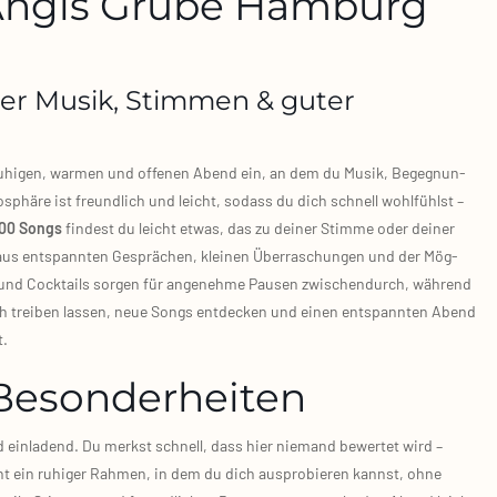
 Angis Grube Hamburg
ler Musik, Stimmen & guter
 ruhi­gen, war­men und offe­nen Abend ein, an dem du Musik, Begeg­nun­
sphä­re ist freund­lich und leicht, sodass du dich schnell wohl­fühlst –
00 Songs
fin­dest du leicht etwas, das zu dei­ner Stim­me oder dei­ner
aus ent­spann­ten Gesprä­chen, klei­nen Über­ra­schun­gen und der Mög­
s und Cock­tails sor­gen für ange­neh­me Pau­sen zwi­schen­durch, wäh­rend
h trei­ben las­sen, neue Songs ent­de­cken und einen ent­spann­ten Abend
t.
Besonderheiten
ein­la­dend. Du merkst schnell, dass hier nie­mand bewer­tet wird –
ht ein ruhi­ger Rah­men, in dem du dich aus­pro­bie­ren kannst, ohne