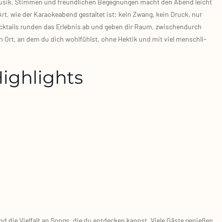
Musik, Stim­men und freund­li­chen Begeg­nun­gen macht den Abend leicht
Art, wie der Karao­ke­abend gestal­tet ist: kein Zwang, kein Druck, nur
­tails run­den das Erleb­nis ab und geben dir Raum, zwi­schen­durch
inen Ort, an dem du dich wohl­fühlst, ohne Hek­tik und mit viel mensch­li­
Highlights
d die Viel­falt an Songs, die du ent­de­cken kannst. Vie­le Gäs­te genie­ßen