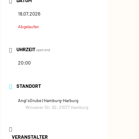
DATUM
18.07.2026
Abgelaufen
UHRZEIT
open end
20:00
STANDORT
Angi´sGrube | Hamburg-Harburg
Winsener Str. 82, 21077 Hamburg
VERANSTALTER