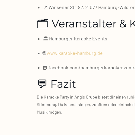
📍 Win­se­ner Str. 82, 21077 Hamburg‑Wilstor
🗂️ Veranstalter &
🏛️ Ham­bur­ger Karao­ke Events
🌐
www.karaoke-hamburg.de
📘 facebook.com/hamburgerkaraokeevent
💬 Fazit
Die Karao­ke Par­ty in Angis Gru­be bie­tet dir einen ru
Stim­mung. Du kannst sin­gen, zuhö­ren oder ein­fach die
Musik mögen.