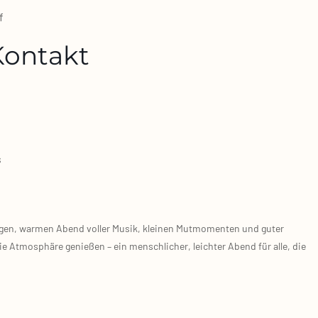
f
 Kontakt
s
hi­gen, war­men Abend vol­ler Musik, klei­nen Mut­mo­men­ten und guter
 Atmo­sphä­re genie­ßen – ein mensch­li­cher, leich­ter Abend für alle, die