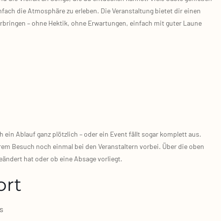
n­fach die Atmo­sphä­re zu erle­ben. Die Ver­an­stal­tung bie­tet dir einen
in­gen – ohne Hek­tik, ohne Erwar­tun­gen, ein­fach mit guter Lau­ne
in Ablauf ganz plötz­lich – oder ein Event fällt sogar kom­plett aus.
rem Besuch noch ein­mal bei den Ver­an­stal­tern vor­bei. Über die oben
eän­dert hat oder ob eine Absa­ge vor­liegt.
ort
ts