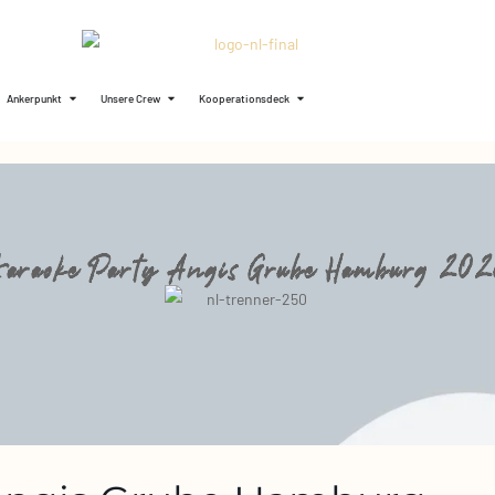
Ankerpunkt
Unsere Crew
Kooperationsdeck
Karaoke Party Angis Grube Hamburg 202