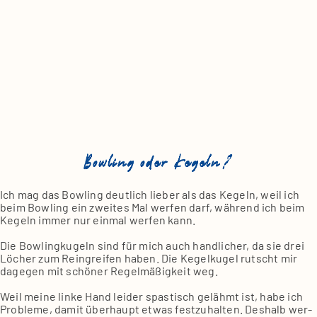
Bowling oder Kegeln?
Ich mag das Bow­ling deut­lich lie­ber als das Kegeln, weil ich
beim Bow­ling ein zwei­tes Mal wer­fen darf, wäh­rend ich beim
Kegeln immer nur ein­mal wer­fen kann.
Die Bow­ling­ku­geln sind für mich auch hand­li­cher, da sie drei
Löcher zum Rein­grei­fen haben. Die Kegel­ku­gel rutscht mir
dage­gen mit schö­ner Regel­mä­ßig­keit weg.
Weil mei­ne lin­ke Hand lei­der spas­tisch gelähmt ist, habe ich
Pro­ble­me, damit über­haupt etwas fest­zu­hal­ten. Des­halb wer­