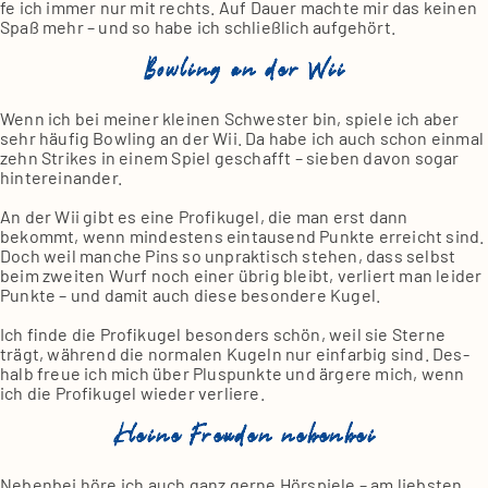
fe ich immer nur mit rechts. Auf Dau­er mach­te mir das kei­nen
Spaß mehr – und so habe ich schließ­lich auf­ge­hört.
Bowling an der Wii
Wenn ich bei mei­ner klei­nen Schwes­ter bin, spie­le ich aber
sehr häu­fig Bow­ling an der Wii. Da habe ich auch schon ein­mal
zehn Strikes in einem Spiel geschafft – sie­ben davon sogar
hin­ter­ein­an­der.
An der Wii gibt es eine Pro­fi­ku­gel, die man erst dann
bekommt, wenn min­des­tens ein­tau­send Punk­te erreicht sind.
Doch weil man­che Pins so unprak­tisch ste­hen, dass selbst
beim zwei­ten Wurf noch einer übrig bleibt, ver­liert man lei­der
Punk­te – und damit auch die­se beson­de­re Kugel.
Ich fin­de die Pro­fi­ku­gel beson­ders schön, weil sie Ster­ne
trägt, wäh­rend die nor­ma­len Kugeln nur ein­far­big sind. Des­
halb freue ich mich über Plus­punk­te und ärge­re mich, wenn
ich die Pro­fi­ku­gel wie­der ver­lie­re.
Kleine Freuden nebenbei
Neben­bei höre ich auch ganz ger­ne Hör­spie­le – am liebs­ten