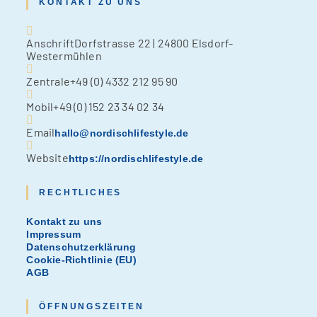
KONTAKT ZU UNS
Anschrift
Dorfstrasse 22 | 24800 Elsdorf-
Westermühlen
Zentrale
+49 (0) 4332 212 95 90
Mobil
+49 (0) 152 23 34 02 34
Email
hallo@nordischlifestyle.de
Website
https://nordischlifestyle.de
RECHTLICHES
Kontakt zu uns
Impressum
Datenschutzerklärung
Cookie-Richtlinie (EU)
AGB
ÖFFNUNGSZEITEN