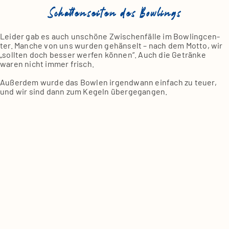
Schattenseiten des Bowlings
Lei­der gab es auch unschö­ne Zwi­schen­fäl­le im Bow­ling­cen­
ter. Man­che von uns wur­den gehän­selt – nach dem Mot­to, wir
„soll­ten doch bes­ser wer­fen kön­nen“. Auch die Geträn­ke
waren nicht immer frisch.
Außer­dem wur­de das Bow­len irgend­wann ein­fach zu teu­er,
und wir sind dann zum Kegeln über­ge­gan­gen.