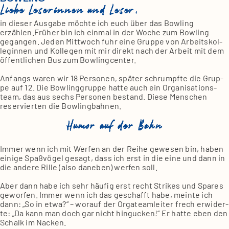
Liebe Leserinnen und Leser,
in die­ser Aus­ga­be möch­te ich euch über das Bow­ling
erzählen.Früher bin ich ein­mal in der Woche zum Bow­ling
gegan­gen. Jeden Mitt­woch fuhr eine Grup­pe von Arbeits­kol­
le­gin­nen und Kol­le­gen mit mir direkt nach der Arbeit mit dem
öffent­li­chen Bus zum Bow­ling­cen­ter.
Anfangs waren wir 18 Per­so­nen, spä­ter schrumpf­te die Grup­
pe auf 12. Die Bow­ling­grup­pe hat­te auch ein Orga­ni­sa­ti­ons­
team, das aus sechs Per­so­nen bestand. Die­se Men­schen
reser­vier­ten die Bow­ling­bah­nen.
Humor auf der Bahn
Immer wenn ich mit Wer­fen an der Rei­he gewe­sen bin, haben
eini­ge Spaß­vö­gel gesagt, dass ich erst in die eine und dann in
die ande­re Ril­le (also dane­ben) wer­fen soll.
Aber dann habe ich sehr häu­fig erst recht Strikes und Spa­res
gewor­fen. Immer wenn ich das geschafft habe, mein­te ich
dann: „So in etwa?“ – wor­auf der Orga­team­lei­ter frech erwi­der­
te: „Da kann man doch gar nicht hin­gu­cken!“ Er hat­te eben den
Schalk im Nacken.