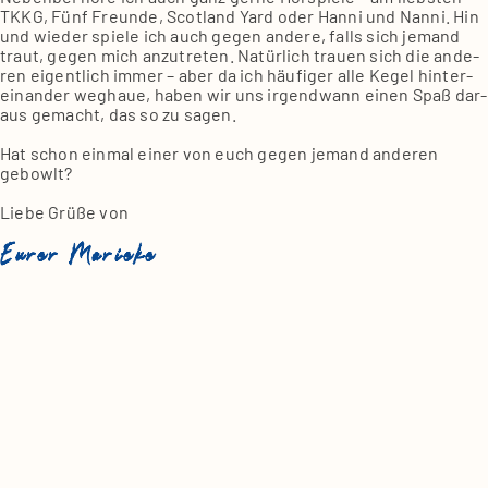
TKKG, Fünf Freun­de, Scot­land Yard oder Han­ni und Nan­ni. Hin
und wie­der spie­le ich auch gegen ande­re, falls sich jemand
traut, gegen mich anzu­tre­ten. Natür­lich trau­en sich die ande­
ren eigent­lich immer – aber da ich häu­fi­ger alle Kegel hin­ter­
ein­an­der weg­haue, haben wir uns irgend­wann einen Spaß dar­
aus gemacht, das so zu sagen.
Hat schon ein­mal einer von euch gegen jemand ande­ren
gebowlt?
Lie­be Grü­ße von
Eurer Marieke