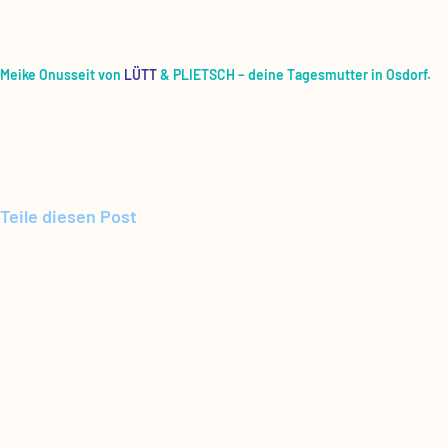
Mei­ke Onus­seit von
LÜTT
& PLIETSCH – dei­ne Tages­mut­ter in Osdorf.
Teile diesen Post