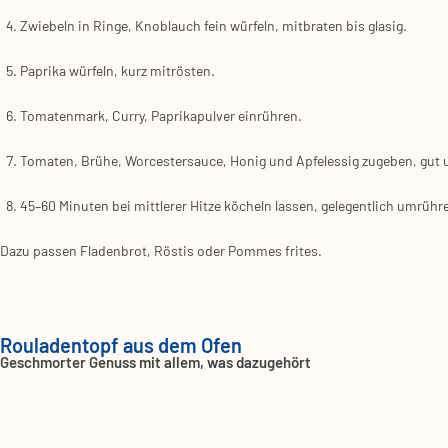
Zwie­beln in Rin­ge, Knob­lauch fein wür­feln, mit­bra­ten bis gla­sig.
Papri­ka wür­feln, kurz mit­rös­ten.
Toma­ten­mark, Cur­ry, Papri­ka­pul­ver ein­rüh­ren.
Toma­ten, Brü­he, Worces­ter­sauce, Honig und Apfel­es­sig zuge­ben, gut
45–60 Minu­ten bei mitt­le­rer Hit­ze köcheln las­sen, gele­gent­lich umrüh­r
Dazu pas­sen Fla­den­brot, Rös­tis oder Pom­mes fri­tes.
Rouladentopf aus dem Ofen
Geschmorter Genuss mit allem, was dazugehört