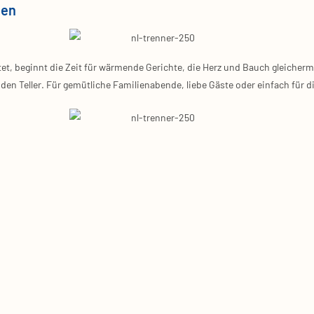
len
, beginnt die Zeit für wär­men­de Gerich­te, die Herz und Bauch glei­cher­m
Tel­ler. Für gemüt­li­che Fami­li­en­aben­de, lie­be Gäs­te oder ein­fach für di