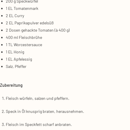
200 g Speck­wür­fel
1 EL Toma­ten­mark
2 EL Cur­ry
2 EL Papri­ka­pul­ver edel­süß
2 Dosen gehack­te Toma­ten (à 400 g)
400 ml Fleisch­brü­he
1 TL Worces­ter­sauce
1 EL Honig
1 EL Apfel­es­sig
Salz, Pfef­fer
Zube­rei­tung
Fleisch wür­feln, sal­zen und pfef­fern.
Speck in Öl knusp­rig bra­ten, her­aus­neh­men.
Fleisch im Speck­fett scharf anbra­ten.