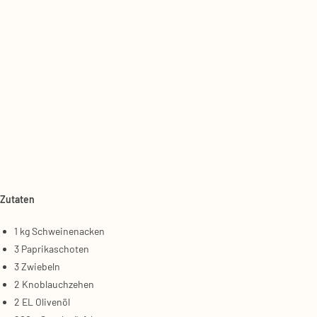
Zuta­ten
1 kg Schwei­ne­na­cken
3 Papri­ka­scho­ten
3 Zwie­beln
2 Knob­lauch­ze­hen
2 EL Oli­ven­öl