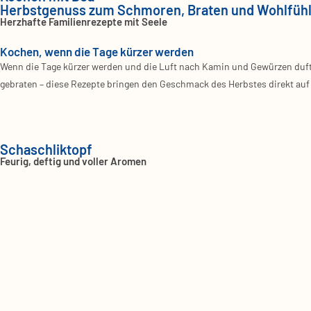
Herbstgenuss zum Schmoren, Braten und Wohlfüh
Herzhafte Familienrezepte mit Seele
Kochen, wenn die Tage kürzer werden
Wenn die Tage kür­zer wer­den und die Luft nach Kamin und Gewür­zen duf­tet
gebra­ten – die­se Rezep­te brin­gen den Geschmack des Herbs­tes direkt auf den 
Schaschliktopf
Feurig, deftig und voller Aromen