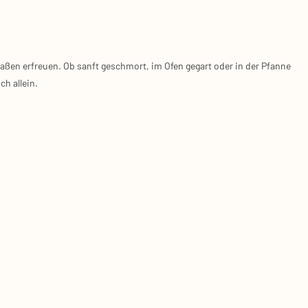
a­ßen erfreu­en. Ob sanft geschmort, im Ofen gegart oder in der Pfan­ne
ch allein.