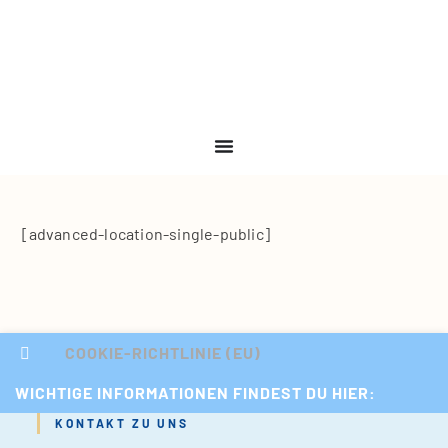
[advan­ced-loca­ti­on-sin­gle-public]
COOKIE-RICHTLINIE (EU)
WICHTIGE INFORMATIONEN FINDEST DU HIER:
KONTAKT ZU UNS