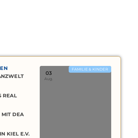
TEN
FAMILIE & KINDER
03
TANZWELT
Aug.
S REAL
 MIT DEA
N KIEL E.V.