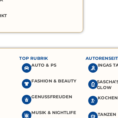
RKT
TOP RUBRIK
AUTORENSEI
AUTO & PS
INGAS 
FASHION & BEAUTY
SASCHA’
GLOW
GENUSSFREUDEN
KOCHEN
MUSIK & NIGHTLIFE
TANZEN I