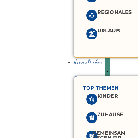
REGIONALES
URLAUB
Heimathafen
TOP THEMEN
KINDER
ZUHAUSE
GEMEINSAM
GEGEN FIP