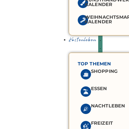
KALENDER
WEIHNACHTSMA
KALENDER
Küstenleben
TOP THEMEN
SHOPPING
ESSEN
NACHTLEBEN
FREIZEIT