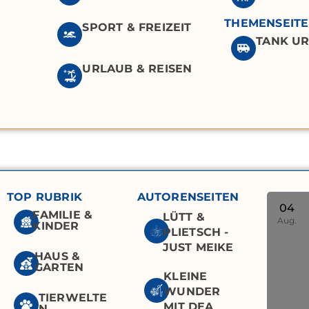
THEMENSEIT
SPORT & FREIZEIT
TANK U
URLAUB & REISEN
TOP RUBRIK
AUTORENSEITEN
04
FAMILIE &
LÜTT &
Aug.
KINDER
PLIETSCH -
JUST MEIKE
HAUS &
GARTEN
KLEINE
WUNDER
TIERWELTE
MIT DEA
N