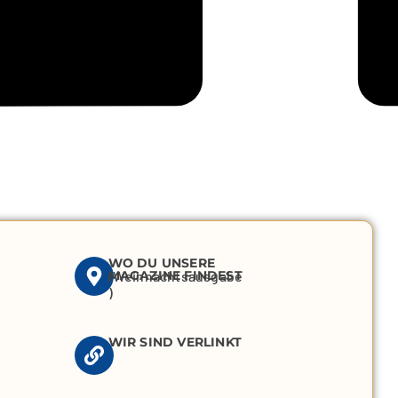
WO DU UNSERE
MAGAZINE FINDEST
(Weihnachtsausgabe
)
WIR SIND VERLINKT