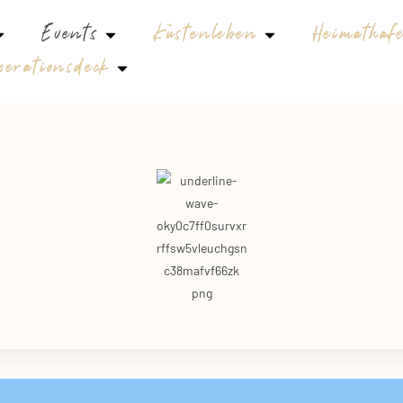
Events
Küstenleben
Heimathaf
perationsdeck
iläum!