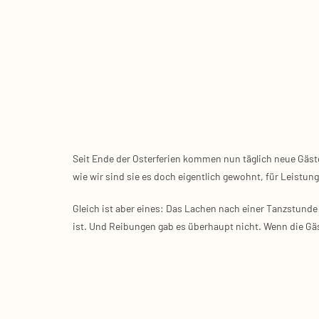
Seit Ende der Oster­fe­ri­en kom­men nun täg­lich neue Gäs­t
wie wir sind sie es doch eigent­lich gewohnt, für Leis­tun­
Gleich ist aber eines: Das Lachen nach einer Tanz­stun­de e
ist. Und Rei­bun­gen gab es über­haupt nicht. Wenn die Gäs