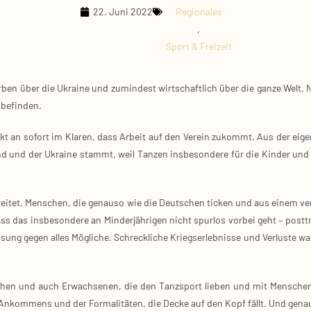
22. Juni 2022
Regionales
,
Sport & Freizeit
r­ben über die Ukrai­ne und zumin­dest wirt­schaft­lich über die gan­ze Welt. 
 befin­den.
t an sofort im Kla­ren, dass Arbeit auf den Ver­ein zukommt. Aus der eige­nen
­land und der Ukrai­ne stammt, weil Tan­zen ins­be­son­de­re für die Kin­der 
ei­tet. Men­schen, die genau­so wie die Deut­schen ticken und aus einem ver­
ass das ins­be­son­de­re an Min­der­jäh­ri­gen nicht spur­los vor­bei geht – post­t
Lösung gegen alles Mög­li­che. Schreck­li­che Kriegs­er­leb­nis­se und Ver­lus­t
chen und auch Erwach­se­nen, die den Tanz­sport lie­ben und mit Men­schen, d
Ankom­mens und der For­ma­li­tä­ten, die Decke auf den Kopf fällt. Und gen