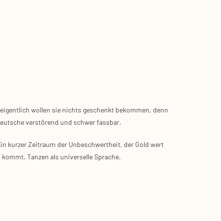
enn eigent­lich wol­len sie nichts geschenkt bekom­men, denn
Deut­sche ver­stö­rend und schwer fass­bar.
in kur­zer Zeit­raum der Unbe­schwert­heit, der Gold wert
ommt. Tan­zen als uni­ver­sel­le Spra­che.