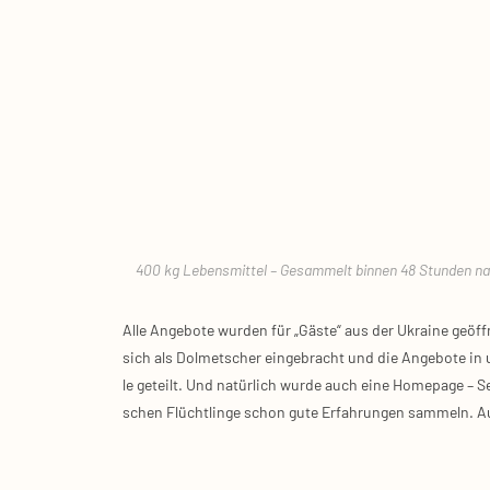
400 kg Lebens­mit­tel – Gesam­melt bin­nen 48 Stun­den nach ei
Alle Ange­bo­te wur­den für „Gäs­te“ aus der Ukrai­ne geöff
sich als Dol­met­scher ein­ge­bracht und die Ange­bo­te in u
le geteilt. Und natür­lich wur­de auch eine Home­page – Sei
schen Flücht­lin­ge schon gute Erfah­run­gen sam­meln. A