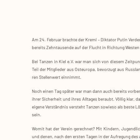
Am 24. Febru­ar brach­te der Kreml – Dik­ta­tor Putin Ver­de
bereits Zehn­tau­sen­de auf der Flucht in Rich­tung Wes­ten
Bei Tan­zen in Kiel e.V. war man sich von die­sem Zeit­punk
Teil der Mit­glie­der aus Ost­eu­ro­pa, bevor­zugt aus Russ
ren Stel­len­wert ein­nimmt.
Noch einen Tag spä­ter war man dann auch bereits vor­be­r
ihrer Sicher­heit und ihres All­ta­ges beraubt. Völ­lig klar, d
ei­ge­ne Ver­ständ­nis ver­steht Tan­zen sowie­so als bes­te 
sein.
Womit hat der Ver­ein gerech­net? Mit Kin­dern, Jugend­li­
und denen, nach den ers­ten Tagen in der Auf­re­gung des 