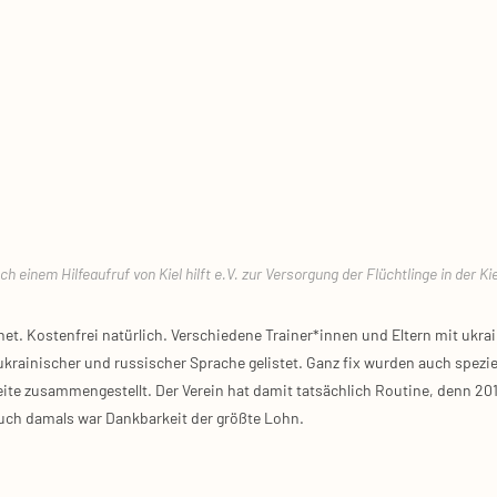
nem Hil­fe­auf­ruf von Kiel hilft e.V. zur Ver­sor­gung der Flücht­lin­ge in der Kie­
­net. Kos­ten­frei natür­lich. Ver­schie­de­ne Trainer*innen und Eltern mit ukr
krai­ni­scher und rus­si­scher Spra­che gelis­tet. Ganz fix wur­den auch spe­zi­
­te zusam­men­ge­stellt. Der Ver­ein hat damit tat­säch­lich Rou­ti­ne, denn 20
uch damals war Dank­bar­keit der größ­te Lohn.