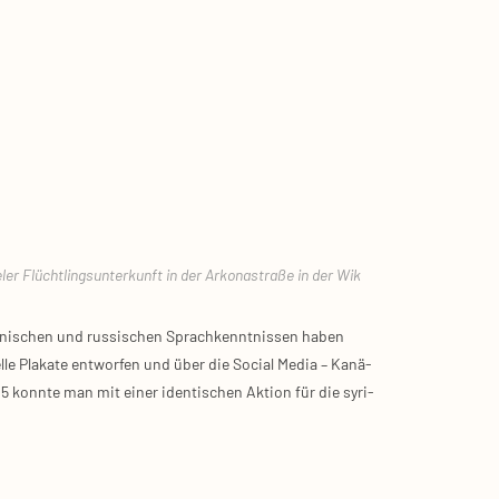
ler Flücht­lings­un­ter­kunft in der Arko­na­stra­ße in der Wik
ai­ni­schen und rus­si­schen Sprach­kennt­nis­sen haben
el­le Pla­ka­te ent­wor­fen und über die Social Media – Kanä­
15 konn­te man mit einer iden­ti­schen Akti­on für die syri­