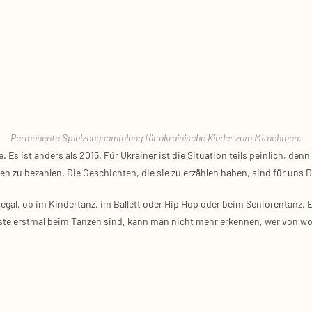
Per­ma­nen­te Spiel­zeug­samm­lung für ukrai­ni­sche Kin­der zum Mit­neh­men.
e. Es ist anders als 2015. Für Ukrai­ner ist die Situa­ti­on teils pein­lich, d
gen zu bezah­len. Die Geschich­ten, die sie zu erzäh­len haben, sind für uns 
gal, ob im Kin­der­tanz, im Bal­lett oder Hip Hop oder beim Senio­ren­tanz. E
­te erst­mal beim Tan­zen sind, kann man nicht mehr erken­nen, wer von wo k