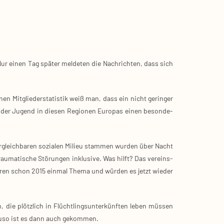
Nur einen Tag spä­ter mel­de­ten die Nach­rich­ten, dass sich
 Mit­glie­der­sta­tis­tik weiß man, dass ein nicht gerin­ger
und der Jugend in die­sen Regio­nen Euro­pas einen beson­de­
gleich­ba­ren sozia­len Milieu stam­men wur­den über Nacht
rau­ma­ti­sche Stö­run­gen inklu­si­ve. Was hilft? Das ver­eins­
e waren schon 2015 ein­mal The­ma und wür­den es jetzt wie­der
ie plötz­lich in Flücht­lings­un­ter­künf­ten leben müs­sen
au­so ist es dann auch gekom­men.