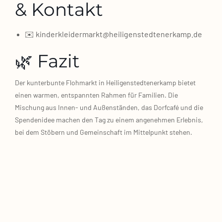
& Kontakt
✉️ kinderkleidermarkt@heiligenstedtenerkamp.de
🌿 Fazit
Der kun­ter­bun­te Floh­markt in Hei­li­gen­sted­ten­er­kamp bie­tet
einen war­men, ent­spann­ten Rah­men für Fami­li­en. Die
Mischung aus Innen‑ und Außen­stän­den, das Dorf­ca­fé und die
Spen­den­idee machen den Tag zu einem ange­neh­men Erleb­nis,
bei dem Stö­bern und Gemein­schaft im Mit­tel­punkt ste­hen.