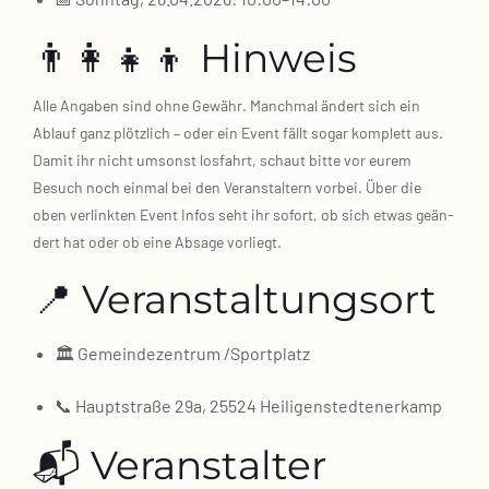
👨‍👩‍👧‍👦 Hinweis
Alle Anga­ben sind ohne Gewähr. Manch­mal ändert sich ein
Ablauf ganz plötz­lich – oder ein Event fällt sogar kom­plett aus.
Damit ihr nicht umsonst los­fahrt, schaut bit­te vor eurem
Besuch noch ein­mal bei den Ver­an­stal­tern vor­bei. Über die
oben ver­link­ten Event Infos seht ihr sofort, ob sich etwas geän­
dert hat oder ob eine Absa­ge vor­liegt.
📍 Veranstaltungsort
🏛️ Gemein­de­zen­trum /​Sport­platz
📞 Haupt­stra­ße 29a, 25524 Hei­li­gen­sted­ten­er­kamp
📬 Veranstalter