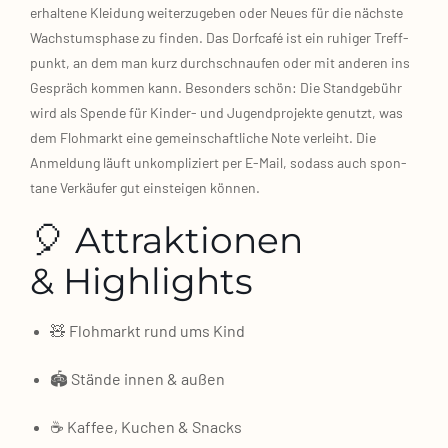
erhal­te­ne Klei­dung wei­ter­zu­ge­ben oder Neu­es für die nächs­te
Wachs­tums­pha­se zu fin­den. Das Dorf­ca­fé ist ein ruhi­ger Treff­
punkt, an dem man kurz durch­schnau­fen oder mit ande­ren ins
Gespräch kom­men kann. Beson­ders schön: Die Stand­ge­bühr
wird als Spen­de für Kinder‑ und Jugend­pro­jek­te genutzt, was
dem Floh­markt eine gemein­schaft­li­che Note ver­leiht. Die
Anmel­dung läuft unkom­pli­ziert per E‑Mail, sodass auch spon­
ta­ne Ver­käu­fer gut ein­stei­gen kön­nen.
🎈 Attraktionen
& Highlights
🧸 Floh­markt rund ums Kind
🏟️ Stän­de innen & außen
☕ Kaf­fee, Kuchen & Snacks