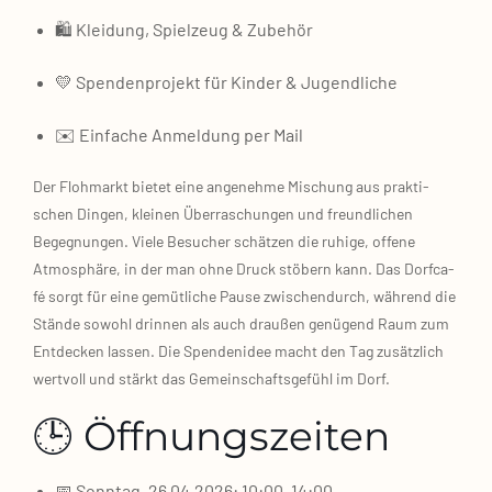
🛍️ Klei­dung, Spiel­zeug & Zube­hör
💛 Spen­den­pro­jekt für Kin­der & Jugend­li­che
✉️ Ein­fa­che Anmel­dung per Mail
Der Floh­markt bie­tet eine ange­neh­me Mischung aus prak­ti­
schen Din­gen, klei­nen Über­ra­schun­gen und freund­li­chen
Begeg­nun­gen. Vie­le Besu­cher schät­zen die ruhi­ge, offe­ne
Atmo­sphä­re, in der man ohne Druck stö­bern kann. Das Dorf­ca­
fé sorgt für eine gemüt­li­che Pau­se zwi­schen­durch, wäh­rend die
Stän­de sowohl drin­nen als auch drau­ßen genü­gend Raum zum
Ent­de­cken las­sen. Die Spen­den­idee macht den Tag zusätz­lich
wert­voll und stärkt das Gemein­schafts­ge­fühl im Dorf.
🕒 Öffnungszeiten
📅 Sonn­tag, 26.04.2026: 10:00–14:00