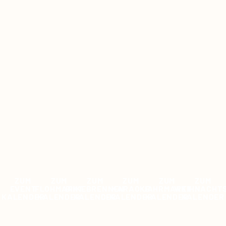
ZUM
ZUM
ZUM
ZUM
ZUM
ZUM
EVENT
FLOHMARKT
BIIKEBRENNEN
KARAOKE
JAHRMARKT
WEIHNACHT
KALENDER
KALENDER
KALENDER
KALENDER
KALENDER
KALENDER