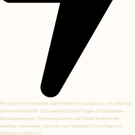
Wir sind nicht Veranstalter oder Betreiber der Locations – wir stellen nur
die Eventinfos bereit. Bitte wendet Euch bei Fragen zu Fundsachen,
Standbewerbungen, Programmpunkten oder Ablauf direkt an den
jeweiligen Veranstalter. Danke für euer Verständnis! Euer Team von
NORDISCH LIFESTYLE.