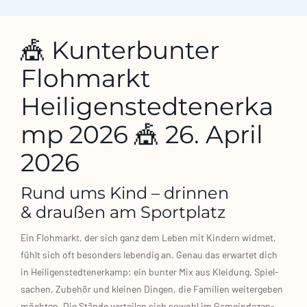
🎪 Kunterbunter
Flohmarkt
Heiligenstedtenerka
mp 2026 🎪 26. April
2026
Rund ums Kind – drinnen
& draußen am Sportplatz
Ein Floh­markt, der sich ganz dem Leben mit Kin­dern wid­met,
fühlt sich oft beson­ders leben­dig an. Genau das erwar­tet dich
in Hei­li­gen­sted­ten­er­kamp: ein bun­ter Mix aus Klei­dung, Spiel­
sa­chen, Zube­hör und klei­nen Din­gen, die Fami­li­en wei­ter­ge­ben
möch­ten. Die Stän­de ver­tei­len sich sowohl im Gemein­de­zen­