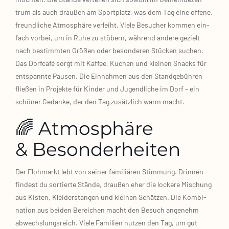
trum als auch drau­ßen am Sport­platz, was dem Tag eine offe­ne,
freund­li­che Atmo­sphä­re ver­leiht. Vie­le Besu­cher kom­men ein­
fach vor­bei, um in Ruhe zu stö­bern, wäh­rend ande­re gezielt
nach bestimm­ten Grö­ßen oder beson­de­ren Stü­cken suchen.
Das Dorf­ca­fé sorgt mit Kaf­fee, Kuchen und klei­nen Snacks für
ent­spann­te Pau­sen. Die Ein­nah­men aus den Stand­ge­büh­ren
flie­ßen in Pro­jek­te für Kin­der und Jugend­li­che im Dorf – ein
schö­ner Gedan­ke, der den Tag zusätz­lich warm macht.
🌈 Atmosphäre
& Besonderheiten
Der Floh­markt lebt von sei­ner fami­liä­ren Stim­mung. Drin­nen
fin­dest du sor­tier­te Stän­de, drau­ßen eher die locke­re Mischung
aus Kis­ten, Klei­der­stan­gen und klei­nen Schät­zen. Die Kom­bi­
na­ti­on aus bei­den Berei­chen macht den Besuch ange­nehm
abwechs­lungs­reich. Vie­le Fami­li­en nut­zen den Tag, um gut