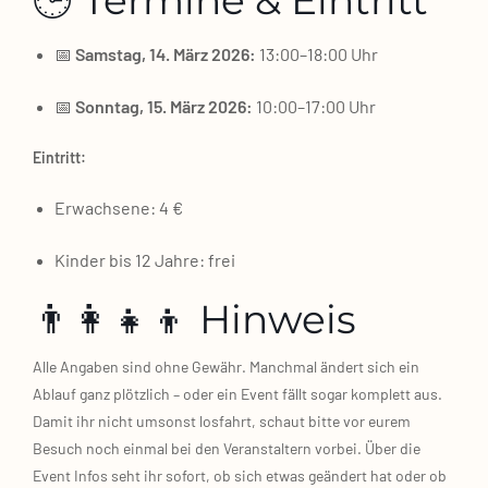
🕒 Termine & Eintritt
📅
Sams­tag, 14. März 2026:
13:00–18:00 Uhr
📅
Sonn­tag, 15. März 2026:
10:00–17:00 Uhr
Ein­tritt:
Erwach­se­ne: 4 €
Kin­der bis 12 Jah­re: frei
👨‍👩‍👧‍👦 Hinweis
Alle Anga­ben sind ohne Gewähr. Manch­mal ändert sich ein
Ablauf ganz plötz­lich – oder ein Event fällt sogar kom­plett aus.
Damit ihr nicht umsonst los­fahrt, schaut bit­te vor eurem
Besuch noch ein­mal bei den Ver­an­stal­tern vor­bei. Über die
Event Infos seht ihr sofort, ob sich etwas geän­dert hat oder ob