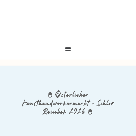
🐣 Österlicher
Kunsthandwerkermarkt – Schloss
Reinbek 2026 🐣