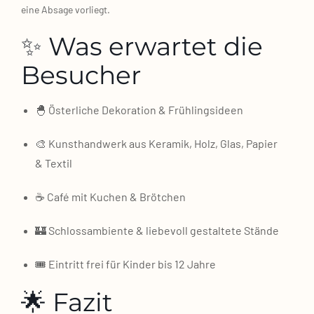
eine Absa­ge vor­liegt.
✨ Was erwartet die
Besucher
🐣 Öster­li­che Deko­ra­ti­on & Früh­lings­ideen
🎨 Kunst­hand­werk aus Kera­mik, Holz, Glas, Papier
& Tex­til
☕ Café mit Kuchen & Bröt­chen
🏰 Schlos­sam­bi­en­te & lie­be­voll gestal­te­te Stän­de
🎟️ Ein­tritt frei für Kin­der bis 12 Jah­re
🌟 Fazit