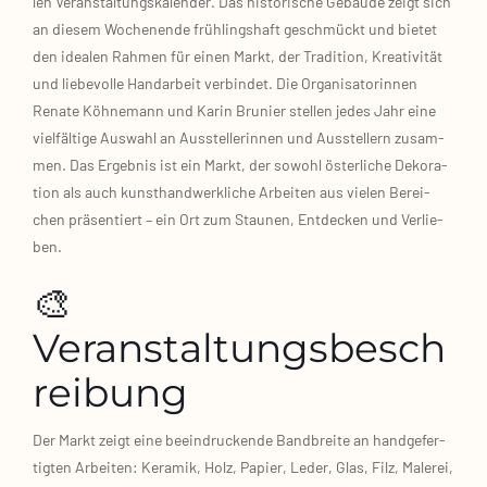
len Ver­an­stal­tungs­ka­len­der. Das his­to­ri­sche Gebäu­de zeigt sich
an die­sem Wochen­en­de früh­lings­haft geschmückt und bie­tet
den idea­len Rah­men für einen Markt, der Tra­di­ti­on, Krea­ti­vi­tät
und lie­be­vol­le Hand­ar­beit ver­bin­det. Die Orga­ni­sa­to­rin­nen
Rena­te Köh­ne­mann und Karin Brunier stel­len jedes Jahr eine
viel­fäl­ti­ge Aus­wahl an Aus­stel­le­rin­nen und Aus­stel­lern zusam­
men. Das Ergeb­nis ist ein Markt, der sowohl öster­li­che Deko­ra­
ti­on als auch kunst­hand­werk­li­che Arbei­ten aus vie­len Berei­
chen prä­sen­tiert – ein Ort zum Stau­nen, Ent­de­cken und Ver­lie­
ben.
🎨
Veranstaltungsbesch
reibung
Der Markt zeigt eine beein­dru­cken­de Band­brei­te an hand­ge­fer­
tig­ten Arbei­ten: Kera­mik, Holz, Papier, Leder, Glas, Filz, Male­rei,