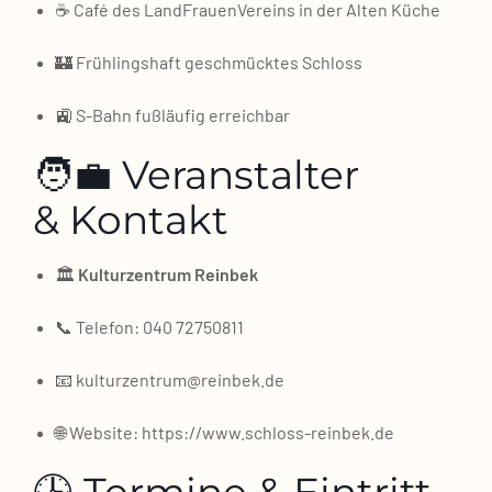
☕ Café des Land­Frau­en­Ver­eins in der Alten Küche
🏰 Früh­lings­haft geschmück­tes Schloss
🚉 S‑Bahn fuß­läu­fig erreich­bar
🧑‍💼 Veranstalter
& Kontakt
🏛️
Kul­tur­zen­trum Rein­bek
📞 Tele­fon: 040 72750811
📧 kulturzentrum@reinbek.de
🌐 Web­site:
https://www.schloss-reinbek.de