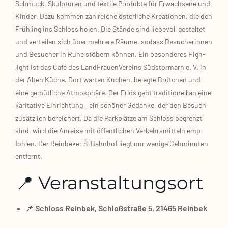
Schmuck, Skulp­tu­ren und tex­ti­le Pro­duk­te für Erwach­se­ne und
Kin­der. Dazu kom­men zahl­rei­che öster­li­che Krea­tio­nen, die den
Früh­ling ins Schloss holen. Die Stän­de sind lie­be­voll gestal­tet
und ver­tei­len sich über meh­re­re Räu­me, sodass Besu­che­rin­nen
und Besu­cher in Ruhe stö­bern kön­nen. Ein beson­de­res High­
light ist das Café des Land­Frau­en­Ver­eins Süd­stor­marn e. V. in
der Alten Küche. Dort war­ten Kuchen, beleg­te Bröt­chen und
eine gemüt­li­che Atmo­sphä­re. Der Erlös geht tra­di­tio­nell an eine
kari­ta­ti­ve Ein­rich­tung – ein schö­ner Gedan­ke, der den Besuch
zusätz­lich berei­chert. Da die Park­plät­ze am Schloss begrenzt
sind, wird die Anrei­se mit öffent­li­chen Ver­kehrs­mit­teln emp­
foh­len. Der Rein­be­ker S‑Bahnhof liegt nur weni­ge Geh­mi­nu­ten
ent­fernt.
📍 Veranstaltungsort
📌
Schloss Rein­bek, Schloß­stra­ße 5, 21465 Rein­bek