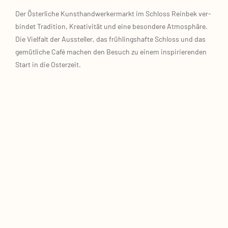
Der Öster­li­che Kunst­hand­wer­ker­markt im Schloss Rein­bek ver­
bin­det Tra­di­ti­on, Krea­ti­vi­tät und eine beson­de­re Atmo­sphä­re.
Die Viel­falt der Aus­stel­ler, das früh­lings­haf­te Schloss und das
gemüt­li­che Café machen den Besuch zu einem inspi­rie­ren­den
Start in die Oster­zeit.