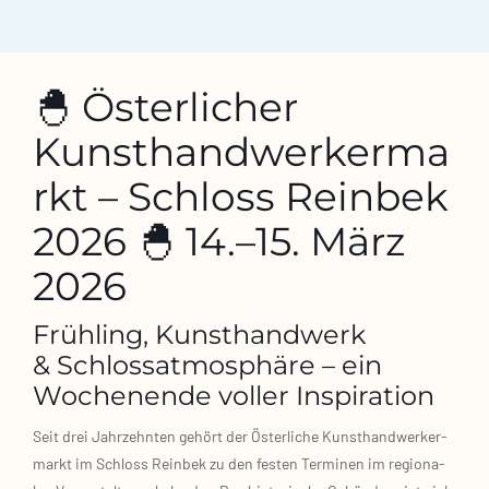
🐣 Österlicher
Kunsthandwerkerma
rkt – Schloss Reinbek
2026 🐣 14.–15. März
2026
Frühling, Kunsthandwerk
& Schlossatmosphäre – ein
Wochenende voller Inspiration
Seit drei Jahr­zehn­ten gehört der Öster­li­che Kunst­hand­wer­ker­
markt im Schloss Rein­bek zu den fes­ten Ter­mi­nen im regio­na­