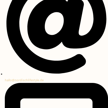
hallo@
nordischlifestyle.de