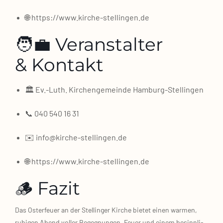
🌐 https://www.kirche-stellingen.de
🧑‍💼 Veranstalter
& Kontakt
🏛️ Ev.-Luth. Kir­chen­ge­mein­de Hamburg‑Stellingen
📞 040 540 16 31
✉️ info@kirche-stellingen.de
🌐 https://www.kirche-stellingen.de
🪵 Fazit
Das Oster­feu­er an der Stel­lin­ger Kir­che bie­tet einen war­men,
ruhi­gen Abend vol­ler Begeg­nun­gen, Feu­er und einem besinn­li­