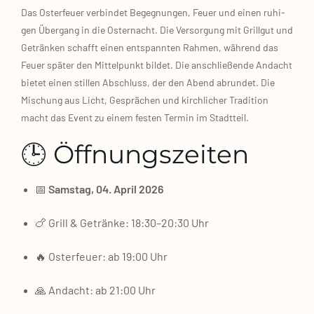
Das Oster­feu­er ver­bin­det Begeg­nun­gen, Feu­er und einen ruhi­
gen Über­gang in die Oster­nacht. Die Ver­sor­gung mit Grill­gut und
Geträn­ken schafft einen ent­spann­ten Rah­men, wäh­rend das
Feu­er spä­ter den Mit­tel­punkt bil­det. Die anschlie­ßen­de Andacht
bie­tet einen stil­len Abschluss, der den Abend abrun­det. Die
Mischung aus Licht, Gesprä­chen und kirch­li­cher Tra­di­ti­on
macht das Event zu einem fes­ten Ter­min im Stadt­teil.
🕒 Öffnungszeiten
📅
Sams­tag, 04. April 2026
🍗 Grill & Geträn­ke: 18:30–20:30 Uhr
🔥 Oster­feu­er: ab 19:00 Uhr
🙏 Andacht: ab 21:00 Uhr