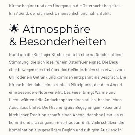
Kir­che beginnt und den Über­gang in die Oster­nacht beglei­tet.
Ein Abend, der sich leicht, mensch­lich und nah anfühlt.
🌟 Atmosphäre
& Besonderheiten
Rund um die Stel­lin­ger Kir­che ent­steht eine natür­li­che, offe­ne
Stim­mung, die sich ide­al für ein Oster­feu­er eig­net. Die Besu­
cher bewe­gen sich frei über das Gelän­de, holen sich etwas vom
Grill oder ein Getränk und kom­men ent­spannt ins Gespräch. Die
Kir­che bil­det dabei einen ruhi­gen Mit­tel­punkt, der dem Abend
eine beson­de­re Note ver­leiht. Das Feu­er bringt Wär­me und
Licht, wäh­rend die Andacht spä­ter einen stil­len, besinn­li­chen
Abschluss bie­tet. Die Mischung aus Begeg­nun­gen, Feu­er und
kirch­li­cher Tra­di­ti­on schafft einen Abend, der ohne Hek­tik aus­
kommt und sich ange­nehm ver­traut anfühlt. Vie­le schät­zen die
Kom­bi­na­ti­on aus gesel­li­gem Beginn und ruhi­gem Aus­klang in