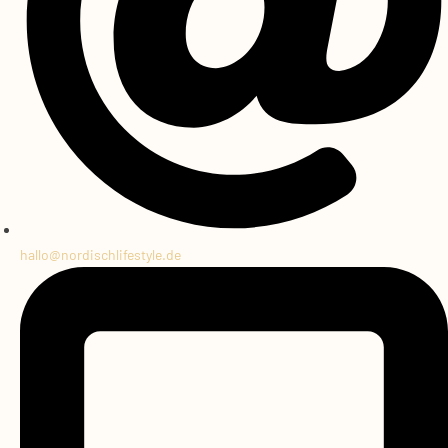
hallo@
nordischlifestyle.de