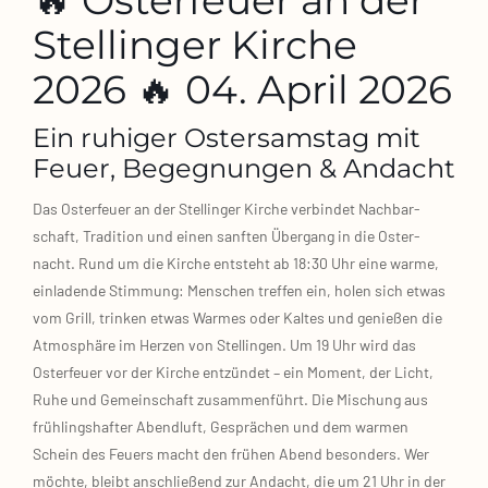
Stellinger Kirche
2026 🔥 04. April 2026
Ein ruhiger Ostersamstag mit
Feuer, Begegnungen & Andacht
Das Oster­feu­er an der Stel­lin­ger Kir­che ver­bin­det Nach­bar­
schaft, Tra­di­ti­on und einen sanf­ten Über­gang in die Oster­
nacht. Rund um die Kir­che ent­steht ab 18:30 Uhr eine war­me,
ein­la­den­de Stim­mung: Men­schen tref­fen ein, holen sich etwas
vom Grill, trin­ken etwas War­mes oder Kal­tes und genie­ßen die
Atmo­sphä­re im Her­zen von Stel­lin­gen. Um 19 Uhr wird das
Oster­feu­er vor der Kir­che ent­zün­det – ein Moment, der Licht,
Ruhe und Gemein­schaft zusam­men­führt. Die Mischung aus
früh­lings­haf­ter Abend­luft, Gesprä­chen und dem war­men
Schein des Feu­ers macht den frü­hen Abend beson­ders. Wer
möch­te, bleibt anschlie­ßend zur Andacht, die um 21 Uhr in der