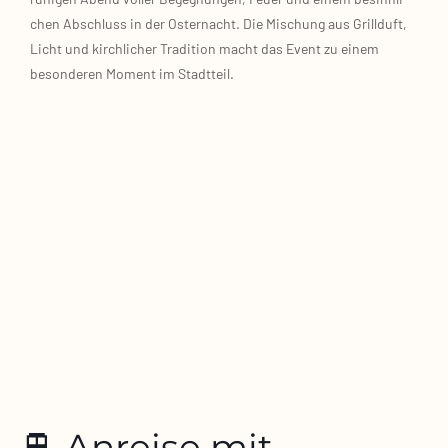
chen Abschluss in der Oster­nacht. Die Mischung aus Grill­duft,
Licht und kirch­li­cher Tra­di­ti­on macht das Event zu einem
beson­de­ren Moment im Stadt­teil.
🚆 Anreise mit