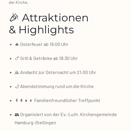
der Kir­che.
🎉 Attraktionen
& Highlights
🔥 Oster­feu­er ab 19:00 Uhr
🍗 Grill & Geträn­ke ab 18:30 Uhr
🙏 Andacht zur Oster­nacht um 21:00 Uhr
🌙 Abend­stim­mung rund um die Kir­che
👨‍👩‍👧‍👦 Fami­li­en­freund­li­cher Treff­punkt
👥 Orga­ni­siert von der Ev.-Luth. Kir­chen­ge­mein­de
Hamburg‑Stellingen