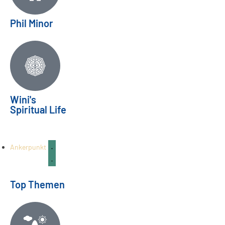
Phil Minor
Zukunftsvisionen | Horoskop
Wini's
Spiritual Life
August/September 2026
HOROSKOP
26
Juli
Ankerpunkt
Top Themen