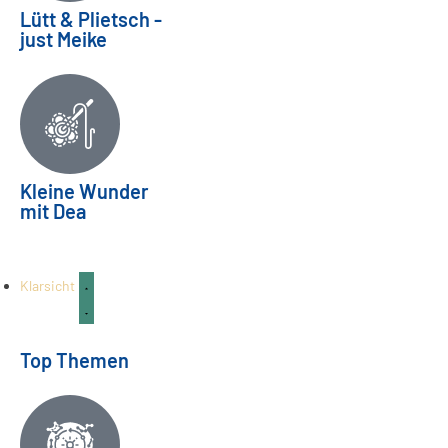
Lütt & Plietsch -
just Meike
Ein Abschied verändert alles |
Kleine Wunder
mit Dea
Bereitschaftspflege Teil 03
FAMILIE & KINDER
04
Aug.
Klarsicht
Top Themen