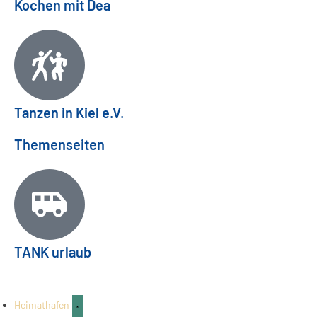
Kochen mit Dea
Tanzen in Kiel e.V.
Themenseiten
Mettenhofer Stadtteilfest 2026: Familienfest
TANK urlaub
am 26.09.
FAMILIE & KINDER
03
Aug.
Heimathafen