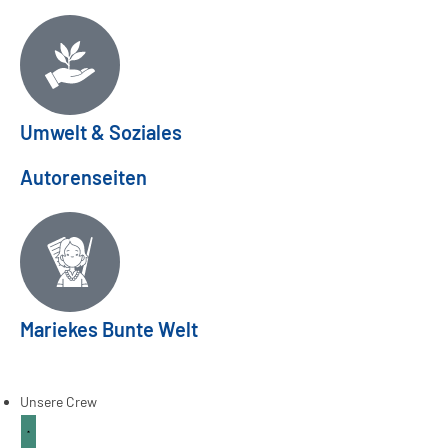
Umwelt & Soziales
Autorenseiten
Mariekes Bunte Welt
Frühlingsfeste aus aller Welt
ANKERPUNKT
03
Apr.
Unsere Crew