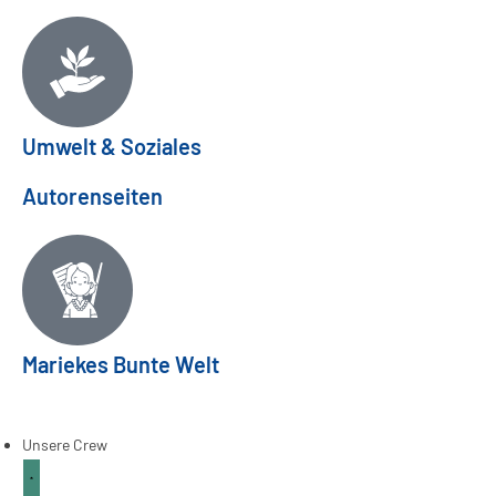
Umwelt & Soziales
Autorenseiten
Mariekes Bunte Welt
Frühlingsfeste aus aller Welt
ANKERPUNKT
03
Apr.
Unsere Crew