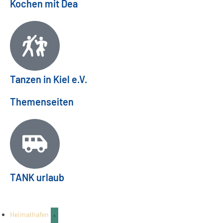
Kochen mit Dea
Tanzen in Kiel e.V.
Themenseiten
Mettenhofer Stadtteilfest 2026: Familienfest
TANK urlaub
am 26.09.
FAMILIE & KINDER
03
Aug.
Heimathafen