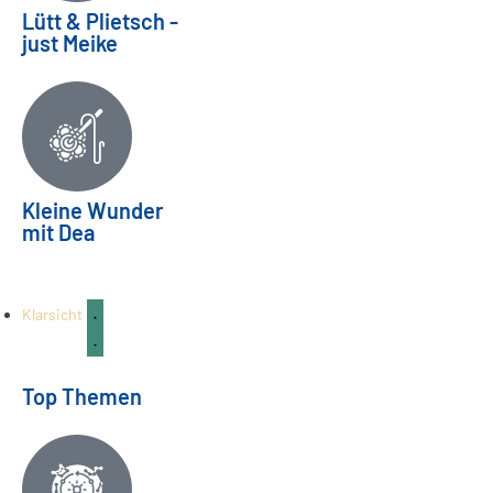
Lütt & Plietsch -
just Meike
Ein Abschied verändert alles |
Kleine Wunder
mit Dea
Bereitschaftspflege Teil 03
FAMILIE & KINDER
04
Aug.
Klarsicht
Top Themen