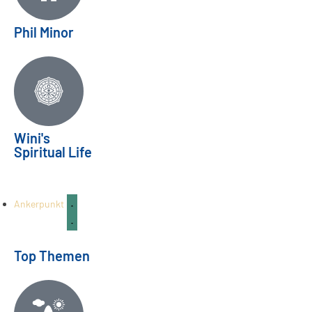
Phil Minor
Zukunftsvisionen | Horoskop
Wini's
Spiritual Life
August/September 2026
HOROSKOP
26
Juli
Ankerpunkt
Top Themen