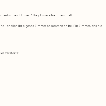
n Deutsch­land. Unser All­tag. Unse­re Nach­bar­schaft.
r Ehe – end­lich ihr eige­nes Zim­mer bekom­men soll­te. Ein Zim­mer, das sie
es zer­stör­te: