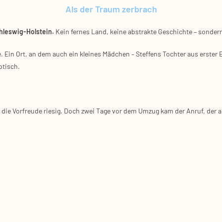
Als der Traum zerbrach
chleswig‑Holstein.
Kein fer­nes Land, kei­ne abs­trak­te Geschich­te – son­der
­te. Ein Ort, an dem auch ein klei­nes Mäd­chen – Stef­fens Toch­ter aus ers­te
b­tisch.
 die Vor­freu­de rie­sig. Doch zwei Tage vor dem Umzug kam der Anruf, der all