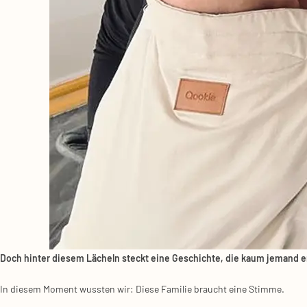
Doch hin­ter die­sem Lächeln steckt eine Geschich­te, die kaum jemand e
In die­sem Moment wuss­ten wir: Die­se Fami­lie braucht eine Stim­me.