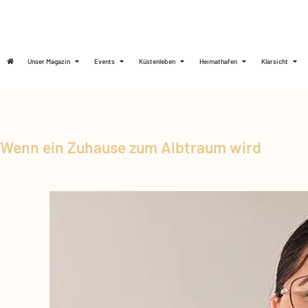
Unser Magazin
Events
Küstenleben
Heimathafen
Klarsicht
Wenn ein Zuhause zum Albtraum wird