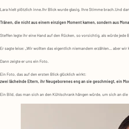
Lara hielt plötz­lich inne.Ihr Blick wur­de gla­sig. Ihre Stim­me brach.Und da
Trä­nen, die nicht aus einem ein­zi­gen Moment kamen, son­dern aus Mona­t
Stef­fen leg­te ihr eine Hand auf den Rücken, so vor­sich­tig, als wür­de jede
Er sag­te lei­se: „Wir woll­ten das eigent­lich nie­man­dem erzäh­len… aber wi
Dann zeig­te er uns ein Foto.
Ein Foto, das auf den ers­ten Blick glück­lich wirkt:
zwei lächeln­de Eltern, ihr Neu­ge­bo­re­nes eng an sie geschmiegt, ein Mo
Ein Bild, das man sich an den Kühl­schrank hän­gen wür­de, um sich an die