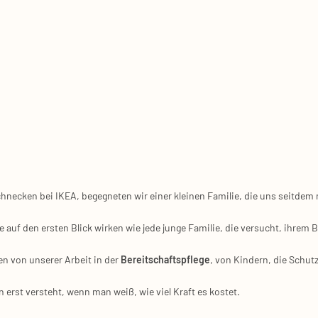
e­cken bei IKEA, begeg­ne­ten wir einer klei­nen Fami­lie, die uns seit­dem 
e auf den ers­ten Blick wir­ken wie jede jun­ge Fami­lie, die ver­sucht, ihr
ten von unse­rer Arbeit in der
Bereit­schafts­pfle­ge
, von Kin­dern, die Schut
n erst ver­steht, wenn man weiß, wie viel Kraft es kos­tet.