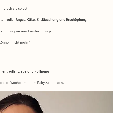
nn brach sie selbst.
en vol­ler Angst, Käl­te, Ent­täu­schung und Erschöp­fung.
 Berüh­rung sie zum Ein­sturz brin­gen.
r kön­nen nicht mehr.“
ment vol­ler Lie­be und Hoff­nung.
 ers­ten Wochen mit dem Baby zu erin­nern.