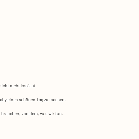
nicht mehr los­lässt.
em Baby einen schö­nen Tag zu machen.
z brau­chen, von dem, was wir tun.