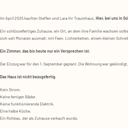
Im April 2025 kauf­ten Stef­fen und Lara ihr Traum­haus.
Hier, bei uns in S
Ein schlüs­sel­fer­ti­ges Zuhau­se, ein Ort, an dem ihre Fami­lie wach­sen soll
sich seit Mona­ten aus­malt: mit Feen, Lich­ter­ket­ten, einem klei­nen Schrei
Ein Zim­mer, das bis heu­te nur ein Ver­spre­chen ist.
Der Ein­zug war für den 1. Sep­tem­ber geplant. Die Woh­nung war gekün­digt,
Das Haus ist nicht bezugs­fer­tig.
Kein Strom.
Kei­ne fer­ti­gen Bäder.
Kei­ne funk­tio­nie­ren­de Elek­trik.
Eine hal­be Küche.
Ein Roh­bau, der als Zuhau­se ver­kauft wur­de.