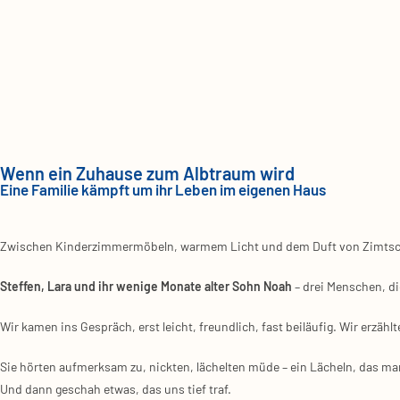
Wenn ein Zuhause zum Albtraum wird
Eine Familie kämpft um ihr Leben im eigenen Haus
Zwi­schen Kin­der­zim­mer­mö­beln, war­mem Licht und dem Duft von Zimt­schn
Stef­fen, Lara und ihr weni­ge Mona­te alter Sohn Noah
– drei Men­schen, di
Wir kamen ins Gespräch, erst leicht, freund­lich, fast bei­läu­fig. Wir erzähl­
Sie hör­ten auf­merk­sam zu, nick­ten, lächel­ten müde – ein Lächeln, das ma
Und dann geschah etwas, das uns tief traf.