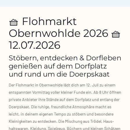
🧺 Flohmarkt
Obernwohlde 2026 🧺
12.07.2026
Stöbern, entdecken & Dorfleben
genießen auf dem Dorfplatz
und rund um die Doerpskaat
Der Floh­markt in Obern­wohl­de lädt dich am 12. Juli zu einem
ent­spann­ten Vor­mit­tag vol­ler klei­ner Fun­de ein. Ab 8 Uhr öff­nen
pri­va­te Anbie­ter ihre Stän­de auf dem Dorf­platz und ent­lang der
Doerps­kaat. Die ruhi­ge, freund­li­che Atmo­sphä­re macht es
leicht, in dei­nem eige­nen Tem­po zu stö­bern und beson­de­re
Klei­nig­kei­ten zu ent­de­cken. Die Mischung aus Trö­del, Haus­
halts­wa­ren, Klei­dung, Spiel­zeug, Büchern und klei­nen Schät­zen