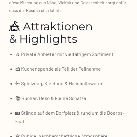
die­se Mischung aus Nähe, Viel­falt und Gelas­sen­heit sorgt dafür,
dass der Besuch sich lohnt.
🎪 Attraktionen
& Highlights
🧺 Pri­va­te Anbie­ter mit viel­fäl­ti­gem Sor­ti­ment
🍰 Kuchen­spen­de als Teil der Teil­nah­me
🧸 Spiel­zeug, Klei­dung & Haus­halts­wa­ren
📚 Bücher, Deko & klei­ne Schät­ze
🏡 Stän­de auf dem Dorf­platz & rund um die Doerps­
kaat
🌼 Ruhi­ge, nach­bar­schaft­li­che Atmo­sphä­re