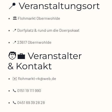
📍 Veranstaltungsort
🏛️ Floh­markt Obern­wohl­de
📍 Dorf­platz & rund um die Doerps­kaat
📍 23617 Obern­wohl­de
🧑‍💼 Veranstalter
& Kontakt
✉️ flohmarkt-rk@web.de
📞 0151 19 111 990
📞 0451 69 39 28 28