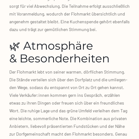
sorgt für viel Abwechs­lung. Die Teil­nah­me erfolgt aus­schließ­lich
mit Vor­anmel­dung, wodurch der Floh­markt über­sicht­lich und
ange­nehm gestal­tet bleibt. Eine Kuchen­spen­de gehört eben­falls
dazu und trägt zur gemüt­li­chen Stim­mung bei.
🌿 Atmosphäre
& Besonderheiten
Der Floh­markt lebt von sei­ner war­men, dörf­li­chen Stim­mung.
Die Stän­de ver­tei­len sich über den Dorf­platz und die umlie­gen­
den Wege, sodass du ent­spannt von Ort zu Ort gehen kannst.
Vie­le Verkäufer:innen kom­men gern ins Gespräch, erzäh­len
etwas zu ihren Din­gen oder freu­en sich über ein freund­li­ches
Wort. Die ruhi­ge Lage und das grü­ne Umfeld ver­lei­hen dem Tag
eine leich­te, som­mer­li­che Note. Die Kom­bi­na­ti­on aus pri­va­ten
Anbie­tern, lie­be­voll prä­sen­tier­ten Fund­stü­cken und der Nähe
zur Dorf­ge­mein­schaft macht den Floh­markt beson­ders. Genau