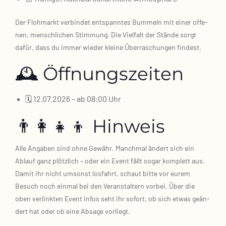
Der Floh­markt ver­bin­det ent­spann­tes Bum­meln mit einer offe­
nen, mensch­li­chen Stim­mung. Die Viel­falt der Stän­de sorgt
dafür, dass du immer wie­der klei­ne Über­ra­schun­gen fin­dest.
🕰️ Öffnungszeiten
🗓️ 12.07.2026 – ab 08:00 Uhr
👨‍👩‍👧‍👦 Hinweis
Alle Anga­ben sind ohne Gewähr. Manch­mal ändert sich ein
Ablauf ganz plötz­lich – oder ein Event fällt sogar kom­plett aus.
Damit ihr nicht umsonst los­fahrt, schaut bit­te vor eurem
Besuch noch ein­mal bei den Ver­an­stal­tern vor­bei. Über die
oben ver­link­ten Event Infos seht ihr sofort, ob sich etwas geän­
dert hat oder ob eine Absa­ge vor­liegt.