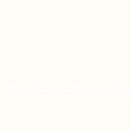
ZUM
ZUM
ZUM
ZUM
ZUM
ZUM
EVENT
FLOHMARKT
BIIKEBRENNEN
KARAOKE
JAHRMARKT
WEIHNACHT
KALENDER
KALENDER
KALENDER
KALENDER
KALENDER
KALENDER