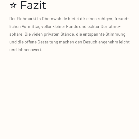
⭐ Fazit
Der Floh­markt in Obern­wohl­de bie­tet dir einen ruhi­gen, freund­
li­chen Vor­mit­tag vol­ler klei­ner Fun­de und ech­ter Dorf­at­mo­
sphä­re. Die vie­len pri­va­ten Stän­de, die ent­spann­te Stim­mung
und die offe­ne Gestal­tung machen den Besuch ange­nehm leicht
und loh­nens­wert.