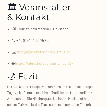
🏛️ Veranstalter
& Kontakt
🏛️ Tou­rist Infor­ma­ti­on Glück­stadt
📞 +49 (0)4124 93 75 85
✉️
info@glueckstadt-tourismus.de
🌐
https://glueckstadt-tourismus.de/
🌙 Fazit
Die Glück­städ­ter Mat­jes­wo­chen 2026 bie­ten dir vier ent­spann­te
Tage vol­ler Genuss, mari­ti­mer Tra­di­ti­on und som­mer­li­cher
Atmo­sphä­re. Die Mischung aus Kuli­na­rik, Musik und his­to­ri­
schem Flair macht das Fest zu einem beson­de­ren Erleb­nis.