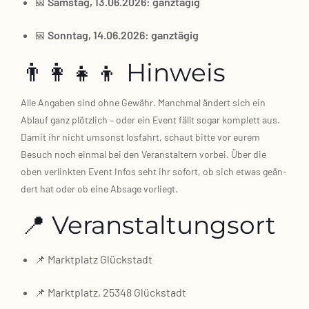
📅
Sams­tag, 13.06.2026: ganz­tä­gig
📅
Sonn­tag, 14.06.2026: ganz­tä­gig
👨‍👩‍👧‍👦 Hinweis
Alle Anga­ben sind ohne Gewähr. Manch­mal ändert sich ein
Ablauf ganz plötz­lich – oder ein Event fällt sogar kom­plett aus.
Damit ihr nicht umsonst los­fahrt, schaut bit­te vor eurem
Besuch noch ein­mal bei den Ver­an­stal­tern vor­bei. Über die
oben ver­link­ten Event Infos seht ihr sofort, ob sich etwas geän­
dert hat oder ob eine Absa­ge vor­liegt.
📍 Veranstaltungsort
📌 Markt­platz Glück­stadt
📌 Markt­platz, 25348 Glück­stadt