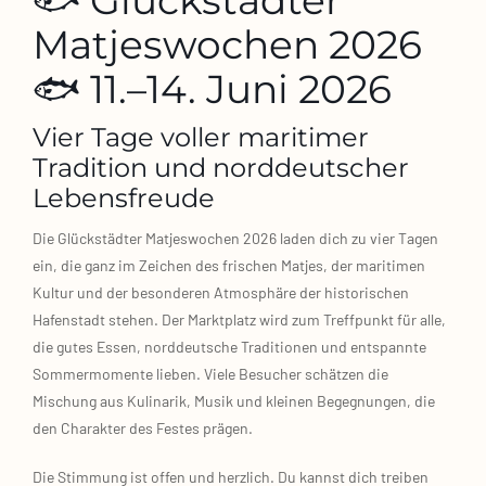
Matjeswochen 2026
🐟 11.–14. Juni 2026
Vier Tage voller maritimer
Tradition und norddeutscher
Lebensfreude
Die Glück­städ­ter Mat­jes­wo­chen 2026 laden dich zu vier Tagen
ein, die ganz im Zei­chen des fri­schen Mat­jes, der mari­ti­men
Kul­tur und der beson­de­ren Atmo­sphä­re der his­to­ri­schen
Hafen­stadt ste­hen. Der Markt­platz wird zum Treff­punkt für alle,
die gutes Essen, nord­deut­sche Tra­di­tio­nen und ent­spann­te
Som­mer­mo­men­te lie­ben. Vie­le Besu­cher schät­zen die
Mischung aus Kuli­na­rik, Musik und klei­nen Begeg­nun­gen, die
den Cha­rak­ter des Fes­tes prä­gen.
Die Stim­mung ist offen und herz­lich. Du kannst dich trei­ben