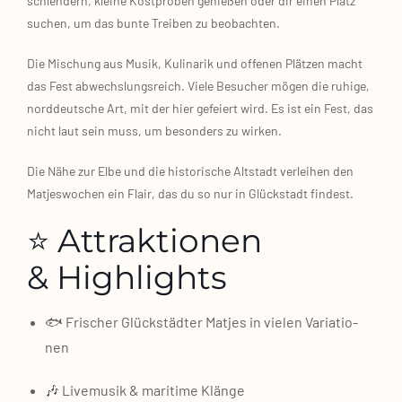
schlen­dern, klei­ne Kost­pro­ben genie­ßen oder dir einen Platz
suchen, um das bun­te Trei­ben zu beob­ach­ten.
Die Mischung aus Musik, Kuli­na­rik und offe­nen Plät­zen macht
das Fest abwechs­lungs­reich. Vie­le Besu­cher mögen die ruhi­ge,
nord­deut­sche Art, mit der hier gefei­ert wird. Es ist ein Fest, das
nicht laut sein muss, um beson­ders zu wir­ken.
Die Nähe zur Elbe und die his­to­ri­sche Alt­stadt ver­lei­hen den
Mat­jes­wo­chen ein Flair, das du so nur in Glück­stadt fin­dest.
⭐ Attraktionen
& Highlights
🐟 Fri­scher Glück­städ­ter Mat­jes in vie­len Varia­tio­
nen
🎶 Live­mu­sik & mari­ti­me Klän­ge