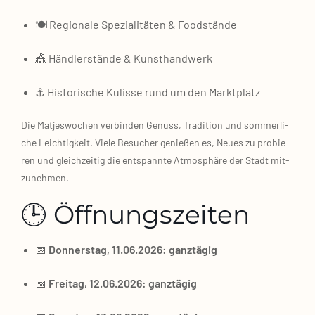
🍽️ Regio­na­le Spe­zia­li­tä­ten & Food­stän­de
🎪 Händ­ler­stän­de & Kunst­hand­werk
⚓ His­to­ri­sche Kulis­se rund um den Markt­platz
Die Mat­jes­wo­chen ver­bin­den Genuss, Tra­di­ti­on und som­mer­li­
che Leich­tig­keit. Vie­le Besu­cher genie­ßen es, Neu­es zu pro­bie­
ren und gleich­zei­tig die ent­spann­te Atmo­sphä­re der Stadt mit­
zu­neh­men.
🕒 Öffnungszeiten
📅
Don­ners­tag, 11.06.2026: ganz­tä­gig
📅
Frei­tag, 12.06.2026: ganz­tä­gig