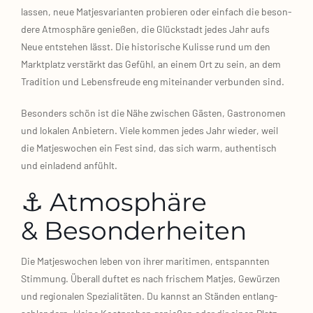
las­sen, neue Mat­jes­va­ri­an­ten pro­bie­ren oder ein­fach die beson­
de­re Atmo­sphä­re genie­ßen, die Glück­stadt jedes Jahr aufs
Neue ent­ste­hen lässt. Die his­to­ri­sche Kulis­se rund um den
Markt­platz ver­stärkt das Gefühl, an einem Ort zu sein, an dem
Tra­di­ti­on und Lebens­freu­de eng mit­ein­an­der ver­bun­den sind.
Beson­ders schön ist die Nähe zwi­schen Gäs­ten, Gas­tro­no­men
und loka­len Anbie­tern. Vie­le kom­men jedes Jahr wie­der, weil
die Mat­jes­wo­chen ein Fest sind, das sich warm, authen­tisch
und ein­la­dend anfühlt.
⚓ Atmosphäre
& Besonderheiten
Die Mat­jes­wo­chen leben von ihrer mari­ti­men, ent­spann­ten
Stim­mung. Über­all duf­tet es nach fri­schem Mat­jes, Gewür­zen
und regio­na­len Spe­zia­li­tä­ten. Du kannst an Stän­den ent­lang­