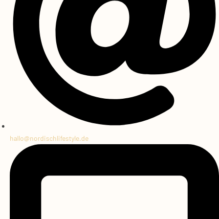
hallo@
nordischlifestyle.de