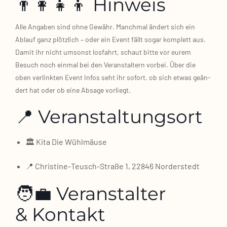
👨‍👩‍👧‍👦 Hinweis
Alle Anga­ben sind ohne Gewähr. Manch­mal ändert sich ein
Ablauf ganz plötz­lich – oder ein Event fällt sogar kom­plett aus.
Damit ihr nicht umsonst los­fahrt, schaut bit­te vor eurem
Besuch noch ein­mal bei den Ver­an­stal­tern vor­bei. Über die
oben ver­link­ten Event Infos seht ihr sofort, ob sich etwas geän­
dert hat oder ob eine Absa­ge vor­liegt.
📍 Veranstaltungsort
🏛️ Kita Die Wühl­mäu­se
📍 Christine‑Teusch‑Straße 1, 22846 Nor­der­stedt
🧑‍💼 Veranstalter
& Kontakt