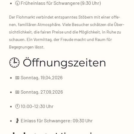
🕤 Früh­ein­lass für Schwan­ge­re (9:30 Uhr)
Der Floh­markt ver­bin­det ent­spann­tes Stö­bern mit einer offe­
nen, fami­liä­ren Atmo­sphä­re. Vie­le Besu­cher schät­zen die Über­
sicht­lich­keit, die fai­ren Prei­se und die Mög­lich­keit, in Ruhe zu
schau­en. Ein Vor­mit­tag, der Freu­de macht und Raum für
Begeg­nun­gen lässt.
🕒 Öffnungszeiten
📅 Sonn­tag, 19.04.2026
📅 Sonn­tag, 27.09.2026
🕙 10:00–12:30 Uhr
🤰 Ein­lass für Schwan­ge­re: 09:30 Uhr