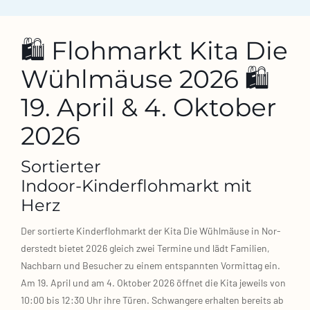
🛍️ Flohmarkt Kita Die
Wühlmäuse 2026 🛍️
19. April & 4. Oktober
2026
Sortierter
Indoor‑Kinderflohmarkt mit
Herz
Der sor­tier­te Kin­der­floh­markt der Kita Die Wühl­mäu­se in Nor­
der­stedt bie­tet 2026 gleich zwei Ter­mi­ne und lädt Fami­li­en,
Nach­barn und Besu­cher zu einem ent­spann­ten Vor­mit­tag ein.
Am 19. April und am 4. Okto­ber 2026 öff­net die Kita jeweils von
10:00 bis 12:30 Uhr ihre Türen. Schwan­ge­re erhal­ten bereits ab