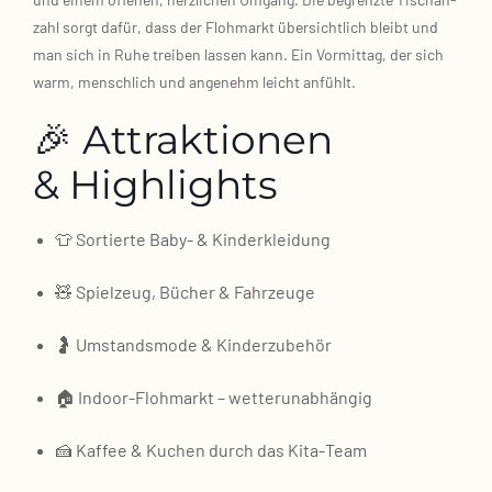
zahl sorgt dafür, dass der Floh­markt über­sicht­lich bleibt und
man sich in Ruhe trei­ben las­sen kann. Ein Vor­mit­tag, der sich
warm, mensch­lich und ange­nehm leicht anfühlt.
🎉 Attraktionen
& Highlights
👕 Sor­tier­te Baby‑ & Kin­der­klei­dung
🧸 Spiel­zeug, Bücher & Fahr­zeu­ge
🤰 Umstands­mo­de & Kin­der­zu­be­hör
🏠 Indoor‑Flohmarkt – wet­ter­un­ab­hän­gig
🍰 Kaf­fee & Kuchen durch das Kita‑Team