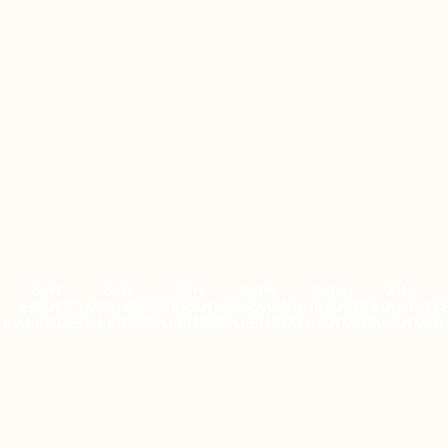
ZUM
ZUM
ZUM
ZUM
ZUM
ZUM
EVENT
FLOHMARKT
BIIKEBRENNEN
KARAOKE
JAHRMARKT
WEIHNACHT
KALENDER
KALENDER
KALENDER
KALENDER
KALENDER
KALENDER