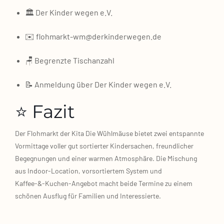
🏛️ Der Kin­der wegen e.V.
✉️ flohmarkt-wm@derkinderwegen.de
🪑 Begrenz­te Tischan­zahl
📝 Anmel­dung über Der Kin­der wegen e.V.
⭐ Fazit
Der Floh­markt der Kita Die Wühl­mäu­se bie­tet zwei ent­spann­te
Vor­mit­ta­ge vol­ler gut sor­tier­ter Kin­der­sa­chen, freund­li­cher
Begeg­nun­gen und einer war­men Atmo­sphä­re. Die Mischung
aus Indoor‑Location, vor­sor­tier­tem Sys­tem und
Kaffee‑&‑Kuchen‑Angebot macht bei­de Ter­mi­ne zu einem
schö­nen Aus­flug für Fami­li­en und Inter­es­sier­te.