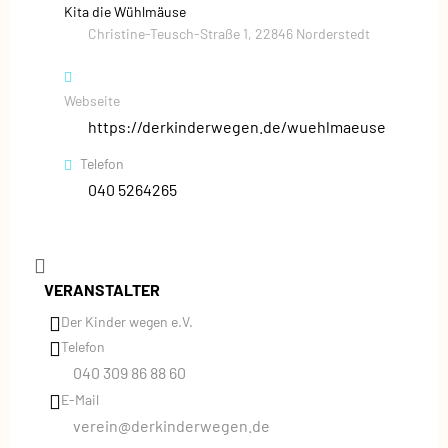
Kita die Wühlmäuse
Christine-Teusch-Straße 1, 22846 Norderstedt
Webseite
https://derkinderwegen.de/wuehlmaeuse
Telefon
040 5264265
VERANSTALTER
Der Kinder wegen e.V.
Telefon
040 309 86 88 60
E-Mail
verein@derkinderwegen.de