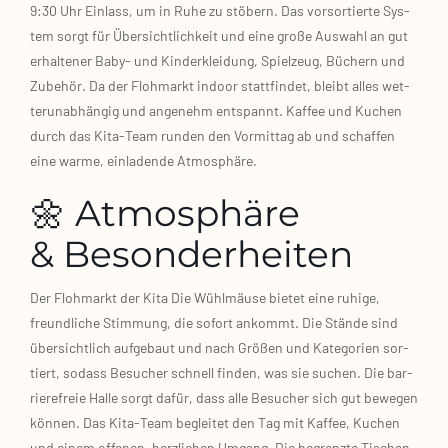
9:30 Uhr Ein­lass, um in Ruhe zu stö­bern. Das vor­sor­tier­te Sys­
tem sorgt für Über­sicht­lich­keit und eine gro­ße Aus­wahl an gut
erhal­te­ner Baby‑ und Kin­der­klei­dung, Spiel­zeug, Büchern und
Zube­hör. Da der Floh­markt indoor statt­fin­det, bleibt alles wet­
ter­un­ab­hän­gig und ange­nehm ent­spannt. Kaf­fee und Kuchen
durch das Kita‑Team run­den den Vor­mit­tag ab und schaf­fen
eine war­me, ein­la­den­de Atmo­sphä­re.
🌼 Atmosphäre
& Besonderheiten
Der Floh­markt der Kita Die Wühl­mäu­se bie­tet eine ruhi­ge,
freund­li­che Stim­mung, die sofort ankommt. Die Stän­de sind
über­sicht­lich auf­ge­baut und nach Grö­ßen und Kate­go­rien sor­
tiert, sodass Besu­cher schnell fin­den, was sie suchen. Die bar­
rie­re­freie Hal­le sorgt dafür, dass alle Besu­cher sich gut bewe­gen
kön­nen. Das Kita‑Team beglei­tet den Tag mit Kaf­fee, Kuchen
und einem offe­nen, herz­li­chen Umgang. Die begrenz­te Tischan­