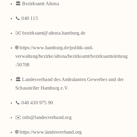
🏛️ Bezirks­amt Alto­na
📞 040 115
✉️ bezirksamt@altona.hamburg.de
🌐
https://www.hamburg.de/politik-und-
verwaltung/bezirke/altona/bezirksamt/bezirksamtsleitung
-50708
🏛️ Lan­des­ver­band des Ambu­lan­ten Gewer­bes und der
Schau­stel­ler Ham­burg e.V.
📞 040 430 975 90
✉️ info@landesverband.org
🌐
https://www.landesverband.org