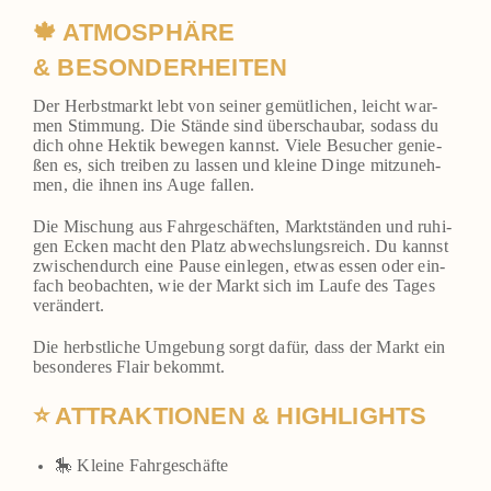
🍁 ATMOSPHÄRE
& BESONDERHEITEN
Der Herbst­markt lebt von sei­ner gemüt­li­chen, leicht war­
men Stim­mung. Die Stän­de sind über­schau­bar, sodass du
dich ohne Hek­tik bewe­gen kannst. Vie­le Besu­cher genie­
ßen es, sich trei­ben zu las­sen und klei­ne Din­ge mit­zu­neh­
men, die ihnen ins Auge fal­len.
Die Mischung aus Fahr­ge­schäf­ten, Markt­stän­den und ruhi­
gen Ecken macht den Platz abwechs­lungs­reich. Du kannst
zwi­schen­durch eine Pau­se ein­le­gen, etwas essen oder ein­
fach beob­ach­ten, wie der Markt sich im Lau­fe des Tages
ver­än­dert.
Die herbst­li­che Umge­bung sorgt dafür, dass der Markt ein
beson­de­res Flair bekommt.
⭐ ATTRAKTIONEN & HIGHLIGHTS
🎠 Klei­ne Fahr­ge­schäf­te