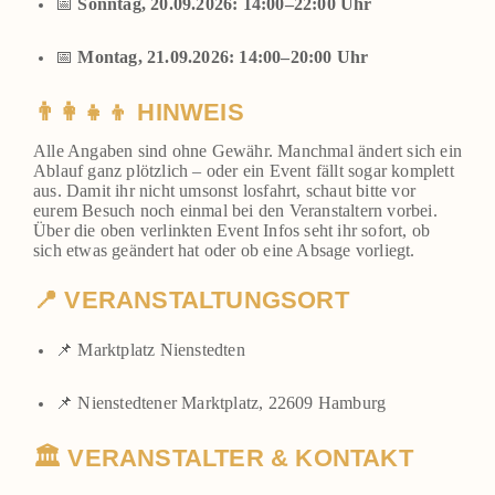
📅
Sonn­tag, 20.09.2026: 14:00–22:00 Uhr
📅
Mon­tag, 21.09.2026: 14:00–20:00 Uhr
👨‍👩‍👧‍👦 HINWEIS
Alle Anga­ben sind ohne Gewähr. Manch­mal ändert sich ein
Ablauf ganz plötz­lich – oder ein Event fällt sogar kom­plett
aus. Damit ihr nicht umsonst los­fahrt, schaut bit­te vor
eurem Besuch noch ein­mal bei den Ver­an­stal­tern vor­bei.
Über die oben ver­link­ten Event Infos seht ihr sofort, ob
sich etwas geän­dert hat oder ob eine Absa­ge vor­liegt.
📍 VERANSTALTUNGSORT
📌 Markt­platz Nien­sted­ten
📌 Nien­sted­te­ner Markt­platz, 22609 Ham­burg
🏛️ VERANSTALTER & KONTAKT