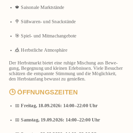
🍁 Sai­so­na­le Markt­stän­de
🍭 Süß­wa­ren- und Snack­stän­de
🎯 Spiel- und Mit­ma­ch­an­ge­bo­te
🎪 Herbst­li­che Atmo­sphä­re
Der Herbst­markt bie­tet eine ruhi­ge Mischung aus Bewe­
gung, Begeg­nung und klei­nen Erleb­nis­sen. Vie­le Besu­cher
schät­zen die ent­spann­te Stim­mung und die Mög­lich­keit,
den Herbst­an­fang bewusst zu genie­ßen.
🕒 ÖFFNUNGSZEITEN
📅
Frei­tag, 18.09.2026: 14:00–22:00 Uhr
📅
Sams­tag, 19.09.2026: 14:00–22:00 Uhr