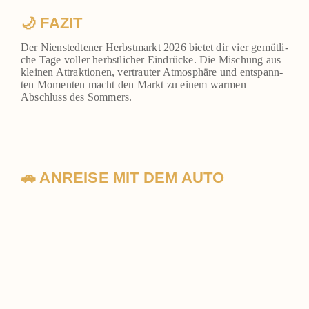
🌙 FAZIT
Der Nien­sted­te­ner Herbst­markt 2026 bie­tet dir vier gemüt­li­
che Tage vol­ler herbst­li­cher Ein­drü­cke. Die Mischung aus
klei­nen Attrak­tio­nen, ver­trau­ter Atmo­sphä­re und ent­spann­
ten Momen­ten macht den Markt zu einem war­men
Abschluss des Som­mers.
🚗 ANREISE MIT DEM AUTO