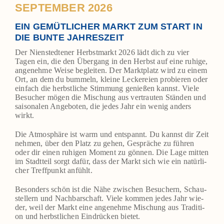
SEPTEMBER 2026
EIN GEMÜTLICHER MARKT ZUM START IN
DIE BUNTE JAHRESZEIT
Der Nien­sted­te­ner Herbst­markt 2026 lädt dich zu vier
Tagen ein, die den Über­gang in den Herbst auf eine ruhi­ge,
ange­neh­me Wei­se beglei­ten. Der Markt­platz wird zu einem
Ort, an dem du bum­meln, klei­ne Lecke­rei­en pro­bie­ren oder
ein­fach die herbst­li­che Stim­mung genie­ßen kannst. Vie­le
Besu­cher mögen die Mischung aus ver­trau­ten Stän­den und
sai­so­na­len Ange­bo­ten, die jedes Jahr ein wenig anders
wirkt.
Die Atmo­sphä­re ist warm und ent­spannt. Du kannst dir Zeit
neh­men, über den Platz zu gehen, Gesprä­che zu füh­ren
oder dir einen ruhi­gen Moment zu gön­nen. Die Lage mit­ten
im Stadt­teil sorgt dafür, dass der Markt sich wie ein natür­li­
cher Treff­punkt anfühlt.
Beson­ders schön ist die Nähe zwi­schen Besu­chern, Schau­
stel­lern und Nach­bar­schaft. Vie­le kom­men jedes Jahr wie­
der, weil der Markt eine ange­neh­me Mischung aus Tra­di­ti­
on und herbst­li­chen Ein­drü­cken bie­tet.