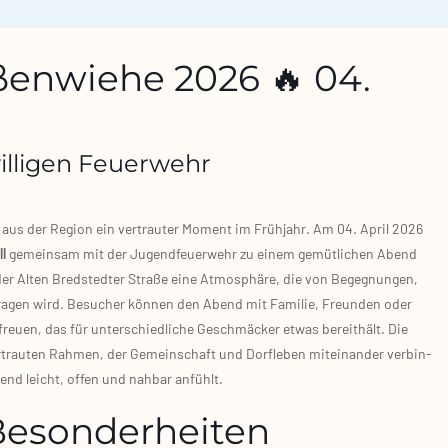
ßenwiehe 2026 🔥 04.
illigen Feuerwehr
en aus der Regi­on ein ver­trau­ter Moment im Früh­jahr. Am 04. April 2026
l
gemein­sam mit der Jugend­feu­er­wehr zu einem gemüt­li­chen Abend
er Alten Bred­sted­ter Stra­ße eine Atmo­sphä­re, die von Begeg­nun­gen,
­gen wird. Besu­cher kön­nen den Abend mit Fami­lie, Freun­den oder
reu­en, das für unter­schied­li­che Geschmä­cker etwas bereit­hält. Die
er­trau­ten Rah­men, der Gemein­schaft und Dorf­le­ben mit­ein­an­der ver­bin­
bend leicht, offen und nah­bar anfühlt.
Besonderheiten