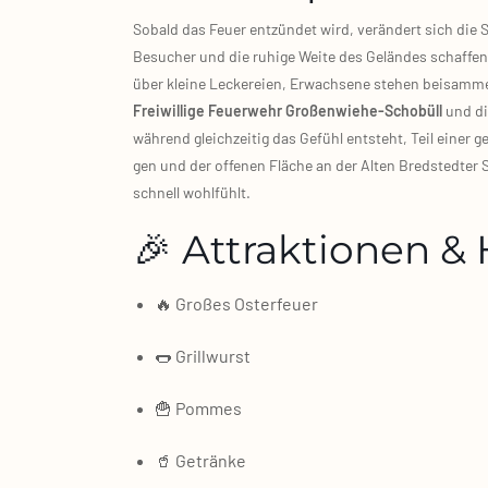
Sobald das Feu­er ent­zün­det wird, ver­än­dert sich di
Besu­cher und die ruhi­ge Wei­te des Gelän­des schaf­fen
über klei­ne Lecke­rei­en, Erwach­se­ne ste­hen bei­sam
Frei­wil­li­ge Feu­er­wehr Großenwiehe‑Schobüll
und die
wäh­rend gleich­zei­tig das Gefühl ent­steht, Teil einer g
gen und der offe­nen Flä­che an der Alten Bred­sted­ter
schnell wohl­fühlt.
🎉 Attraktionen & 
🔥 Gro­ßes Oster­feu­er
🌭 Grill­wurst
🍟 Pom­mes
🥤 Geträn­ke