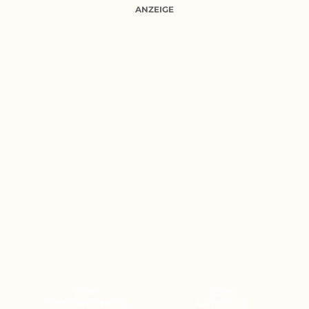
ANZEIGE
ZUM
ZUM
BIIKEBRENNEN
KARAOKE