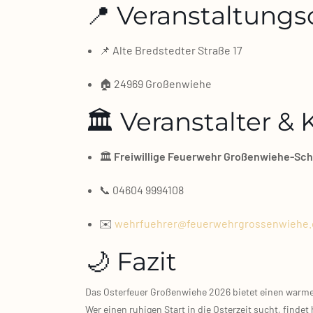
📍 Veranstaltungs
📌 Alte Bred­sted­ter Stra­ße 17
🏠 24969 Gro­ßen­wie­he
🏛️ Veranstalter &
🏛️
Frei­wil­li­ge Feu­er­wehr Großenwiehe‑Sc
📞 04604 9994108
✉️
wehrfuehrer@feuerwehrgrossenwiehe.
🌙 Fazit
Das Oster­feu­er Gro­ßen­wie­he 2026 bie­tet einen war­men
Wer einen ruhi­gen Start in die Oster­zeit sucht, fin­d