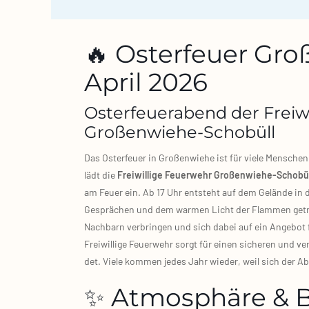
🔥 Osterfeuer Gro
April 2026
Osterfeuerabend der Freiw
Großenwiehe‑Schobüll
Das Oster­feu­er in Gro­ßen­wie­he ist für vie­le Men­sch
lädt die
Frei­wil­li­ge Feu­er­wehr Großenwiehe‑Schobül
am Feu­er ein. Ab 17 Uhr ent­steht auf dem Gelän­de in d
Gesprä­chen und dem war­men Licht der Flam­men getra
Nach­barn ver­brin­gen und sich dabei auf ein Ange­bot f
Frei­wil­li­ge Feu­er­wehr sorgt für einen siche­ren und v
det. Vie­le kom­men jedes Jahr wie­der, weil sich der A
✨ Atmosphäre & 