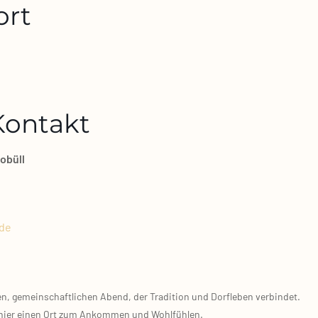
ort
 Kontakt
hobüll
de
, gemein­schaft­li­chen Abend, der Tra­di­ti­on und Dorf­le­ben ver­bin­det.
et hier einen Ort zum Ankom­men und Wohl­füh­len.