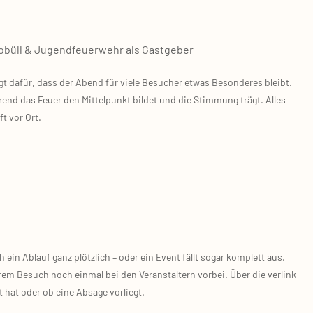
obüll & Jugend­feu­er­wehr als Gast­ge­ber
 dafür, dass der Abend für vie­le Besu­cher etwas Beson­de­res bleibt.
­rend das Feu­er den Mit­tel­punkt bil­det und die Stim­mung trägt. Alles
t vor Ort.
in Ablauf ganz plötz­lich – oder ein Event fällt sogar kom­plett aus.
em Besuch noch ein­mal bei den Ver­an­stal­tern vor­bei. Über die ver­link­
 hat oder ob eine Absa­ge vor­liegt.