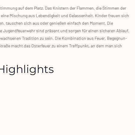
e Stim­mung auf dem Platz. Das Knis­tern der Flam­men, die Stim­men der
 eine Mischung aus Leben­dig­keit und Gelas­sen­heit. Kin­der freu­en sich
­men, tau­schen sich aus oder genie­ßen ein­fach den Moment. Die
 Jugend­feu­er­wehr sind prä­sent und sor­gen für einen siche­ren Ablauf,
ewach­se­nen Tra­di­ti­on zu sein. Die Kom­bi­na­ti­on aus Feu­er, Begeg­nun­
 Stra­ße macht das Oster­feu­er zu einem Treff­punkt, an dem man sich
Highlights