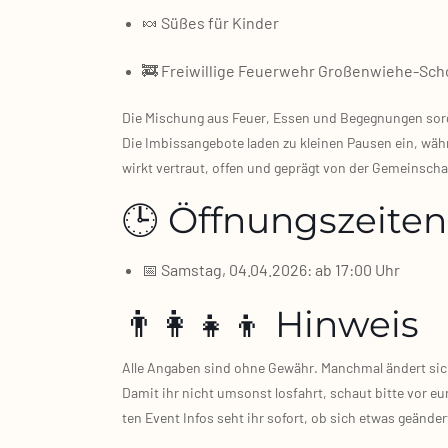
🍬 Süßes für Kin­der
🚒 Frei­wil­li­ge Feu­er­wehr Großenwiehe‑Sch
Die Mischung aus Feu­er, Essen und Begeg­nun­gen sorgt
Die Imbiss­an­ge­bo­te laden zu klei­nen Pau­sen ein, wäh
wirkt ver­traut, offen und geprägt von der Gemein­schaf
🕒 Öffnungszeiten
📅 Sams­tag, 04.04.2026: ab 17:00 Uhr
👨‍👩‍👧‍👦 Hinweis
Alle Anga­ben sind ohne Gewähr. Manch­mal ändert sich e
Damit ihr nicht umsonst los­fahrt, schaut bit­te vor eur
ten Event Infos seht ihr sofort, ob sich etwas geän­dert