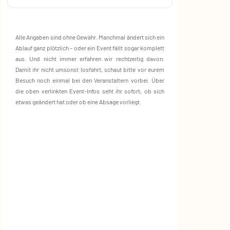
Alle Angaben sind ohne Gewähr. Manchmal ändert sich ein
Ablauf ganz plötzlich – oder ein Event fällt sogar komplett
aus. Und nicht immer erfahren wir rechtzeitig davon.
Damit ihr nicht umsonst losfahrt, schaut bitte vor eurem
Besuch noch einmal bei den Veranstaltern vorbei. Über
die oben verlinkten Event‑Infos seht ihr sofort, ob sich
etwas geändert hat oder ob eine Absage vorliegt.