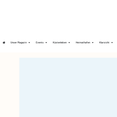
Unser Magazin
Events
Küstenleben
Heimathafen
Klarsicht