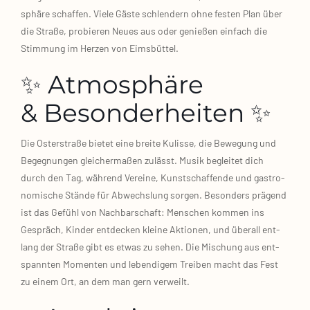
sphä­re schaf­fen. Vie­le Gäs­te schlen­dern ohne fes­ten Plan über
die Stra­ße, pro­bie­ren Neu­es aus oder genie­ßen ein­fach die
Stim­mung im Her­zen von Eims­büt­tel.
✨ Atmosphäre
& Besonderheiten ✨
Die Oster­stra­ße bie­tet eine brei­te Kulis­se, die Bewe­gung und
Begeg­nun­gen glei­cher­ma­ßen zulässt. Musik beglei­tet dich
durch den Tag, wäh­rend Ver­ei­ne, Kunst­schaf­fen­de und gas­tro­
no­mi­sche Stän­de für Abwechs­lung sor­gen. Beson­ders prä­gend
ist das Gefühl von Nach­bar­schaft: Men­schen kom­men ins
Gespräch, Kin­der ent­de­cken klei­ne Aktio­nen, und über­all ent­
lang der Stra­ße gibt es etwas zu sehen. Die Mischung aus ent­
spann­ten Momen­ten und leben­di­gem Trei­ben macht das Fest
zu einem Ort, an dem man gern ver­weilt.