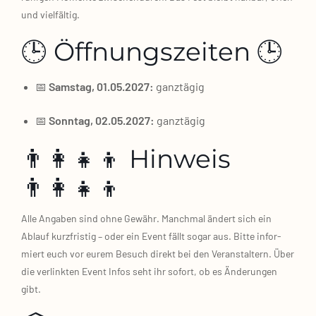
und viel­fäl­tig.
🕒 Öffnungszeiten 🕒
📅
Sams­tag, 01.05.2027:
ganz­tä­gig
📅
Sonn­tag, 02.05.2027:
ganz­tä­gig
👨‍👩‍👧‍👦 Hinweis
👨‍👩‍👧‍👦
Alle Anga­ben sind ohne Gewähr. Manch­mal ändert sich ein
Ablauf kurz­fris­tig – oder ein Event fällt sogar aus. Bit­te infor­
miert euch vor eurem Besuch direkt bei den Ver­an­stal­tern. Über
die ver­link­ten Event Infos seht ihr sofort, ob es Ände­run­gen
gibt.