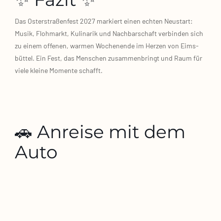
Das Oster­stra­ßen­fest 2027 mar­kiert einen ech­ten Neu­start:
Musik, Floh­markt, Kuli­na­rik und Nach­bar­schaft ver­bin­den sich
zu einem offe­nen, war­men Wochen­en­de im Her­zen von Eims­
büt­tel. Ein Fest, das Men­schen zusam­men­bringt und Raum für
vie­le klei­ne Momen­te schafft.
🚗 Anreise mit dem
Auto