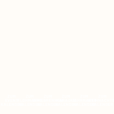
ZUM
ZUM
ZUM
ZUM
ZUM
ZUM
EVENT
FLOHMARKT
BIIKEBRENNEN
KARAOKE
JAHRMARKT
WEIHNACHT
KALENDER
KALENDER
KALENDER
KALENDER
KALENDER
KALENDER