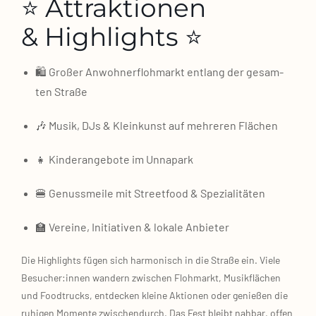
⭐ Attraktionen
& Highlights ⭐
🛍️ Gro­ßer Anwoh­ner­floh­markt ent­lang der gesam­
ten Stra­ße
🎶 Musik, DJs & Klein­kunst auf meh­re­ren Flä­chen
👧 Kin­der­an­ge­bo­te im Unna­park
🍔 Genuss­mei­le mit Street­food & Spe­zia­li­tä­ten
🏫 Ver­ei­ne, Initia­ti­ven & loka­le Anbie­ter
Die High­lights fügen sich har­mo­nisch in die Stra­ße ein. Vie­le
Besucher:innen wan­dern zwi­schen Floh­markt, Musik­flä­chen
und Food­trucks, ent­de­cken klei­ne Aktio­nen oder genie­ßen die
ruhi­gen Momen­te zwi­schen­durch. Das Fest bleibt nah­bar, offen