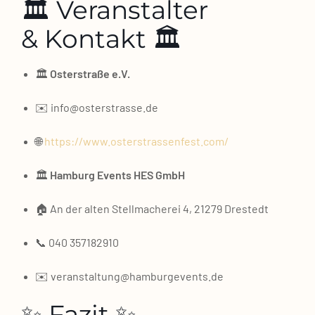
🏛️ Veranstalter
& Kontakt 🏛️
🏛️
Oster­stra­ße e.V.
✉️ info@osterstrasse.de
🌐
https://www.osterstrassenfest.com/
🏛️
Ham­burg Events HES GmbH
🏠 An der alten Stell­ma­che­rei 4, 21279 Dre­stedt
📞 040 357182910
✉️ veranstaltung@hamburgevents.de
✨ Fazit ✨