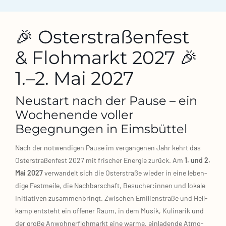
🎉 Osterstraßenfest
& Flohmarkt 2027 🎉
1.–2. Mai 2027
Neustart nach der Pause – ein
Wochenende voller
Begegnungen in Eimsbüttel
Nach der not­wen­di­gen Pau­se im ver­gan­ge­nen Jahr kehrt das
Oster­stra­ßen­fest 2027 mit fri­scher Ener­gie zurück. Am
1. und 2.
Mai 2027
ver­wan­delt sich die Oster­stra­ße wie­der in eine leben­
di­ge Fest­mei­le, die Nach­bar­schaft, Besucher:innen und loka­le
Initia­ti­ven zusam­men­bringt. Zwi­schen Emi­li­en­stra­ße und Hell­
kamp ent­steht ein offe­ner Raum, in dem Musik, Kuli­na­rik und
der gro­ße Anwoh­ner­floh­markt eine war­me, ein­la­den­de Atmo­