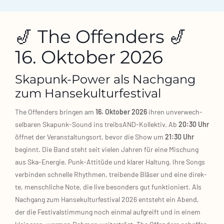
🎷 The Offenders 🎷
16. Oktober 2026
Skapunk‑Power als Nachgang
zum Hansekulturfestival
The Offen­ders brin­gen am
16. Okto­ber 2026
ihren unver­wech­
sel­ba­ren Skapunk‑Sound ins treibsAND‑Kollektiv. Ab
20:30 Uhr
öff­net der Ver­an­stal­tungs­ort, bevor die Show um
21:30 Uhr
beginnt. Die Band steht seit vie­len Jah­ren für eine Mischung
aus Ska‑Energie, Punk‑Attitüde und kla­rer Hal­tung. Ihre Songs
ver­bin­den schnel­le Rhyth­men, trei­ben­de Blä­ser und eine direk­
te, mensch­li­che Note, die live beson­ders gut funk­tio­niert. Als
Nach­gang zum Han­se­kul­tur­fes­ti­val 2026 ent­steht ein Abend,
der die Fes­ti­val­stim­mung noch ein­mal auf­greift und in einem