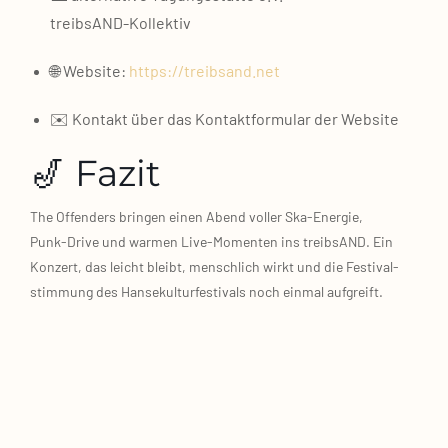
treibsAND‑Kollektiv
🌐 Web­site:
https://treibsand.net
✉️ Kon­takt über das Kon­takt­for­mu­lar der Web­site
🎷 Fazit
The Offen­ders brin­gen einen Abend vol­ler Ska‑Energie,
Punk‑Drive und war­men Live‑Momenten ins treib­sAND. Ein
Kon­zert, das leicht bleibt, mensch­lich wirkt und die Fes­ti­val­
stim­mung des Han­se­kul­tur­fes­ti­vals noch ein­mal auf­greift.