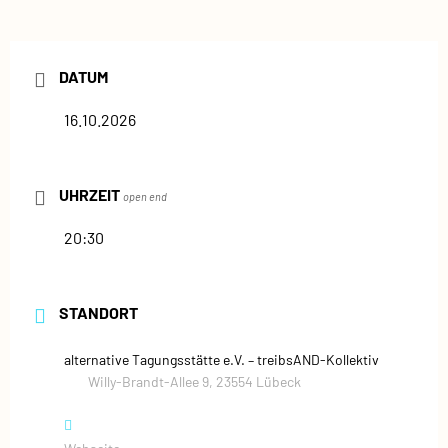
DATUM
16.10.2026
UHRZEIT
open end
20:30
STANDORT
alternative Tagungsstätte e.V. – treibsAND‑Kollektiv
Willy‑Brandt‑Allee 9, 23554 Lübeck