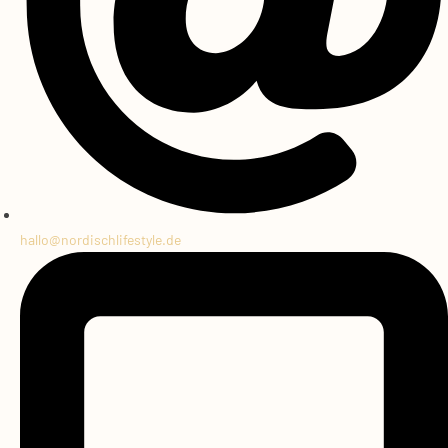
hallo@
nordischlifestyle.de