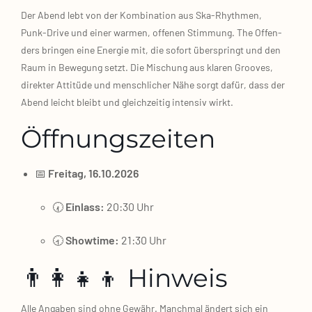
Der Abend lebt von der Kom­bi­na­ti­on aus Ska‑Rhythmen,
Punk‑Drive und einer war­men, offe­nen Stim­mung. The Offen­
ders brin­gen eine Ener­gie mit, die sofort über­springt und den
Raum in Bewe­gung setzt. Die Mischung aus kla­ren Groo­ves,
direk­ter Atti­tü­de und mensch­li­cher Nähe sorgt dafür, dass der
Abend leicht bleibt und gleich­zei­tig inten­siv wirkt.
Öffnungszeiten
📅
Frei­tag, 16.10.2026
🕢
Ein­lass:
20:30 Uhr
🕣
Show­time:
21:30 Uhr
👨‍👩‍👧‍👦 Hinweis
Alle Anga­ben sind ohne Gewähr. Manch­mal ändert sich ein