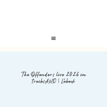
The Offenders live 2026 im
treibsAND | Lübeck