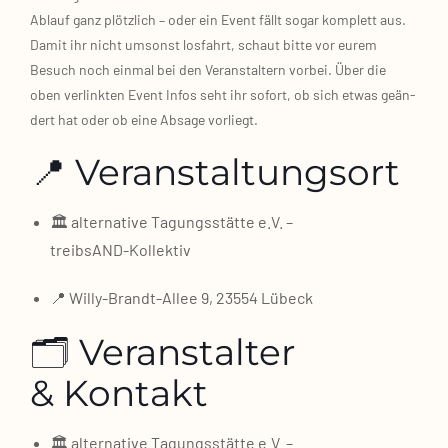
Ablauf ganz plötz­lich – oder ein Event fällt sogar kom­plett aus.
Damit ihr nicht umsonst los­fahrt, schaut bit­te vor eurem
Besuch noch ein­mal bei den Ver­an­stal­tern vor­bei. Über die
oben ver­link­ten Event Infos seht ihr sofort, ob sich etwas geän­
dert hat oder ob eine Absa­ge vor­liegt.
📍 Veranstaltungsort
🏛️ alter­na­ti­ve Tagungs­stät­te e.V. –
treibsAND‑Kollektiv
📍 Willy‑Brandt‑Allee 9, 23554 Lübeck
🗂️ Veranstalter
& Kontakt
🏛️ alter­na­ti­ve Tagungs­stät­te e.V. –