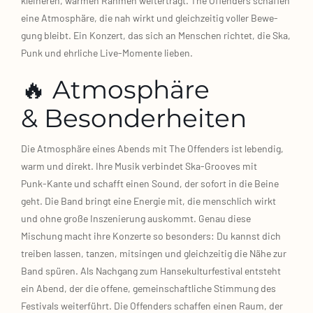
klei­ne­ren, war­men Rah­men wei­ter­trägt. The Offen­ders schaf­fen
eine Atmo­sphä­re, die nah wirkt und gleich­zei­tig vol­ler Bewe­
gung bleibt. Ein Kon­zert, das sich an Men­schen rich­tet, die Ska,
Punk und ehr­li­che Live‑Momente lie­ben.
🔥 Atmosphäre
& Besonderheiten
Die Atmo­sphä­re eines Abends mit The Offen­ders ist leben­dig,
warm und direkt. Ihre Musik ver­bin­det Ska‑Grooves mit
Punk‑Kante und schafft einen Sound, der sofort in die Bei­ne
geht. Die Band bringt eine Ener­gie mit, die mensch­lich wirkt
und ohne gro­ße Insze­nie­rung aus­kommt. Genau die­se
Mischung macht ihre Kon­zer­te so beson­ders: Du kannst dich
trei­ben las­sen, tan­zen, mit­sin­gen und gleich­zei­tig die Nähe zur
Band spü­ren. Als Nach­gang zum Han­se­kul­tur­fes­ti­val ent­steht
ein Abend, der die offe­ne, gemein­schaft­li­che Stim­mung des
Fes­ti­vals wei­ter­führt. Die Offen­ders schaf­fen einen Raum, der