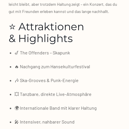
leicht bleibt, aber trotz­dem Hal­tung zeigt – ein Kon­zert, das du
gut mit Freun­den erle­ben kannst und das lan­ge nach­hallt.
⭐ Attraktionen
& Highlights
🎷 The Offen­ders – Ska­punk
🔥 Nach­gang zum Han­se­kul­tur­fes­ti­val
🎶 Ska‑Grooves & Punk‑Energie
💥 Tanz­ba­re, direk­te Live‑Atmosphäre
🌍 Inter­na­tio­na­le Band mit kla­rer Hal­tung
🎤 Inten­si­ver, nah­ba­rer Sound