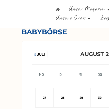
Unser Magazin
Unsere Crew
Koo
BABYBÖRSE
AUGUST 2
JULI
MO
DI
MI
DO
27
28
29
30