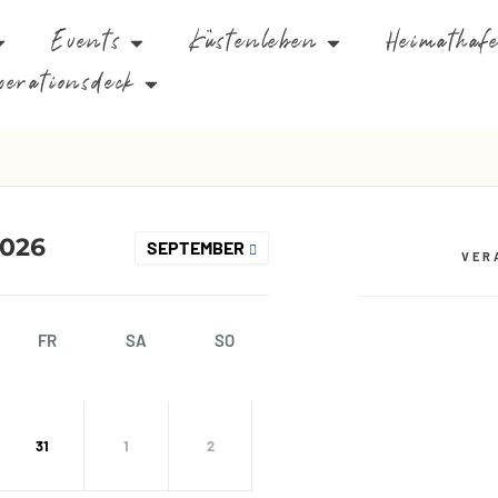
Events
Küstenleben
Heimathaf
perationsdeck
026
SEPTEMBER
VER
FR
SA
SO
31
1
2