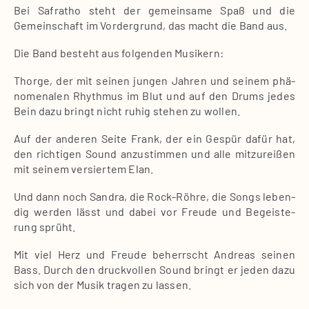
Bei Saf­ra­tho steht der gemein­sa­me Spaß und die
Gemein­schaft im Vor­der­grund, das macht die Band aus.
Die Band besteht aus fol­gen­den Musi­kern:
Thor­ge, der mit sei­nen jun­gen Jah­ren und sei­nem phä­
no­me­na­len Rhyth­mus im Blut und auf den Drums jedes
Bein dazu bringt nicht ruhig ste­hen zu wol­len.
Auf der ande­ren Sei­te Frank, der ein Gespür dafür hat,
den rich­ti­gen Sound anzu­stim­men und alle mit­zu­rei­ßen
mit sei­nem ver­sier­tem Elan.
Und dann noch San­dra, die Rock-Röh­re, die Songs leben­
dig wer­den lässt und dabei vor Freu­de und Begeis­te­
rung sprüht.
Mit viel Herz und Freu­de beherrscht Andre­as sei­nen
Bass. Durch den druck­vol­len Sound bringt er jeden dazu
sich von der Musik tra­gen zu las­sen.