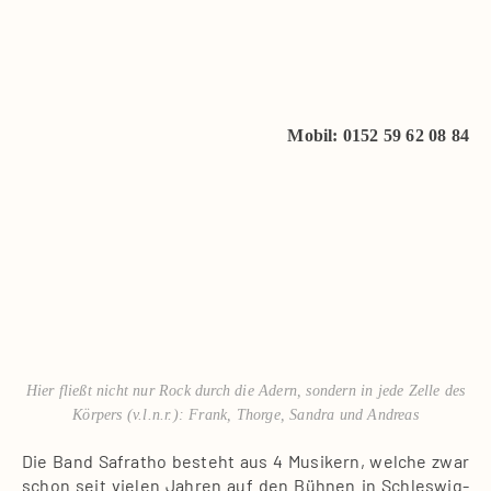
Mobil: 0152 59 62 08 84
Hier fließt nicht nur Rock durch die Adern, son­dern in jede Zel­le des
Kör­pers (v.l.n.r.): Frank, Thor­ge, San­dra und Andre­as
Die Band Saf­ra­tho besteht aus 4 Musi­kern, wel­che zwar
schon seit vie­len Jah­ren auf den Büh­nen in Schles­wig-