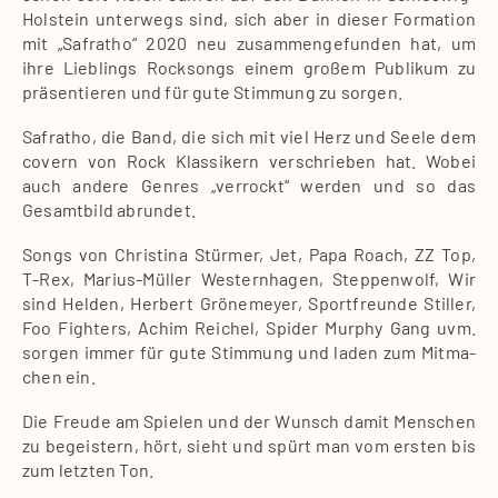
Hol­stein unter­wegs sind, sich aber in die­ser For­ma­ti­on
mit „Saf­ra­tho“ 2020 neu zusam­men­ge­fun­den hat, um
ihre Lieb­lings Rock­songs einem gro­ßem Publi­kum zu
prä­sen­tie­ren und für gute Stim­mung zu sor­gen.
Saf­ra­tho, die Band, die sich mit viel Herz und See­le dem
covern von Rock Klas­si­kern ver­schrie­ben hat. Wobei
auch ande­re Gen­res „ver­rockt“ wer­den und so das
Gesamt­bild abrun­det.
Songs von Chris­ti­na Stür­mer, Jet, Papa Roach, ZZ Top,
T‑Rex, Mari­us-Mül­ler Wes­tern­ha­gen, Step­pen­wolf, Wir
sind Hel­den, Her­bert Grö­ne­mey­er, Sport­freun­de Stil­ler,
Foo Figh­ters, Achim Rei­chel, Spi­der Mur­phy Gang uvm.
sor­gen immer für gute Stim­mung und laden zum Mit­ma­
chen ein.
Die Freu­de am Spie­len und der Wunsch damit Men­schen
zu begeis­tern, hört, sieht und spürt man vom ers­ten bis
zum letz­ten Ton.