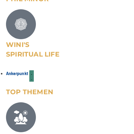
WINI'S
SPIRITUAL LIFE
Zukunftsvisionen | Horoskop
August/September 2026
26
HOROSKOP
Juli
Ankerpunkt
TOP THEMEN