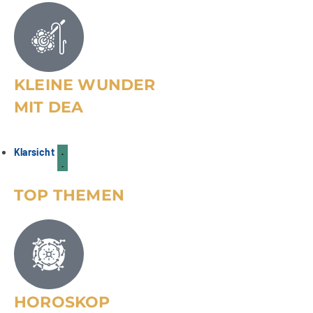
KLEINE WUNDER
MIT DEA
Ein Abschied verändert alles |
Bereitschaftspflege Teil 03
04
FAMILIE & KINDER
Aug.
Klarsicht
TOP THEMEN
HOROSKOP