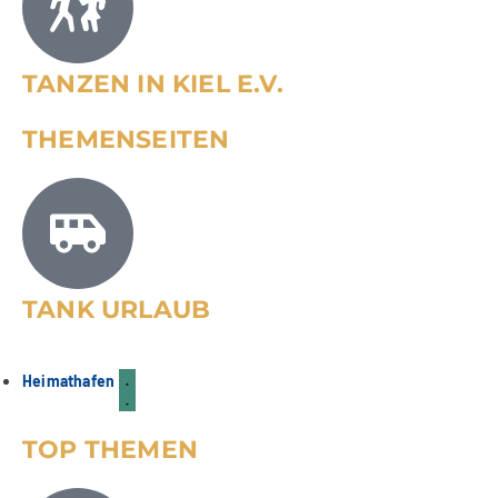
TANZEN IN KIEL E.V.
THEMENSEITEN
TANK URLAUB
Mettenhofer Stadtteilfest 2026: Familienfest
am 26.09.
03
FAMILIE & KINDER
Aug.
Heimathafen
TOP THEMEN