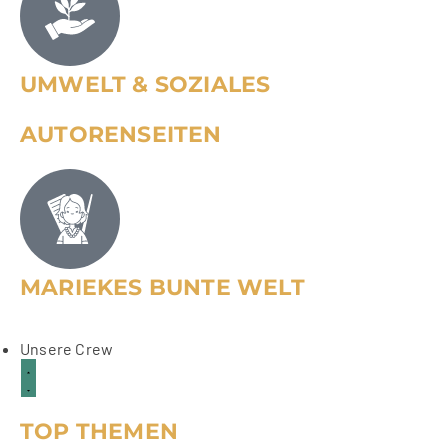
UMWELT & SOZIALES
AUTORENSEITEN
MARIEKES BUNTE WELT
Frühlingsfeste aus aller Welt
03
ANKERPUNKT
Apr.
Unsere Crew
TOP THEMEN