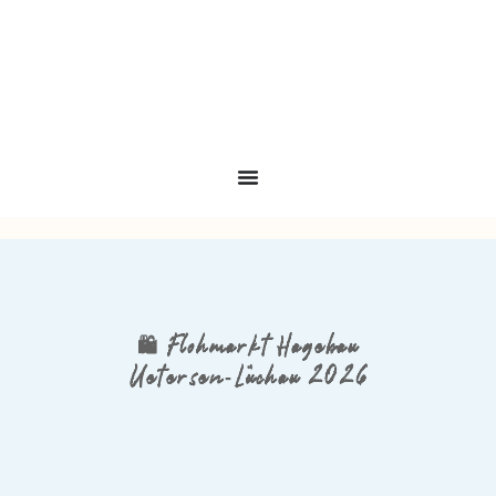
🛍️ Flohmarkt Hagebau
Uetersen‑Lüchau 2026