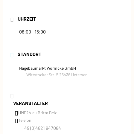
UHRZEIT
08:00 - 15:00
STANDORT
Hagebaumarkt Wörmcke GmbH
Wittstocker Str. 5 25436 Uetersen
VERANSTALTER
HMF24.eu Britta Belz
Telefon
+49 (0)4821 947084