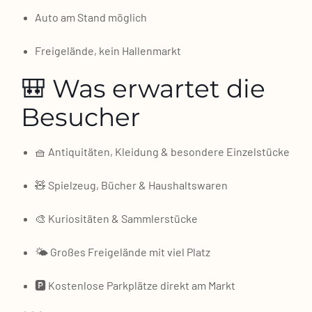
Auto am Stand mög­lich
Frei­ge­län­de, kein Hal­len­markt
🎒 Was erwartet die
Besucher
🧺 Anti­qui­tä­ten, Klei­dung & beson­de­re Ein­zel­stü­cke
🧸 Spiel­zeug, Bücher & Haus­halts­wa­ren
🎨 Kurio­si­tä­ten & Samm­ler­stü­cke
🌤️ Gro­ßes Frei­ge­län­de mit viel Platz
🅿️ Kos­ten­lo­se Park­plät­ze direkt am Markt