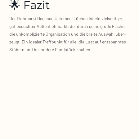
🌟 Fazit
Der Floh­markt Hage­bau Uetersen‑Lüchau ist ein viel­sei­ti­ger,
gut besuch­ter Außen­floh­markt, der durch sei­ne gro­ße Flä­che,
die unkom­pli­zier­te Orga­ni­sa­ti­on und die brei­te Aus­wahl über­
zeugt. Ein idea­ler Treff­punkt für alle, die Lust auf ent­spann­tes
Stö­bern und beson­de­re Fund­stü­cke haben.