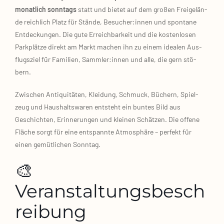
monat­lich sonn­tags
statt und bie­tet auf dem gro­ßen Frei­ge­län­
de reich­lich Platz für Stän­de, Besucher:innen und spon­ta­ne
Ent­de­ckun­gen. Die gute Erreich­bar­keit und die kos­ten­lo­sen
Park­plät­ze direkt am Markt machen ihn zu einem idea­len Aus­
flugs­ziel für Fami­li­en, Sammler:innen und alle, die gern stö­
bern.
Zwi­schen Anti­qui­tä­ten, Klei­dung, Schmuck, Büchern, Spiel­
zeug und Haus­halts­wa­ren ent­steht ein bun­tes Bild aus
Geschich­ten, Erin­ne­run­gen und klei­nen Schät­zen. Die offe­ne
Flä­che sorgt für eine ent­spann­te Atmo­sphä­re – per­fekt für
einen gemüt­li­chen Sonn­tag.
🎨
Veranstaltungsbesch
reibung