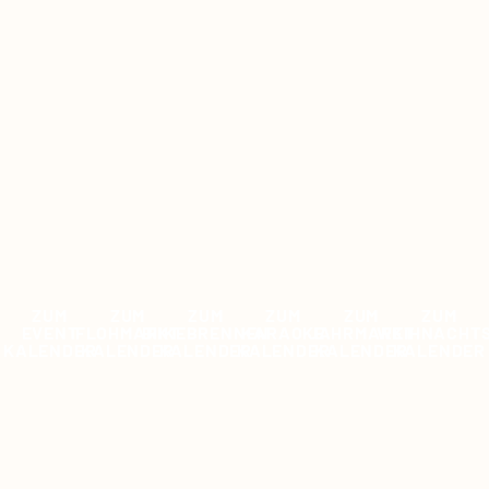
ZUM
ZUM
ZUM
ZUM
ZUM
ZUM
EVENT
FLOHMARKT
BIIKEBRENNEN
KARAOKE
JAHRMARKT
WEIHNACHT
KALENDER
KALENDER
KALENDER
KALENDER
KALENDER
KALENDER