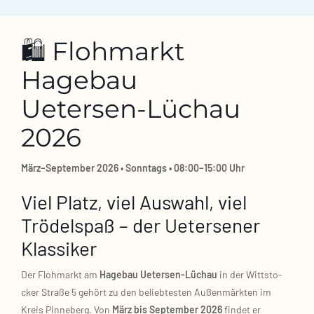
🛍️ Flohmarkt
Hagebau
Uetersen‑Lüchau
2026
März–September 2026 • Sonn­tags • 08:00–15:00 Uhr
Viel Platz, viel Auswahl, viel
Trödelspaß – der Uetersener
Klassiker
Der Floh­markt am
Hage­bau Uetersen‑Lüchau
in der Witt­sto­
cker Stra­ße 5 gehört zu den belieb­tes­ten Außen­märk­ten im
Kreis Pin­ne­berg. Von
März bis Sep­tem­ber 2026
fin­det er