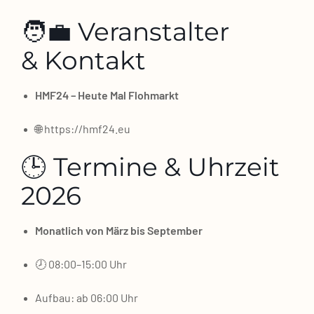
🧑‍💼 Veranstalter
& Kontakt
HMF24 – Heu­te Mal Floh­markt
🌐
https://hmf24.eu
🕒 Termine & Uhrzeit
2026
Monat­lich von März bis Sep­tem­ber
🕗 08:00–15:00 Uhr
Auf­bau: ab 06:00 Uhr