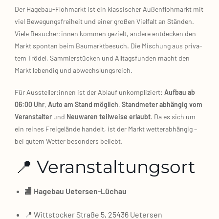
Der Hagebau‑Flohmarkt ist ein klas­si­scher Außen­floh­markt mit
viel Bewe­gungs­frei­heit und einer gro­ßen Viel­falt an Stän­den.
Vie­le Besucher:innen kom­men gezielt, ande­re ent­de­cken den
Markt spon­tan beim Bau­markt­be­such. Die Mischung aus pri­va­
tem Trö­del, Samm­ler­stü­cken und All­tags­fun­den macht den
Markt leben­dig und abwechs­lungs­reich.
Für Aussteller:innen ist der Ablauf unkom­pli­ziert:
Auf­bau ab
06:00 Uhr
,
Auto am Stand mög­lich
,
Stand­me­ter abhän­gig vom
Ver­an­stal­ter
und
Neu­wa­ren teil­wei­se erlaubt
. Da es sich um
ein rei­nes Frei­ge­län­de han­delt, ist der Markt wet­ter­ab­hän­gig –
bei gutem Wet­ter beson­ders beliebt.
📍 Veranstaltungsort
🏬
Hage­bau Uetersen‑Lüchau
📍 Witt­sto­cker Stra­ße 5, 25436 Ueter­sen