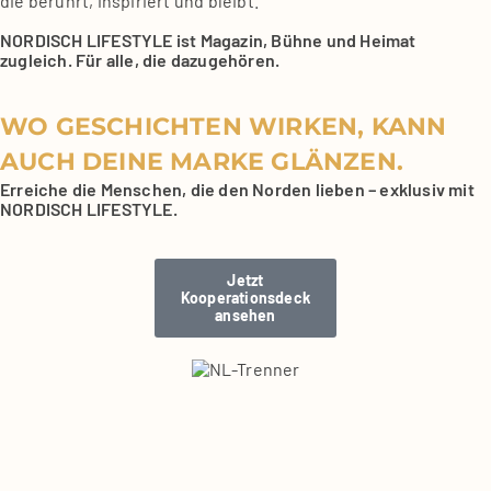
die berührt, inspi­riert und bleibt.
NORDISCH LIFESTYLE ist Maga­zin, Büh­ne und Hei­mat
zugleich. Für alle, die dazu­ge­hö­ren.
WO GESCHICHTEN WIRKEN, KANN
AUCH DEINE MARKE GLÄNZEN.
Errei­che die Men­schen, die den Nor­den lie­ben – exklu­siv mit
NORDISCH LIFESTYLE.
Jetzt
Koope­ra­ti­ons­deck
anse­hen