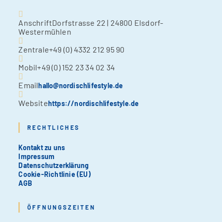
Anschrift
Dorfstrasse 22 | 24800 Elsdorf-
Westermühlen
Zentrale
+49 (0) 4332 212 95 90
Mobil
+49 (0) 152 23 34 02 34
Email
hallo@nordischlifestyle.de
Website
https://nordischlifestyle.de
RECHTLICHES
Kontakt zu uns
Impressum
Datenschutzerklärung
Cookie-Richtlinie (EU)
AGB
ÖFFNUNGSZEITEN