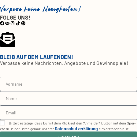
Verpasse keine Neuigkeiten!
FOLGE UNS!
BLEIB AUF DEM LAUFENDEN!
Ver­pas­se kei­ne Nach­rich­ten, Ange­bo­te und Gewinn­spie­le!
Bit­te bestä­ti­ge, dass Du mit dem Klick auf den “Anmel­den” But­ton mit dem Spei­
Daten­schutz­er­klä­rung
chern Dei­ner Daten gemäß unse­rer
ein­ver­stan­den bist.