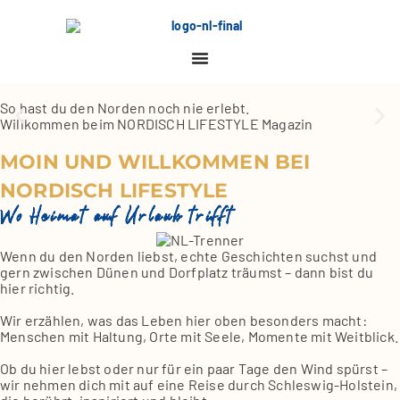
So hast du den Nor­den noch nie erlebt.
Will­kom­men beim NORDISCH LIFESTYLE Maga­zin
MOIN UND WILLKOMMEN BEI
NORDISCH LIFESTYLE
Wo Heimat auf Urlaub trifft
Wenn du den Nor­den liebst, ech­te Geschich­ten suchst und
gern zwi­schen Dünen und Dorf­platz träumst – dann bist du
hier rich­tig.
Wir erzäh­len, was das Leben hier oben beson­ders macht:
Men­schen mit Hal­tung, Orte mit See­le, Momen­te mit Weit­blick.
Ob du hier lebst oder nur für ein paar Tage den Wind spürst –
wir neh­men dich mit auf eine Rei­se durch Schles­wig-Hol­stein,