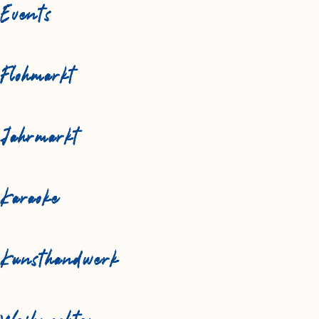
Events
Flohmarkt
Jahrmarkt
Karaoke
Kunsthandwerk