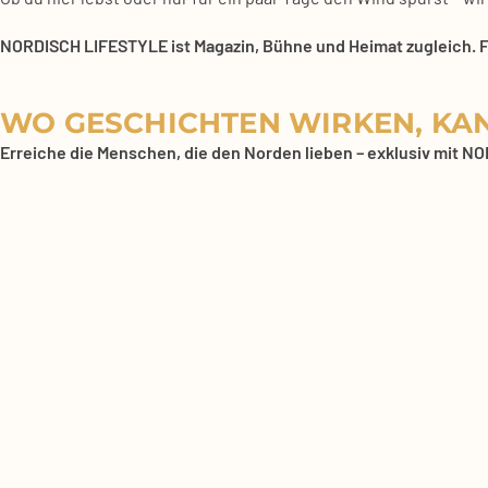
NORDISCH LIFESTYLE ist Maga­zin, Büh­ne und Hei­mat zugleich. Für
WO GESCHICHTEN WIRKEN, KA
Errei­che die Men­schen, die den Nor­den lie­ben – exklu­siv mit