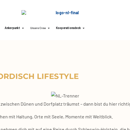
Ankerpunkt
Unsere Crew
Kooperationsdeck
RDISCH LIFESTYLE
wi­schen Dünen und Dorf­platz träumst – dann bist du hier rich­ti
n mit Hal­tung, Orte mit See­le, Momen­te mit Weit­blick.
neh­men dich mit auf eine Rei­se durch Schles­wig-Hol­stein, die be