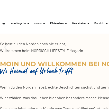
Unser Magazin
Events
Küstenleben
Heimathafen
Klarsicht
So hast du den Nor­den noch nie erlebt.
Will­kom­men beim NORDISCH LIFESTYLE Maga­zin
MOIN UND WILLKOMMEN BEI NO
Wo Heimat auf Urlaub trifft
Wenn du den Nor­den liebst, ech­te Geschich­ten suchst und gern z
Wir erzäh­len, was das Leben hier oben beson­ders macht: Men­sche
Ob du hier lebst oder nur für ein paar Tage den Wind spürst – wir 