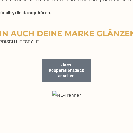
 alle, die dazu­ge­hö­ren.
NN AUCH DEINE MARKE GLÄNZE
 NORDISCH LIFESTYLE.
Jetzt
Koope­ra­ti­ons­deck
anse­hen