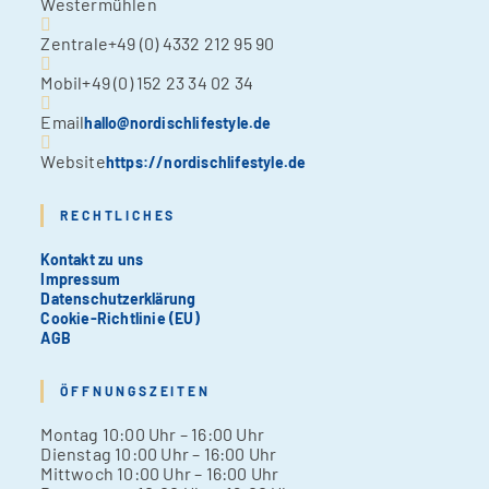
Westermühlen
Zentrale
+49 (0) 4332 212 95 90
Mobil
+49 (0) 152 23 34 02 34
Email
hallo@nordischlifestyle.de
Website
https://nordischlifestyle.de
RECHTLICHES
Kontakt zu uns
Impressum
Datenschutzerklärung
Cookie-Richtlinie (EU)
AGB
ÖFFNUNGSZEITEN
Mon­tag 10:00 Uhr – 16:00 Uhr
Diens­tag 10:00 Uhr – 16:00 Uhr
Mitt­woch 10:00 Uhr – 16:00 Uhr