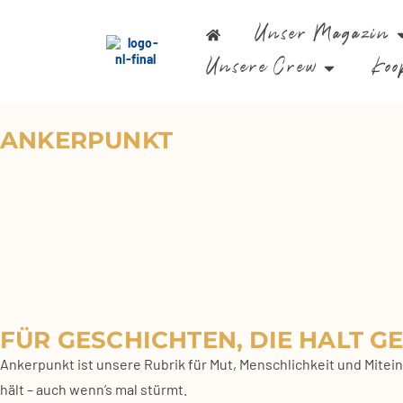
Unser Magazin
Unsere Crew
Koo
ANKERPUNKT
FÜR GESCHICHTEN, DIE HALT G
Anker­punkt ist unse­re Rubrik für Mut, Mensch­lich­keit und Mit­ein
hält – auch wenn’s mal stürmt.