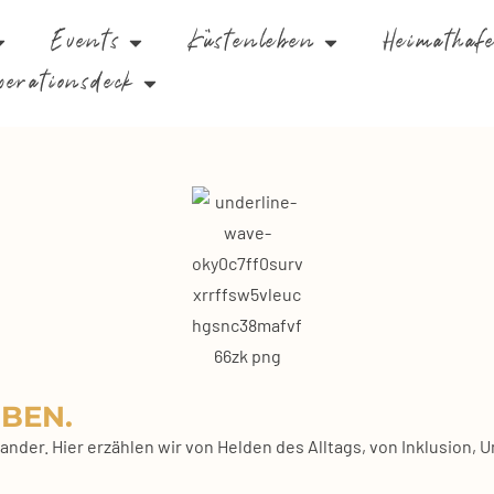
Events
Küstenleben
Heimathaf
perationsdeck
EBEN.
­an­der. Hier erzäh­len wir von Hel­den des All­tags, von Inklu­si­on