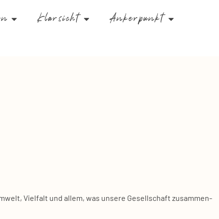
en
Klarsicht
Ankerpunkt
, Umwelt, Viel­falt und allem, was unse­re Gesell­schaft zusam­men­